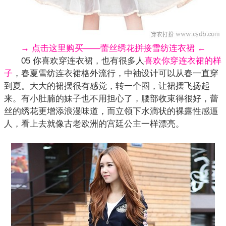
→ 点击这里购买——蕾丝绣花拼接雪纺连衣裙 ←
05 你喜欢穿连衣裙，也有很多人
喜欢你穿连衣裙的样
子
，春夏雪纺连衣裙格外流行，中袖设计可以从春一直穿
到夏。大大的裙摆很有感觉，转一个圈，让裙摆飞扬起
来。有小肚腩的妹子也不用担心了，腰部收束得很好，蕾
丝的绣花更增添浪漫味道，而立领下水滴状的裸露性感逼
人，看上去就像古老欧洲的宫廷公主一样漂亮。