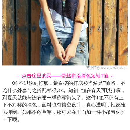
→ 点击这里购买——蕾丝拼接撞色短袖T恤 ←
04 不过说到打底，最百搭的打底衫当然是T恤咯，不
论什么外套与之搭配都很OK。短袖T恤在春天可以打底，
到夏天就能与连衣裙一样称霸街头了。这件T恤不仅有上
下不对称的撞色，面料也有镂空设计，真心透明，性感难
以抑制。如果不敢单穿，那可以在里面加一件小吊带保护
一下哦。