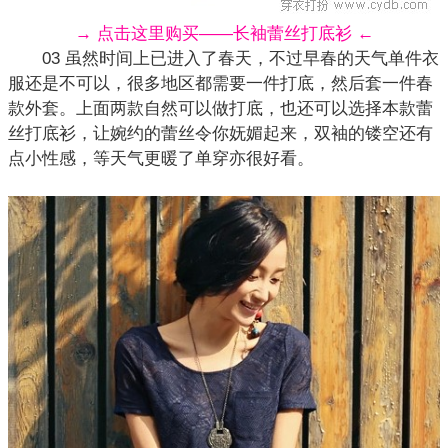
→ 点击这里购买——长袖蕾丝打底衫 ←
03 虽然时间上已进入了春天，不过早春的天气单件衣
服还是不可以，很多地区都需要一件打底，然后套一件春
款外套。上面两款自然可以做打底，也还可以选择本款蕾
丝打底衫，让婉约的
蕾丝
令你妩媚起来，双袖的镂空还有
点小性感，等天气更暖了单穿亦很好看。