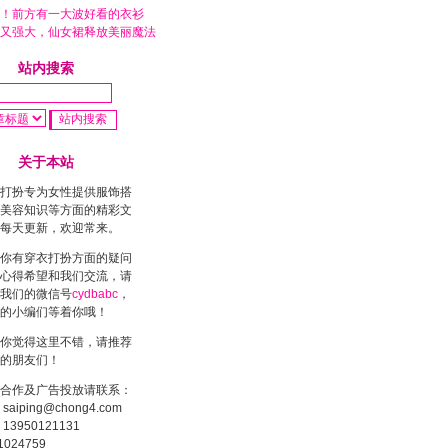
！前方有一大波好看的衣衫
又强大，仙女裙释放美丽魔法
站内搜索
关于本站
打扮专为女性提供服饰搭
美容知识等方面的精彩文
每天更新，欢迎常来。
你有穿衣打扮方面的疑问
心得希望和我们交流，请
我们的微信号
cydbabc
，
的小编们等着你哦！
你觉得这里不错，请推荐
的朋友们！
合作及广告投放请联系：
saiping@chong4.com
13950121131
1024759