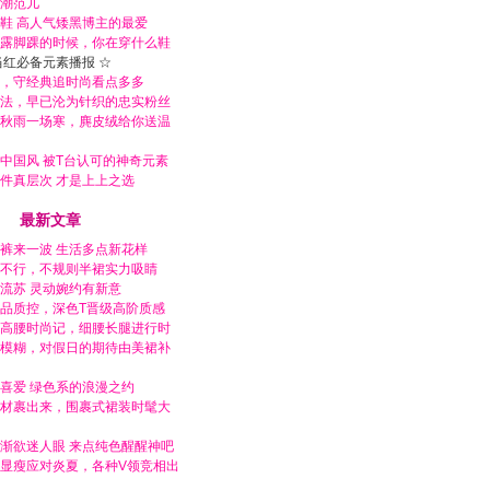
潮范儿
鞋 高人气矮黑博主的最爱
露脚踝的时候，你在穿什么鞋
当红必备元素播报 ☆
，守经典追时尚看点多多
法，早已沦为针织的忠实粉丝
秋雨一场寒，麂皮绒给你送温
中国风 被T台认可的神奇元素
件真层次 才是上上之选
最新文章
裤来一波 生活多点新花样
不行，不规则半裙实力吸睛
流苏 灵动婉约有新意
品质控，深色T晋级高阶质感
高腰时尚记，细腰长腿进行时
模糊，对假日的期待由美裙补
喜爱 绿色系的浪漫之约
材裹出来，围裹式裙装时髦大
渐欲迷人眼 来点纯色醒醒神吧
显瘦应对炎夏，各种V领竞相出