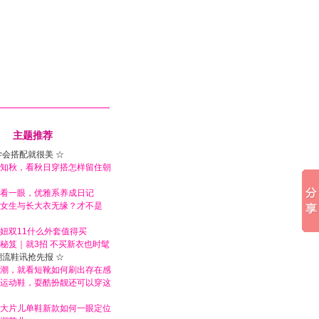
主题推荐
学会搭配就很美 ☆
知秋，看秋日穿搭怎样留住朝
看一眼，优雅系养成日记
女生与长大衣无缘？才不是
妞双11什么外套值得买
秘笈｜就3招 不买新衣也时髦
潮流鞋讯抢先报 ☆
潮，就看短靴如何刷出存在感
运动鞋，耍酷扮靓还可以穿这
大片儿单鞋新款如何一眼定位