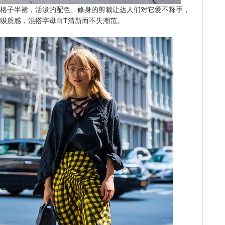
子半裙，活泼的配色、修身的剪裁让达人们对它爱不释手，
级质感，混搭字母白T清新而不失潮范。