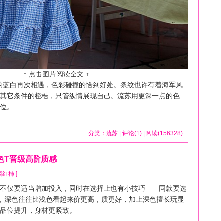
↑ 点击图片阅读全文 ↑
的蓝白再次相遇，色彩碰撞的恰到好处。条纹也许有着海军风
其它条件的桎梏，只管纵情展现自己。流苏用更深一点的色
位。
分类：
流苏
| 评论(1) | 阅读(156328)
色T晋级高阶质感
y 西红柿 ]
仅要适当增加投入，同时在选择上也有小技巧——同款要选
，深色往往比浅色看起来价更高，质更好，加上深色擅长玩显
品位提升，身材更紧致。