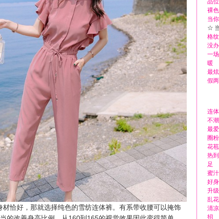
品位
裸色
当你
☆ 
格纹
没办
一场
暖
最炫
假两
连体
不潮
最爱
圈粉
花苞
热到
足
蜜汁
好身
升级
乱花
身材恰好，那就选择纯色的雪纺
连体裤
。有系带收腰可以掩饰
清凉
招
当的改善身高比例，从160到165的视觉效果因此变得简单。