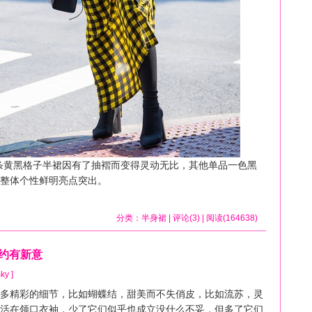
ng这条黄黑格子半裙因有了抽褶而变得灵动无比，其他单品一色黑
整体个性鲜明亮点突出。
分类：
半身裙
| 评论(3) | 阅读(164638)
婉约有新意
ky ]
精彩的细节，比如蝴蝶结，甜美而不失俏皮，比如流苏，灵
活在领口衣袖，少了它们似乎也成立没什么不妥，但多了它们