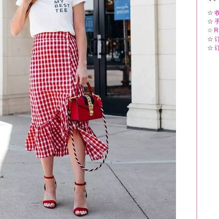
☆
☆
☆
R
☆
☆