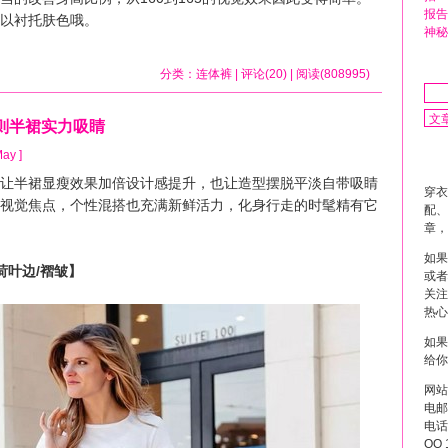
报告
以衬托肤色哦。
神秘
分类：
连体裤
| 评论(20) | 阅读(808995)
则半裙实力吸睛
May ]
半裙显瘦效果加倍设计感提升，也让造型摆脱平淡自带吸睛
穿衣
视觉焦点，个性混搭也充满新鲜活力，化身行走的时髦精有它
配、
章，
如果
荷叶边/褶皱】
或者
关注
热心
如果
给你
网站
电邮 
电话 
QQ 