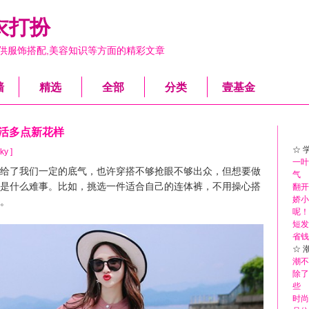
衣打扮
供服饰搭配,美容知识等方面的精彩文章
墙
精选
全部
分类
壹基金
生活多点新花样
☆ 
ky ]
一叶
了我们一定的底气，也许穿搭不够抢眼不够出众，但想要做
气
是什么难事。比如，挑选一件适合自己的连体裤，不用操心搭
翻开
娇小
。
呢！
短发
省钱
☆ 
潮不
除了
些
时尚