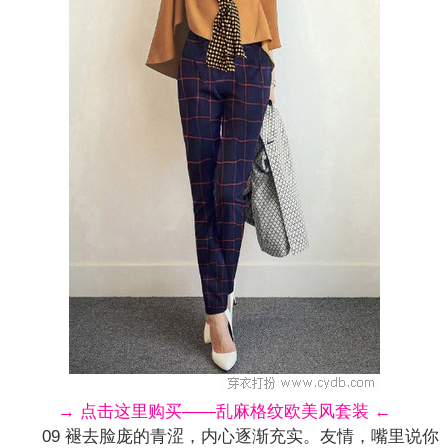
→ 点击这里购买——乱麻格纹欧美风套装 ←
09 褪去脸庞的青涩，内心逐渐充实。友情，嘴里说你