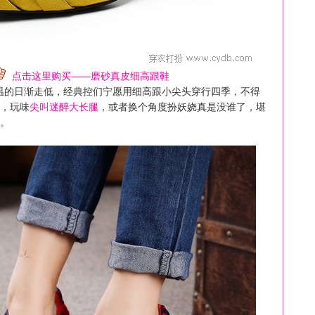
点击这里购买——磨砂真皮细高跟鞋
温的日渐走低，经典控们宁愿用细高跟小尖头穿行四季，不得
，玩味
尖叫迷醉大长腿
，或者换个角度扮妖娆真是没谁了，堪
。