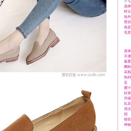
☆ 
选择
样太
短外
蕾丝
就是
毛茸
连体
不潮
最爱
圈粉
花苞
热到
足
蜜汁
好身
升级
乱花
清凉
招
报告
神秘