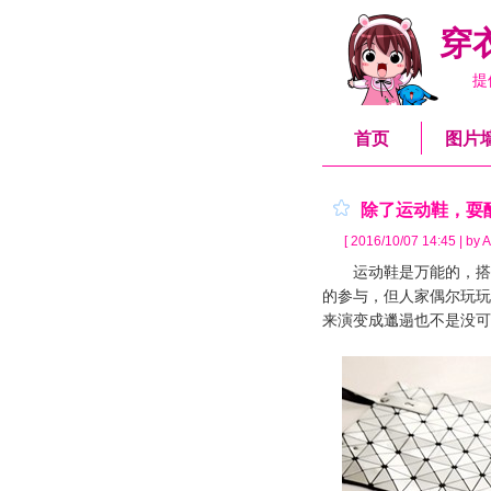
穿
提
首页
图片
除了运动鞋，耍
[ 2016/10/07 14:45 | by A
运动鞋是万能的，搭裤
的参与，但人家偶尔玩玩
来演变成邋遢也不是没可