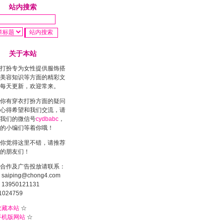
站内搜索
关于本站
打扮专为女性提供服饰搭
美容知识等方面的精彩文
每天更新，欢迎常来。
你有穿衣打扮方面的疑问
心得希望和我们交流，请
我们的微信号
cydbabc
，
的小编们等着你哦！
你觉得这里不错，请推荐
的朋友们！
合作及广告投放请联系：
saiping@chong4.com
13950121131
1024759
收藏本站
☆
手机版网站
☆