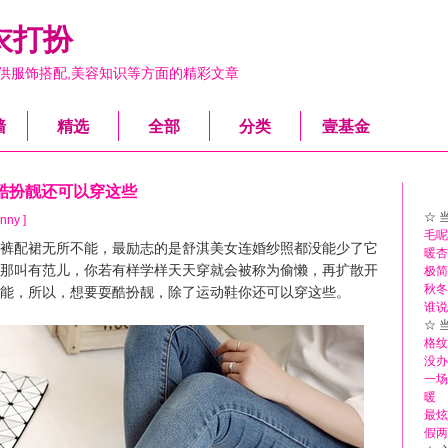
衣打扮
供服饰搭配,美容知识等方面的精彩文章
墙
精选
全部
分类
壹基金
酷扮靓还可以穿这些
☆ 
nny ]
毛呢
配裙无所不能，最励志的是舒淇美女连婚纱照都没能少了它
暖杏
那叫有范儿，你若有样学样天天穿就会被称为偷懒，再扩散开
极简
秋冬
能，所以，想要耍酷扮靓，除了运动鞋你还可以穿这些。
谁说
☆ 
格纹
没办
一场
暖
最炫
假两