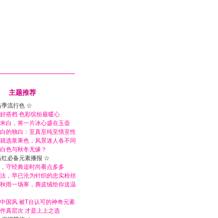
主题推荐
当季流行色 ☆
好搭档 色彩缤纷最暖心
米白，将一片冰心盛在玉壶
白的独白：至真至纯至情至性
就选浆果色，风景迷人各不同
白色与秋冬无缘？
当红必备元素播报 ☆
，守经典追时尚看点多多
法，早已沦为针织的忠实粉丝
秋雨一场寒，麂皮绒给你送温
中国风 被T台认可的神奇元素
件真层次 才是上上之选