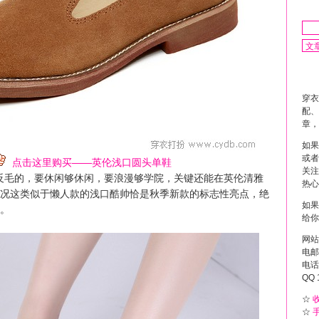
穿衣
配、
章，
如果
或者
点击这里购买——英伦浅口圆头单鞋
关注
反毛的，要休闲够休闲，要浪漫够学院，关键还能在英伦清雅
热心
况这类似于懒人款的浅口酷帅恰是秋季新款的标志性亮点，绝
如果
。
给你
网站
电邮 
电话 
QQ 
☆
☆