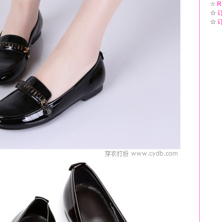
☆
R
☆
☆