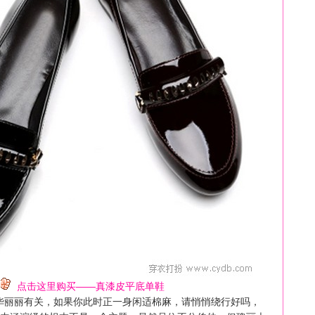
点击这里购买——真漆皮平底单鞋
华丽丽有关，如果你此时正一身闲适棉麻，请悄悄绕行好吗，