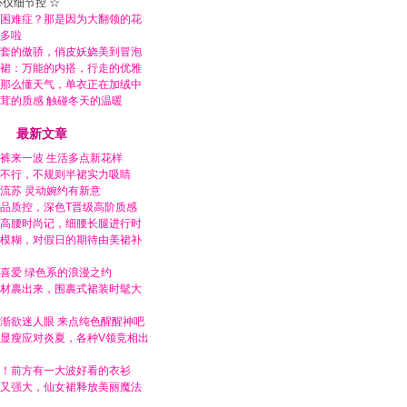
心仪细节控 ☆
困难症？那是因为大翻领的花
多啦
套的傲骄，俏皮妖娆美到冒泡
裙：万能的内搭，行走的优雅
那么懂天气，单衣正在加绒中
茸的质感 触碰冬天的温暖
最新文章
裤来一波 生活多点新花样
不行，不规则半裙实力吸睛
流苏 灵动婉约有新意
品质控，深色T晋级高阶质感
高腰时尚记，细腰长腿进行时
模糊，对假日的期待由美裙补
喜爱 绿色系的浪漫之约
材裹出来，围裹式裙装时髦大
渐欲迷人眼 来点纯色醒醒神吧
显瘦应对炎夏，各种V领竞相出
！前方有一大波好看的衣衫
又强大，仙女裙释放美丽魔法