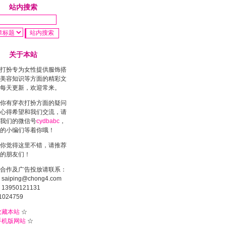
站内搜索
关于本站
打扮专为女性提供服饰搭
美容知识等方面的精彩文
每天更新，欢迎常来。
你有穿衣打扮方面的疑问
心得希望和我们交流，请
我们的微信号
cydbabc
，
的小编们等着你哦！
你觉得这里不错，请推荐
的朋友们！
合作及广告投放请联系：
saiping@chong4.com
13950121131
1024759
收藏本站
☆
手机版网站
☆