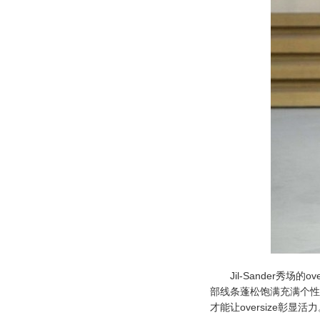
Jil-Sander秀场的
部线条蓬松饱满充满个性
才能让oversize彰显活