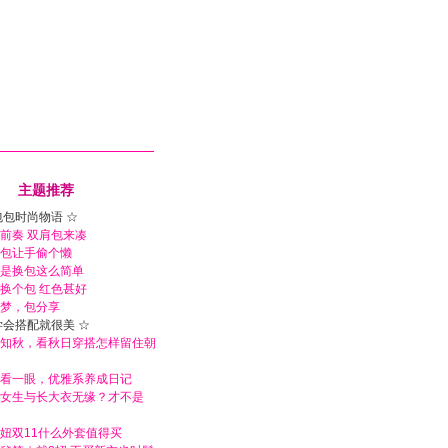
主题推荐
包包时尚物语 ☆
前奏 双肩包来凑
包让手偷个懒
是换包这么简单
换个包 红色甚好
梦，包分享
学会搭配就很美 ☆
知秋，看秋日穿搭怎样留住朝
看一眼，优雅系养成日记
女生与长大衣无缘？才不是
妞双11什么外套值得买