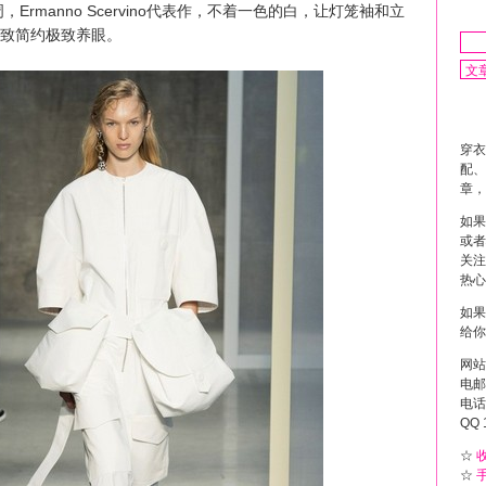
rmanno Scervino代表作，不着一色的白，让灯笼袖和立
致简约极致养眼。
穿衣
配、
章，
如果
或者
关注
热心
如果
给你
网站
电邮 
电话 
QQ 
☆
☆