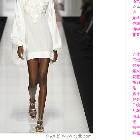
省钱
☆ 
许一
始终
你缺
请学
想要
连体
不潮
最爱
圈粉
花苞
热到
足
蜜汁
好身
升级
乱花
清凉
招
报告
神秘