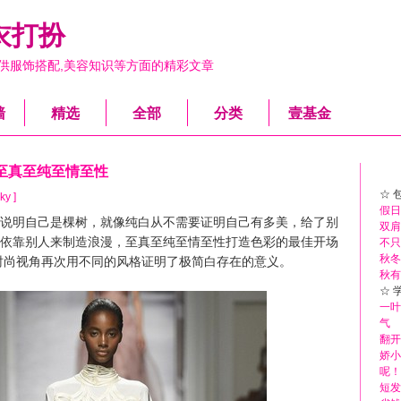
衣打扮
供服饰搭配,美容知识等方面的精彩文章
墙
精选
全部
分类
壹基金
至真至纯至情至性
☆ 
ky ]
假日
明自己是棵树，就像纯白从不需要证明自己有多美，给了别
双肩
依靠别人来制造浪漫，至真至纯至情至性打造色彩的最佳开场
不只
秋冬
的时尚视角再次用不同的风格证明了极简白存在的意义。
秋有
☆ 
一叶
气
翻开
娇小
呢！
短发