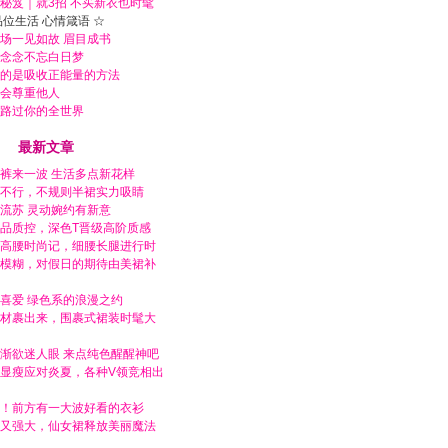
秘笈｜就3招 不买新衣也时髦
品位生活 心情箴语 ☆
场一见如故 眉目成书
念念不忘白日梦
的是吸收正能量的方法
会尊重他人
路过你的全世界
最新文章
裤来一波 生活多点新花样
不行，不规则半裙实力吸睛
流苏 灵动婉约有新意
品质控，深色T晋级高阶质感
高腰时尚记，细腰长腿进行时
模糊，对假日的期待由美裙补
喜爱 绿色系的浪漫之约
材裹出来，围裹式裙装时髦大
渐欲迷人眼 来点纯色醒醒神吧
显瘦应对炎夏，各种V领竞相出
！前方有一大波好看的衣衫
又强大，仙女裙释放美丽魔法