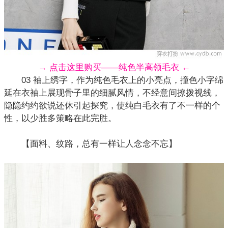
→ 点击这里购买——纯色半高领毛衣 ←
03 袖上绣字，作为纯色毛衣上的小亮点，撞色小字绵
延在衣袖上展现骨子里的细腻风情，不经意间撩拨视线，
隐隐约约欲说还休引起探究，使纯白
毛衣
有了不一样的个
性，以少胜多策略在此完胜。
【面料、纹路，总有一样让人念念不忘】