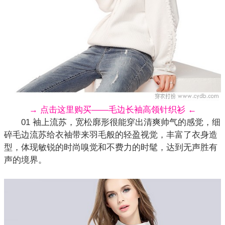
→ 点击这里购买——毛边长袖高领针织衫 ←
01 袖上流苏，宽松廓形很能穿出清爽帅气的感觉，细
碎毛边
流苏
给衣袖带来羽毛般的轻盈视觉，丰富了衣身造
型，体现敏锐的时尚嗅觉和不费力的时髦，达到无声胜有
声的境界。