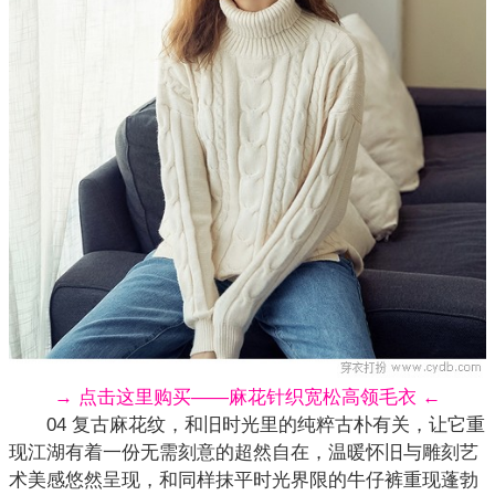
→ 点击这里购买——麻花针织宽松高领毛衣 ←
04 复古麻花纹，和旧时光里的纯粹古朴有关，让它重
现江湖有着一份无需刻意的超然自在，温暖怀旧与雕刻艺
术美感悠然呈现，和同样抹平时光界限的牛仔裤重现蓬勃