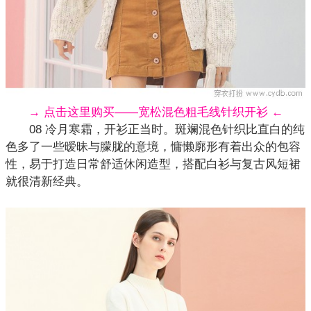
→ 点击这里购买——宽松混色粗毛线针织开衫 ←
08 冷月寒霜，开衫正当时。斑斓混色针织比直白的纯
色多了一些暧昧与朦胧的意境，慵懒廓形有着出众的包容
性，易于打造日常舒适休闲造型，搭配白衫与复古风短裙
就很清新经典。