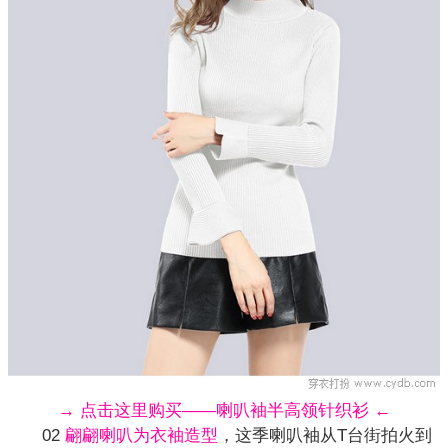
→ 点击这里购买——喇叭袖半高领针织衫 ←
02
翩翩喇叭为衣袖造型
，这季喇叭袖从T台街拍火到