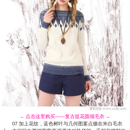
→ 点击这里购买——复古提花圆领毛衣 ←
07 加上花纹，蓝色树叶与几何图案点缀在米白毛衣