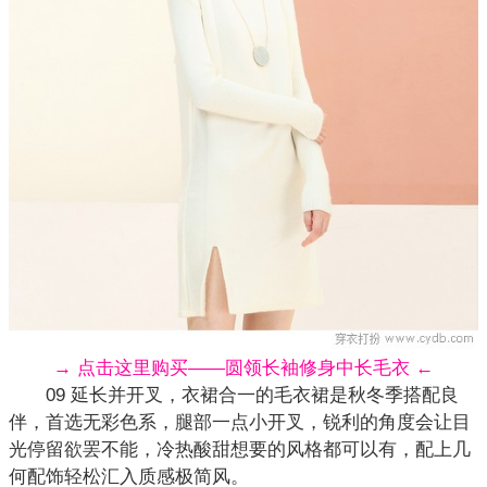
→ 点击这里购买——圆领长袖修身中长毛衣 ←
09 延长并开叉，衣裙合一的毛衣裙是秋冬季搭配良
伴，首选无彩色系，腿部一点小开叉，锐利的角度会让目
光停留欲罢不能，冷热酸甜想要的风格都可以有，配上几
何
配饰
轻松汇入质感极简风。