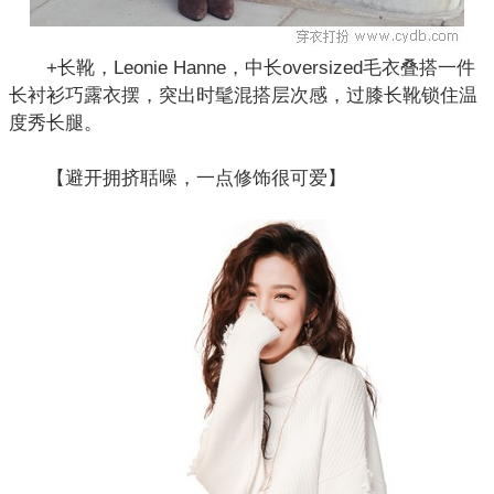
+长靴，Leonie Hanne，中长oversized毛衣叠搭一件
长衬衫巧露衣摆，突出时髦混搭层次感，过膝长靴锁住温
度秀长腿。
【避开拥挤聒噪，一点修饰很可爱】