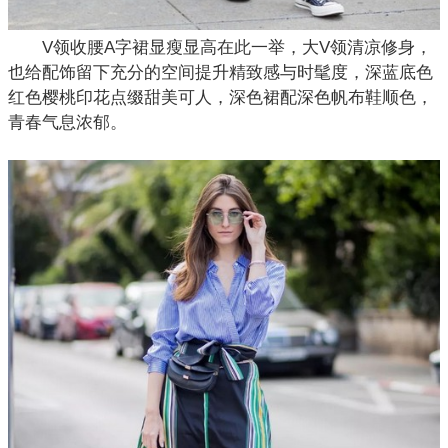
V领收腰A字裙显瘦显高在此一举，大V领清凉修身，
也给配饰留下充分的空间提升精致感与时髦度，深蓝底色
红色樱桃印花点缀甜美可人，深色裙配深色帆布鞋顺色，
青春气息浓郁。