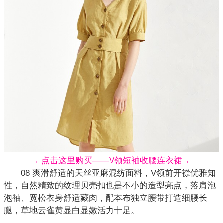
→ 点击这里购买——V领短袖收腰连衣裙 ←
08 爽滑舒适的天丝亚麻混纺面料，V领前开襟优雅知
性，自然精致的纹理贝壳扣也是不小的造型亮点，落肩泡
泡袖、宽松衣身舒适藏肉，配本布独立腰带打造细腰长
腿，草地云雀黄显白显嫩活力十足。