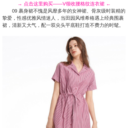
→ 点击这里购买——V领收腰格纹连衣裙 ←
09 裹身裙不愧是风靡多年的女神裙、骨灰级时装精的
挚爱，性感优雅风情迷人，当田园风维希格遇上经典围裹
裙，清新又大气，配一双尖头平底鞋打造不费力的时髦。