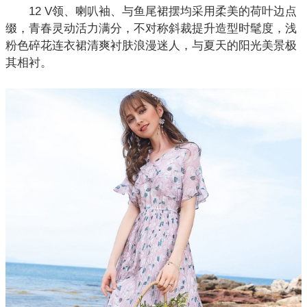
12 V领、喇叭袖、与鱼尾裙摆均采用柔美的荷叶边点
缀，青春灵动活力满分，不对称斜裁提升造型时髦度，浅
粉色碎花连衣裙清爽衬肤浪漫迷人，与夏天的阳光美景极
其相衬。