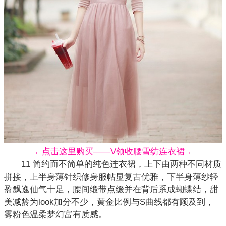
→ 点击这里购买——V领收腰雪纺连衣裙 ←
11 简约而不简单的纯色连衣裙，上下由两种不同材质
拼接，上半身薄针织修身服帖显复古优雅，下半身薄纱轻
盈飘逸仙气十足，腰间缎带点缀并在背后系成蝴蝶结，甜
美减龄为look加分不少，黄金比例与S曲线都有顾及到，
雾粉色温柔梦幻富有质感。