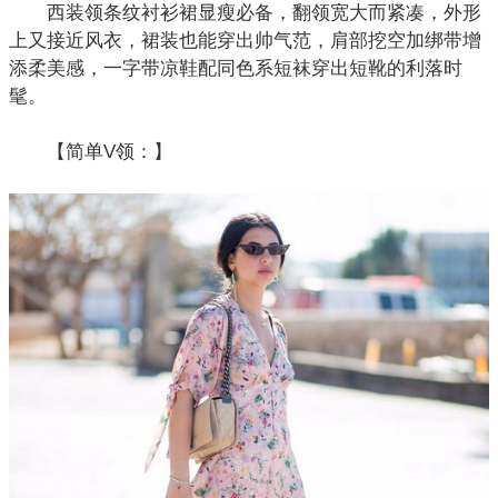
西装领条纹衬衫裙显瘦必备，翻领宽大而紧凑，外形
上又接近风衣，
裙装
也能穿出帅气范，肩部挖空加绑带增
添柔美感，一字带凉鞋配同色系短袜穿出短靴的利落时
髦。
【简单V领：】