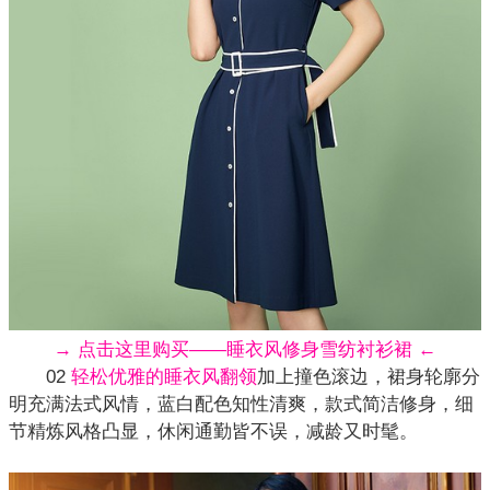
→ 点击这里购买——睡衣风修身雪纺衬衫裙 ←
02
轻松优雅的睡衣风翻领
加上撞色滚边，裙身轮廓分
明充满法式风情，蓝白配色知性清爽，款式简洁修身，细
节精炼风格凸显，休闲通勤皆不误，减龄又时髦。