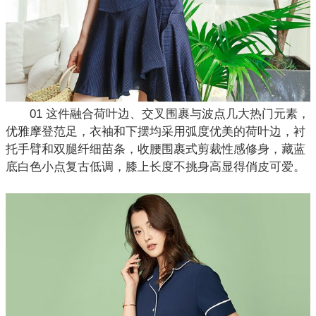
01 这件融合荷叶边、交叉围裹与波点几大热门元素，
优雅摩登范足，衣袖和下摆均采用弧度优美的荷叶边，衬
托手臂和双腿纤细苗条，收腰围裹式剪裁性感修身，藏蓝
底白色小点复古低调，膝上长度不挑身高显得俏皮可爱。