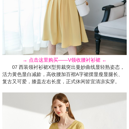
→ 点击这里购买——V领收腰衬衫裙 ←
07 西装领衬衫裙X型剪裁突出曼妙曲线显轻熟姿态，
活力黄色显白减龄，高收腰加百褶A字裙摆显瘦显腿长、
复古
又可爱，膝盖左右长度，正式休闲皆宜清凉实穿。