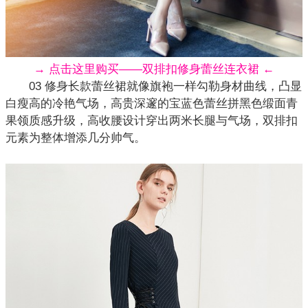
→ 点击这里购买——双排扣修身蕾丝连衣裙 ←
03 修身长款蕾丝裙就像旗袍一样勾勒身材曲线，凸显
白瘦高的冷艳气场，高贵深邃的宝蓝色蕾丝拼黑色缎面青
果领质感升级，高收腰设计穿出两米长腿与气场，双排扣
元素为整体增添几分帅气。