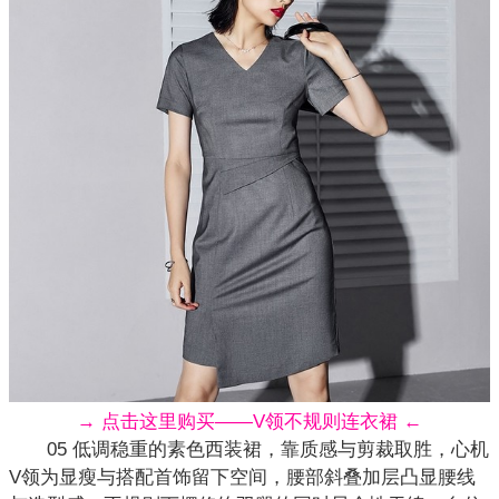
→ 点击这里购买——V领不规则连衣裙 ←
05 低调稳重的素色西装裙，靠质感与剪裁取胜，心机
V领为显瘦与搭配首饰留下空间，腰部斜叠加层凸显腰线