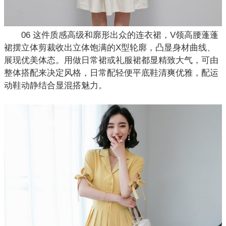
06 这件质感高级和廓形出众的连衣裙，V领高腰蓬蓬
裙摆立体剪裁收出立体饱满的X型轮廓，凸显身材曲线、
展现优美体态。用做日常裙或礼服裙都显精致大气，可由
整体搭配来决定风格，日常配轻便平底鞋清爽优雅，配运
动鞋动静结合显混搭魅力。