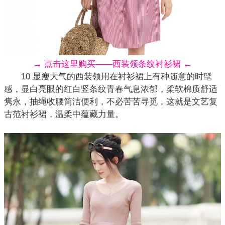
→ 点击这里购买——西装领条纹衬衫裙 ←
10 显瘦大气的西装领用在衬衫裙上有种随意的时髦
感，显白亮眼的红白竖条纹青春气息浓郁，柔软棉质舒适
隽永，抽绳收腰简洁便利，不必苦苦寻觅，这就是文艺复
古范衬衫裙，温柔中蕴藏力量。