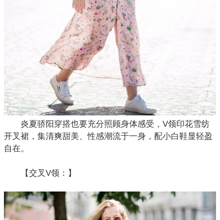
炎夏骄阳穿搭也要充分照顾身体感受，V领印花雪纺
开叉裙，集清爽甜美、性感潮流于一身，配小白鞋显轻盈
自在。
【交叉V领：】