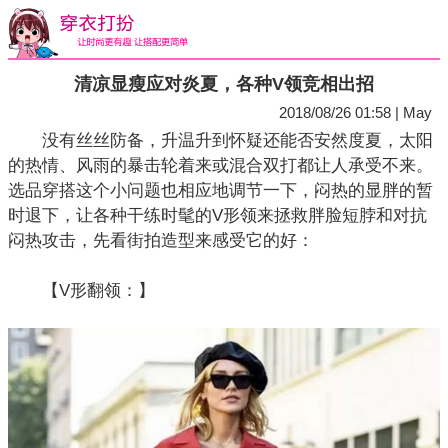
清凉显瘦应对炎夏，各种V领竞相出招
2018/08/26 01:58 | May
没有丝丝防备，升温升到怀疑还能否安然度夏，太阳
的热情、风雨的暴击轮着来或混合双打都让人承受不来。
选品穿搭这个小问题也相应地调节一下，闷热的显胖的暂
时退下，让各种干练时髦的V形领来拯救胖脸短脖和对抗
闷热攻击，先看街拍造型来感受它的好：
【V形翻领：】