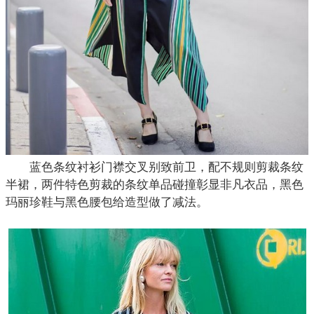
蓝色条纹衬衫门襟交叉别致前卫，配不规则剪裁条纹
半裙，两件特色剪裁的条纹单品碰撞彰显非凡衣品，黑色
玛丽珍鞋与黑色腰包给造型做了减法。