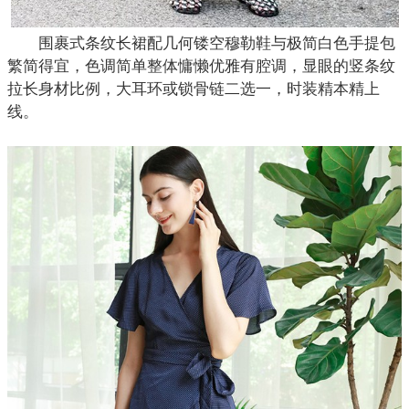
围裹式条纹
长裙
配几何镂空穆勒鞋与极简白色手提包
繁简得宜，色调简单整体慵懒优雅有腔调，显眼的竖条纹
拉长身材比例，大耳环或锁骨链二选一，时装精本精上
线。