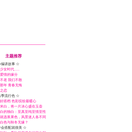
主题推荐
小编讲故事 ☆
女时代......
爱情的缘分
不老 我们不散
那年 青春无悔
之恋
当季流行色 ☆
好搭档 色彩缤纷最暖心
米白，将一片冰心盛在玉壶
白的独白：至真至纯至情至性
就选浆果色，风景迷人各不同
白色与秋冬无缘？
学会搭配就很美 ☆