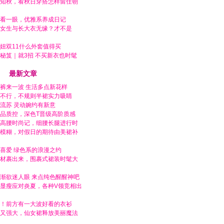
知秋，看秋日穿搭怎样留住朝
看一眼，优雅系养成日记
女生与长大衣无缘？才不是
妞双11什么外套值得买
秘笈｜就3招 不买新衣也时髦
最新文章
裤来一波 生活多点新花样
不行，不规则半裙实力吸睛
流苏 灵动婉约有新意
品质控，深色T晋级高阶质感
高腰时尚记，细腰长腿进行时
模糊，对假日的期待由美裙补
喜爱 绿色系的浪漫之约
材裹出来，围裹式裙装时髦大
渐欲迷人眼 来点纯色醒醒神吧
显瘦应对炎夏，各种V领竞相出
！前方有一大波好看的衣衫
又强大，仙女裙释放美丽魔法