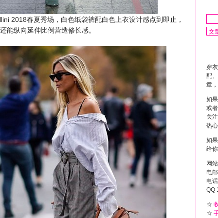
allini 2018春夏秀场，白色纸袋裤配白色上衣设计感点到即止，
还能纵向延伸比例营造修长感。
穿衣
配、
章，
如果
或者
关注
热心
如果
给你
网站
电邮 
电话 
QQ 
☆
☆