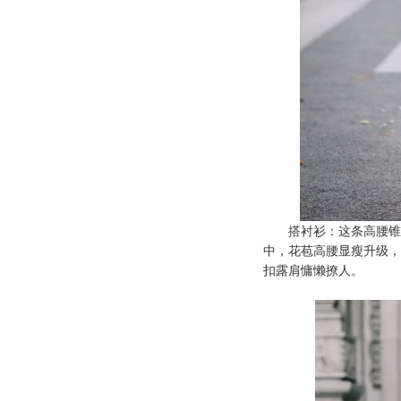
搭衬衫：这条高腰锥形
中，花苞高腰显瘦升级，
扣露肩慵懒撩人。