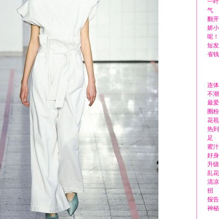
一叶
气
翻开
娇小
呢！
短发
省钱
连体
不潮
最爱
圈粉
花苞
热到
足
蜜汁
好身
升级
乱花
清凉
招
报告
神秘