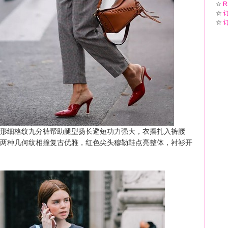
☆
R
☆
☆
细格纹九分裤帮助腿型扬长避短功力强大，衣摆扎入裤腰
两种几何纹相撞复古优雅，红色尖头穆勒鞋点亮整体，衬衫开