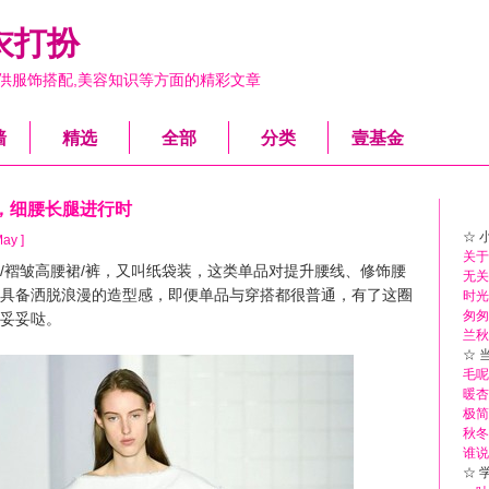
衣打扮
供服饰搭配,美容知识等方面的精彩文章
墙
精选
全部
分类
壹基金
，细腰长腿进行时
☆ 
May ]
关于少
褶皱高腰裙/裤，又叫纸袋装，这类单品对提升腰线、修饰腰
无关
具备洒脱浪漫的造型感，即便单品与穿搭都很普通，有了这圈
时光
匆匆
妥妥哒。
兰秋
☆ 
毛呢
暖杏
极简
秋冬
谁说
☆ 