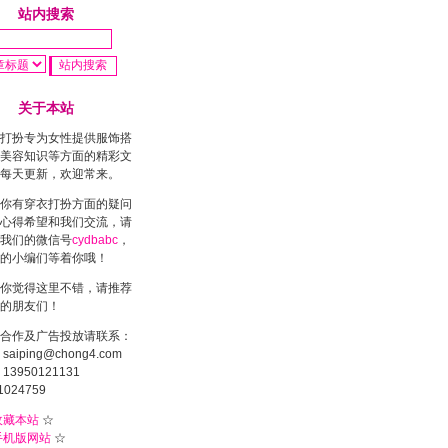
站内搜索
关于本站
打扮专为女性提供服饰搭
美容知识等方面的精彩文
每天更新，欢迎常来。
你有穿衣打扮方面的疑问
心得希望和我们交流，请
我们的微信号
cydbabc
，
的小编们等着你哦！
你觉得这里不错，请推荐
的朋友们！
合作及广告投放请联系：
saiping@chong4.com
13950121131
1024759
收藏本站
☆
手机版网站
☆