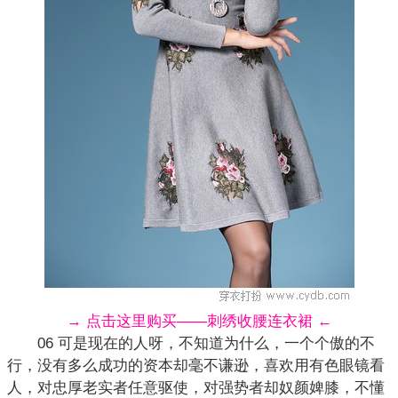
→ 点击这里购买——刺绣收腰连衣裙 ←
06 可是现在的人呀，不知道为什么，一个个傲的不
行，没有多么成功的资本却毫不谦逊，喜欢用有色眼镜看
人，对忠厚老实者任意驱使，对强势者却奴颜婢膝，不懂