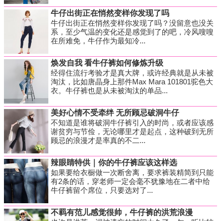
牛仔出街正在悄然变样你发现了吗
牛仔出街正在悄然变样你发现了吗？没留意也没关
系，至少气温的变化还是感觉到了的吧，冷风嗖嗖
在所难免，牛仔作为最知冷...
焕发自我 看牛仔裤如何修炼升级
经得住流行考验才是真大牌，或许经典就是从未被
淘汰，比如唐晶身上那件Max Mara 101801驼色大
衣。牛仔裤也是从未被淘汰的单品...
美好心情不受牵绊 无所顾忌破洞牛仔
不知道是谁将破洞牛仔裤引入的时尚，或者应该感
谢贫穷与节俭，无论哪里才是起点，这种破到无所
顾忌的浪漫才是率真的不二...
辣眼睛特供｜你的牛仔裤应该这样选
如果要给衣橱做一次断舍离，要求裤装精简到只能
有2条的话，穿老师一定会毫不犹豫地在二者中给
牛仔裤留个席位，只要选对了...
不羁有范儿感觉很帅，牛仔裤的洪荒浪漫