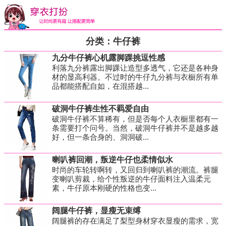
分类：牛仔裤
九分牛仔裤心机露脚踝挑逗性感
利落九分裤露出脚踝让造型多透气，它还是各种身
材的显高利器。不过时的牛仔九分裤与衣橱所有单
品都能搭配自如，在混搭越...
破洞牛仔裤生性不羁爱自由
破洞牛仔裤不算稀有，但是否每个人衣橱里都有一
条需要打个问号。当然，破洞牛仔裤并不是越多越
好，但一条合身的、洞洞破...
喇叭裤回潮，叛逆牛仔也柔情似水
时尚的车轮转啊转，又回归到喇叭裤的潮流。裤腿
变喇叭剪裁，给个性叛逆的牛仔面料注入温柔元
素，牛仔原本刚硬的性格也变...
阔腿牛仔裤，显瘦无束缚
阔腿裤的存在满足了梨型身材穿衣显瘦的需求，宽