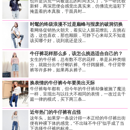
也许是洪荒一词被遗忘的时间太久了，乍一听比较
新鲜，再深思便会感觉出真实来，仿佛流光溢彩下
掩盖着的本真脸，于面具时...
时髦的终级浪漫不过是巅峰与报废的破洞切换
看网络促销热火朝天，着实让人眼花缭乱，左挑右
选，这也喜欢，那也顺眼，可静下心来却又不知道
该买哪个好，说到底还是没...
牛仔裤花样那么多，该怎么挑选适合自己的？
女生的牛仔裤，总有数不尽的花样，单是从种类细
分，就能分出牛仔喇叭裤、牛仔阔腿裤、牛仔背带
裤等许多种，如果再从裤子...
换表情的牛仔裤今年要美出天际
牛仔裤每年都有，但今年的牛仔裤却像被施了魔法
一样，呈现出与以往大不相同的表情，一改过去千
篇一律的模式，买下两三条...
近年热门的牛仔裤有点怪
这年头，如果穿一条设计得一本正经的牛仔裤出街
便有种裸下体的感觉，“不出味不牛仔”似乎成了当
下选择牛仔裤的标准...