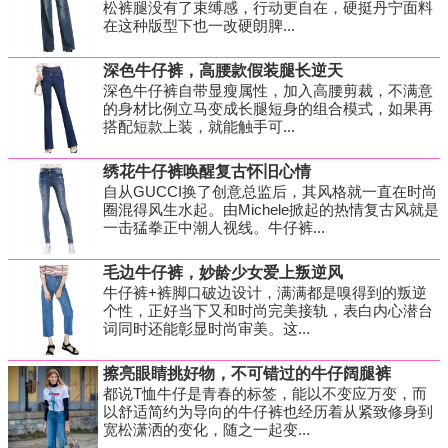
松裤腿没有了束缚感，行动更自在，硬挺丹宁面料
在这种版型下也一改硬朗脾...
深色牛仔裤，高腰款假装腿长逆天
深色牛仔裤自带显瘦属性，加入高腰剪裁，不满意
的身材比例立马变成长腿短身的组合模式，如果再
搭配短款上装，就能触手可...
绣花牛仔裤唤醒复古怀旧心情
自从GUCCI换了创意总监后，其风格就一直在时尚
圈混得风生水起。由Michele掀起的热情复古风就是
一击猛拳正中潮人视线。牛仔裤...
毛边牛仔裤，妙龄少女爱上叛逆风
牛仔裤+裤脚口破边设计，满满都是嗅得到的叛逆
个性，正好当下又和时尚完美接轨，表白内心潜台
词同时还能彰显时尚审美。这...
擦亮眼睛挑好物，不可错过的牛仔阔腿裤
都说T恤牛仔是青春的标签，能以不变应万变，而
以舒适简约为导向的牛仔裤也经历着从紧致修身到
宽松潇洒的变化，随之一起变...