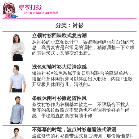
分类：衬衫
立领衬衫回味欧式复古潮
从衬衫的小立领设计中，容易嗅到伊丽莎白领的气
息，高贵复古是它常见的调性，稍微调整一下立领
的表达形式，又能变幻出新...
浅色短袖衬衫大话清凉感
短袖衬衫×浅色系属于夏日强强联合的降温单品，
搭配商务休闲裤穿可以体面出入职场，内搭T恤敞
开穿极具休闲范儿。清淡的...
条纹休闲衬衫掀起随性风
条纹衬衫作为衣橱基本款之一，不限场合不挑人，
整齐的条纹纹路既不繁杂也不单调有恰好的时尚
感，平稳顺直的条纹有助于修...
不落幕的时髦，波点衬衫邂逅法式浪漫
波点修饰的衬衫自带法式复古调调，那份慵懒是种