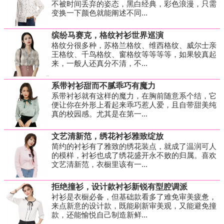
不被时间丢弃的姿态，黑白经典，彩色浪漫，只需
变换一下颜色就能阐述不同...
缤纷马赛克，格纹衬衫世界巡演
格纹分很多种，苏格兰格纹、维西格纹、威尔士亲
王格纹、千鸟格纹、窗格纹等等等等，如果较真起
来，一般人还真分不清，不...
系带衬衫甜而不腻乖巧有魔力
系带衬衫就有这样的魔力，在胸前随意系个结，它
便让你在外形上看起来乖巧惹人爱，且自带甜美纯
真的校园感。尤其是在第一...
文艺清新范，绣花衬衫雅致绽放
简约的衬衫有了雅致的绣花装点，就成了温润可人
的模样，衬衫也成了绣花盛开永不败的归属。喜欢
文艺清新范，衣橱里该有一...
拒绝撞衫，设计款衬衫新锐有型腔调派
衬衫是衣橱必备，但基础款看多了难免审美疲惫，
来点新意的设计款，既能刷新审美观，又能避免撞
款，还能愉悦自己制造新鲜...