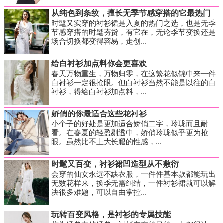
从纯色到条纹，擅长无季节感穿搭的它最热门
时髦又实穿的衬衫裙是入夏的热门之选，也是无季
节感穿搭的时髦夯货，有它在，无论季节变换还是
场合切换都变得容易，走创...
给白衬衫加点料你会更喜欢
春天万物重生，万物归零，在这繁花似锦中来一件
白衬衫一定很抢眼。但白衬衫当然不能是以往的白
衬衫，得给白衬衫加点料，...
娇俏的你最适合这些花衬衫
小个子的好处是更加适合娇俏二字，玲珑而且耐
看。在春夏的轻盈剔透中，娇俏玲珑似乎更为抢
眼。虽然比不上大长腿的性感，...
时髦又百变，衬衫裙凹造型从不敷衍
会穿的仙女永远不缺衣服，一件件基本款都能玩出
无数花样来，换季无需纠结，一件衬衫裙就可以解
决很多难题，可以自由掌控...
玩转百变风格，是衬衫的专属技能