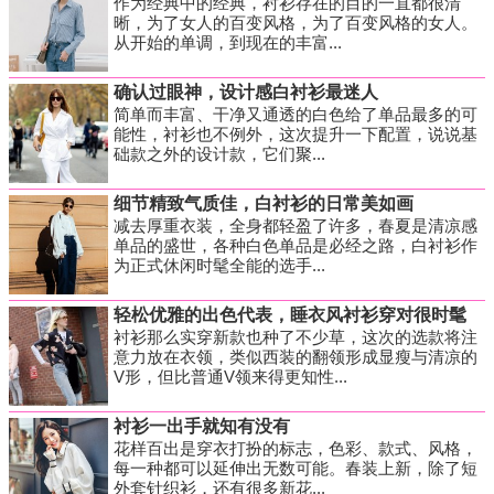
作为经典中的经典，衬衫存在的目的一直都很清
晰，为了女人的百变风格，为了百变风格的女人。
从开始的单调，到现在的丰富...
确认过眼神，设计感白衬衫最迷人
简单而丰富、干净又通透的白色给了单品最多的可
能性，衬衫也不例外，这次提升一下配置，说说基
础款之外的设计款，它们聚...
细节精致气质佳，白衬衫的日常美如画
减去厚重衣装，全身都轻盈了许多，春夏是清凉感
单品的盛世，各种白色单品是必经之路，白衬衫作
为正式休闲时髦全能的选手...
轻松优雅的出色代表，睡衣风衬衫穿对很时髦
衬衫那么实穿新款也种了不少草，这次的选款将注
意力放在衣领，类似西装的翻领形成显瘦与清凉的
V形，但比普通V领来得更知性...
衬衫一出手就知有没有
花样百出是穿衣打扮的标志，色彩、款式、风格，
每一种都可以延伸出无数可能。春装上新，除了短
外套针织衫，还有很多新花...