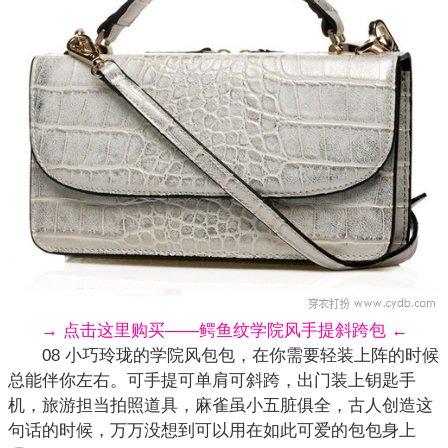
→ 点击这里购买——鳄鱼纹学院风手提斜跨包 ←
08 小巧玲珑的学院风包包，在你需要轻装上阵的时候
总能伴你左右。可手提可单肩可斜跨，出门装上钥匙手
机，旅游担当拍照道具，麻雀虽小五脏俱全，古人创造这
句话的时候，万万没想到可以用在如此可爱的
包包
身上