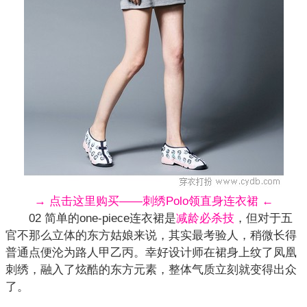
→ 点击这里购买——刺绣Polo领直身连衣裙 ←
02 简单的one-piece连衣裙是
减龄必杀技
，但对于五
官不那么立体的东方姑娘来说，其实最考验人，稍微长得
普通点便沦为路人甲乙丙。幸好设计师在裙身上纹了凤凰
刺绣，融入了炫酷的东方元素，整体气质立刻就变得出众
了。