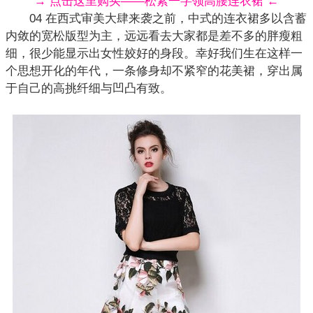
→ 点击这里购买——松紧一字领高腰连衣裙 ←
04 在西式审美大肆来袭之前，中式的连衣裙多以含蓄
内敛的宽松版型为主，远远看去大家都是差不多的胖瘦粗
细，很少能显示出女性姣好的身段。幸好我们生在这样一
个思想开化的年代，一条修身却不紧窄的花美裙，穿出属
于自己的高挑纤细与凹凸有致。