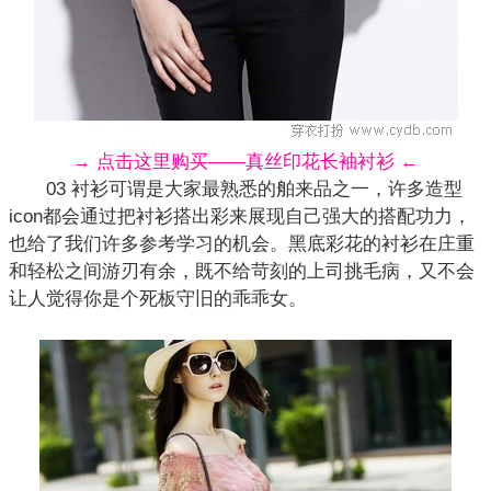
→ 点击这里购买——真丝印花长袖衬衫 ←
03 衬衫可谓是大家最熟悉的舶来品之一，许多造型
icon都会通过把衬衫搭出彩来展现自己强大的搭配功力，
也给了我们许多参考学习的机会。黑底彩花的
衬衫
在庄重
和轻松之间游刃有余，既不给苛刻的上司挑毛病，又不会
让人觉得你是个死板守旧的乖乖女。