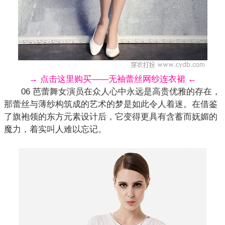
→ 点击这里购买——无袖蕾丝网纱连衣裙 ←
06 芭蕾舞女演员在众人心中永远是高贵优雅的存在，
那蕾丝与薄纱构筑成的艺术的梦是如此令人着迷。在借鉴
了旗袍领的东方元素设计后，它变得更具有含蓄而妩媚的
魔力，着实叫人难以忘记。