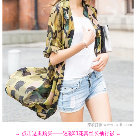
→ 点击这里购买——迷彩印花真丝长袖衬衫 ←