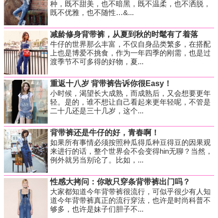
种，既不甜美，也不暗黑，既不温柔，也不洒脱，
既不优雅，也不随性…&...
减龄修身背带裤，从夏到秋的时髦有了着落
牛仔的世界那么丰富，不仅自身品类繁多，在搭配
上也是博爱不挑食，作为一年四季的刚需，也是过
渡季节不可多得的好物，夏...
重返十八岁 背带裤告诉你很Easy！
小时候，渴望长大成熟，而成熟后，又会想要更年
轻。是的，谁不想让自己看起来更年轻呢，不管是
二十几还是三十几岁，这个...
背带裤还是牛仔的好，青春啊！
如果所有事情必须按照种瓜得瓜种豆得豆的因果观
来进行的话，整个世界会不会变得hin无聊？当然，
例外就另当别论了。比如，...
性感大拷问：你敢只穿条背带裤出门吗？
大家都知道今年背带裤很流行，可似乎很少有人知
道今年背带裤真正的流行穿法，也许是时尚科普不
够多，也许是妹子们胆子不...