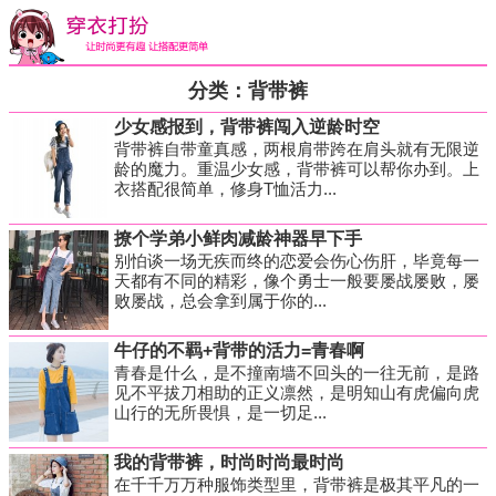
分类：背带裤
少女感报到，背带裤闯入逆龄时空
背带裤自带童真感，两根肩带跨在肩头就有无限逆
龄的魔力。重温少女感，背带裤可以帮你办到。上
衣搭配很简单，修身T恤活力...
撩个学弟小鲜肉减龄神器早下手
别怕谈一场无疾而终的恋爱会伤心伤肝，毕竟每一
天都有不同的精彩，像个勇士一般要屡战屡败，屡
败屡战，总会拿到属于你的...
牛仔的不羁+背带的活力=青春啊
青春是什么，是不撞南墙不回头的一往无前，是路
见不平拔刀相助的正义凛然，是明知山有虎偏向虎
山行的无所畏惧，是一切足...
我的背带裤，时尚时尚最时尚
在千千万万种服饰类型里，背带裤是极其平凡的一