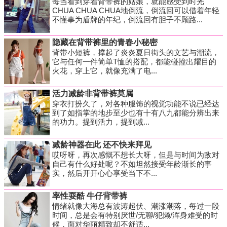
每当看到穿着背带裤的姑娘，就能感受到时光
CHUA CHUA CHUA地倒流，倒流回可以借着年轻
不懂事为盾牌的年纪，倒流回有胆子不顾路...
隐藏在背带裤里的青春小秘密
背带小短裤，撑起了炎炎夏日街头的文艺与潮流，
它与任何一件简单T恤的搭配，都能碰撞出耀目的
火花，穿上它，就像充满了电...
活力减龄非背带裤莫属
穿衣打扮久了，对各种服饰的视觉功能不说已经达
到了如指掌的地步至少也有十有八九都能分辨出来
的功力。提到活力，提到减...
减龄神器在此 还不快来拜见
哎呀呀，再次感慨不想长大呀，但是与时间为敌对
自己有什么好处呢？不如坦然接受年龄渐长的事
实，然后开开心心享受当下不...
率性耍酷 牛仔背带裤
情绪就像大海总有波涛起伏、潮涨潮落，每过一段
时间，总是会有特别厌世/无聊/犯懒/浑身难受的时
候，面对华丽精致却不舒适...