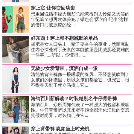
穿上它 让你变回幼齿
想重回说话不经大脑却总能惹得别人怜爱又大笑的
年纪嘛？想再次体验犯了错也会“因为年纪小”这样
的借口而被原谅的经...
好东西！穿上就不想减肥的单品
减肥是女人口头上一辈子要奋斗的事业，然而克制
住内心深处对于美食的本能欲望是比减肥还要难的
一件事......所以，你懂得。...
无龄少女爱背带，潇洒自成一派
清纯的背带裤像一股暖暖的春风，不经意就吹到了
女孩们的怀抱里，所以女孩们都爱它，也宠它，恨
不得春天到了就立马换上它...
海纳百川新解读？时装精别名牛仔背带裤
海纳百川，众所周知代表了一种强大的包容和兼容
性。牛仔背带裤以其来者不拒全都消化汇集的姿态
笑傲时尚界，时装精们在它...
穿上背带裤 犹如坐上时光机