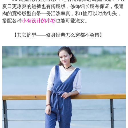
夏日更凉爽的短裤也有阔腿版，修饰细长腿有保证，很遮
肉的宽松版型自带一份活泼率真，和T恤可以时尚街头，
搭配各种
小有设计的小衫
也能可爱淑女。
【其它裤型——修身经典怎么穿都不会错】