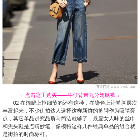
→ 点击这里购买——牛仔背带九分阔腿裤 ←
02 在阔腿上抠细节的还有这种，在染色上让裤脚层次
丰富起来，不少街拍达人选择这样新鲜的裤脚作为吸睛亮
点，其它单品讲究品质与简洁就够了，最显女人味的丝巾
和尖头鞋是点睛妙笔，像模特这样几件经典
单品
的组合就
是街拍的时尚标杆。