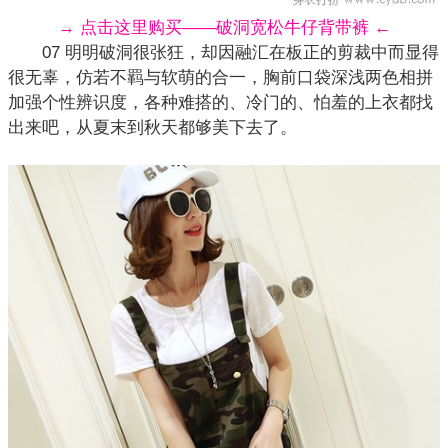
→ 点击这里购买——破洞宽松牛仔背带裤 ←
07 明明破洞很张狂，却因融汇在板正的剪裁中而显得
很无辜，仿若不羁与软萌的合一，胸前口袋深浅两色相拼
加强个性辨识度，各种难搭的、冷门的、怕羞的上衣都找
出来吧，从夏末到秋天都够美下去了。