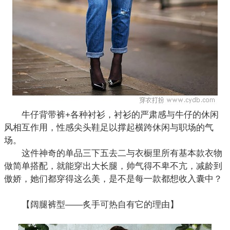
牛仔
背带裤
+各种衬衫，衬衫的严肃感与牛仔的休闲
风相互作用，性感尖头鞋足以撑起横跨休闲与职场的气
场。
这件神奇的单品三下五去二与衣橱里所有基本款衣物
做简单搭配，就能穿出大长腿，帅气得不卑不亢，减龄到
傲娇，她们都穿得这么美，是不是每一款都想收入囊中？
【阔腿裤型——炙手可热自有它的理由】