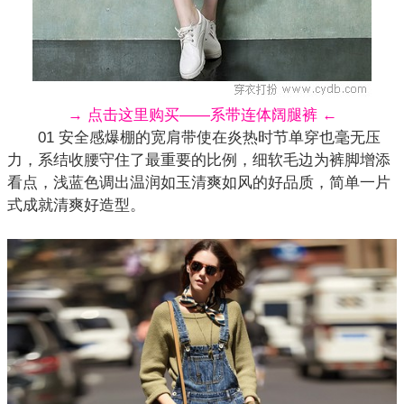
→ 点击这里购买——系带连体阔腿裤 ←
01 安全感爆棚的宽肩带使在炎热时节单穿也毫无压
力，系结收腰守住了最重要的比例，细软毛边为裤脚增添
看点，浅蓝色调出温润如玉清爽如风的好品质，简单一片
式成就清爽好造型。