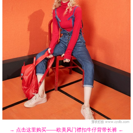
→ 点击这里购买——欧美风门襟扣牛仔背带长裤 ←