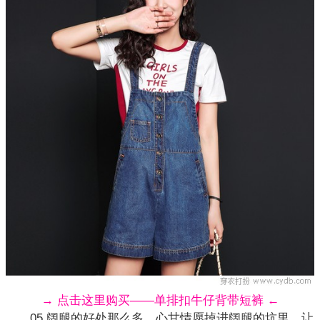
→ 点击这里购买——单排扣牛仔背带短裤 ←
05 阔腿的好处那么多，心甘情愿掉进阔腿的坑里，让