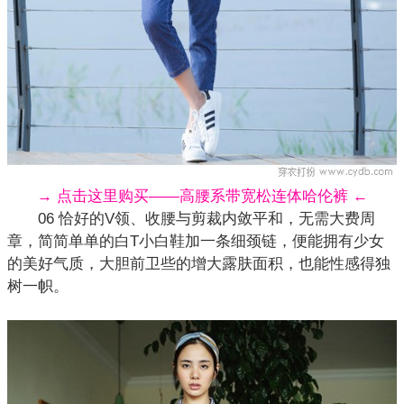
→ 点击这里购买——高腰系带宽松连体哈伦裤 ←
06 恰好的V领、收腰与剪裁内敛平和，无需大费周
章，简简单单的白T小白鞋加一条细颈链，便能拥有少女
的美好气质，大胆前卫些的增大露肤面积，也能性感得独
树一帜。