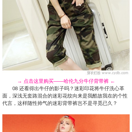
→ 点击这里购买——哈伦九分牛仔背带裤 ←
08 还看得出牛仔的影子吗？迷彩印花将牛仔洗心革
面，深浅无套路混合的迷彩花纹向来是我酷故我在的个性
代言，这样随性帅气的迷彩背带裤岂不是寻觅已久？