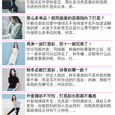
它能决定外穿的姿态。黑白灰当然是最好的选择，
百搭的作用不是吹出来。那...
那么多单品！然而超值的选项指向了打底？
不断在新欢旧爱中缠绵又不舍得放手也不知道该翻
谁的牌，女孩子衣柜里无论是什么季节都中了一种
叫做那么多单品的毒。何弃...
再来一波打底衫，双十一就完美了！
经过毛呢外套、羽绒服、棉服的轮番轰炸之后，双
十一基本就可以过得去了，秋冬嘛，还能有什么比
保暖更重要的呢。所以，打...
秋冬必败打底衫，你喜欢哪一款？
经常听到一些女人抱怨，秋冬最烦的不是外套的数
量不够，而是买不到合适的打底衫。的确，相较于
表面的无懈可击，内在的切...
外套撞衫不可怕，打底衫出彩就不尴尬
外套相撞很常见，尤其是一些经典款式，撞衫几率
更高，你能想到的别人也会想到，但既然想做到既
紧跟潮流又持有个人特色，...