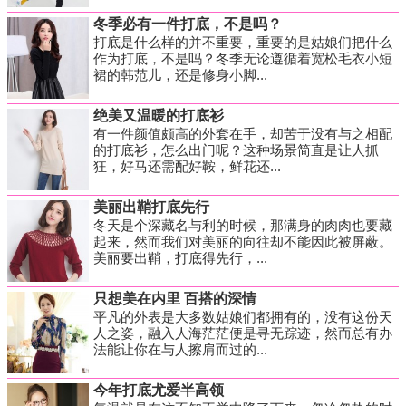
冬季必有一件打底，不是吗？
打底是什么样的并不重要，重要的是姑娘们把什么
作为打底，不是吗？冬季无论遵循着宽松毛衣小短
裙的韩范儿，还是修身小脚...
绝美又温暖的打底衫
有一件颜值颇高的外套在手，却苦于没有与之相配
的打底衫，怎么出门呢？这种场景简直是让人抓
狂，好马还需配好鞍，鲜花还...
美丽出鞘打底先行
冬天是个深藏名与利的时候，那满身的肉肉也要藏
起来，然而我们对美丽的向往却不能因此被屏蔽。
美丽要出鞘，打底得先行，...
只想美在内里 百搭的深情
平凡的外表是大多数姑娘们都拥有的，没有这份天
人之姿，融入人海茫茫便是寻无踪迹，然而总有办
法能让你在与人擦肩而过的...
今年打底尤爱半高领