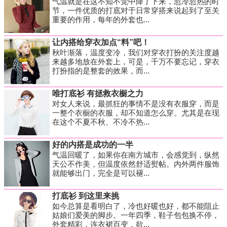
气温就是在这不知不觉中降了下来，忽冷忽热的时
节，一件优质的打底对于日常穿搭来说起到了至关
重要的作用，每年的外套也...
让内搭给穿衣加点“料”吧！
秋叶渐落，温度变冷，我们对穿衣打扮的关注度越
来越多地放在外套上，可是，千万不要忘记，穿衣
打扮指的是整套的效果，而...
唯打底衫 有拯救衣橱之力
对女人来说，最抓狂的事情不是没有衣服穿，而是
一整个衣橱的衣服，却不知道怎么穿。尤其是在现
在这个不夏不秋、不冷不热...
好的内搭是成功的一半
气温回暖了，如果你在南方城市，会感觉到，纵然
天公不作美，但温度依然舒适熨帖。内外两件服饰
就能够出门，完全是可以褪...
打底衫 到这里来挑
如今总算是看明白了，冷也好暖也好，都不能阻止
姑娘们爱美的脚步。一年四季，鞋子包包换不停，
外套精彩，连衣裙百变，欲...