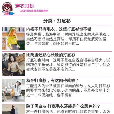
分类：打底衫
内搭不只有毛衣，这些打底衫也不错
提及内搭，脑海中第一时间浮现出来的就是毛衣，
虽然习惯成自然是真理，却挡不住视觉疲劳的侵
袭，与其如此，倒不如时不时...
比闺蜜还贴心长脸的打底衫
打底衫也时尚，这可不是在自说自话妄自尊大，试
图蹭点主角光环，虽说担待的只是打底二字，但说
变就变的不光是说不准的天...
秋冬打底衫，有这四种就够了
可能是因为经常被套在里面的缘故，女人对打底衫
的要求向来都比较低，确切的说，不及外套的十分
之一，即便如此，也不能有...
除了黑白灰 打底毛衣还能是什么颜色的？
对一件打底来说，色彩有时候比款式更重要，因为