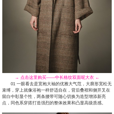
→ 点击这里购买——中长格纹双面呢大衣 ←
01 一眼看去是宽袍大袖的优雅大气范，大廓形宽松无
束缚，穿上就像浴袍一样舒适自在，背后叠褶和侧开叉在
留白中彰显个性，两条腰带可随心切换为造型增添新亮
点，同色系穿搭打造强烈的整体效果和凸显高级质感。