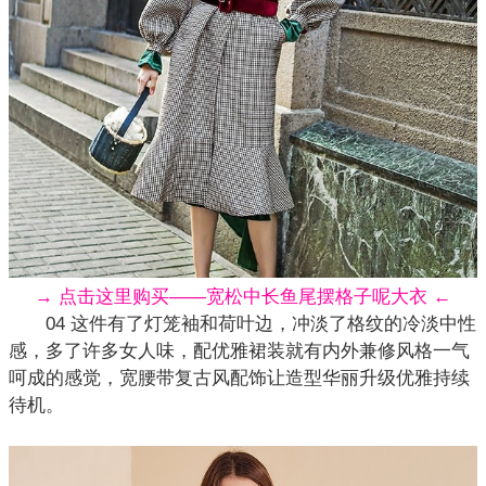
→ 点击这里购买——宽松中长鱼尾摆格子呢大衣 ←
04 这件有了灯笼袖和荷叶边，冲淡了格纹的冷淡中性
感，多了许多女人味，配优雅裙装就有内外兼修风格一气
呵成的感觉，宽腰带复古风配饰让造型华丽升级优雅持续
待机。