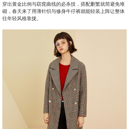
穿出黄金比例与窈窕曲线的必杀技，搭配删繁就简避免堆
砌，春天来了用薄针织与修身牛仔裤就能轻装上阵让整体
往年轻风格靠拢。