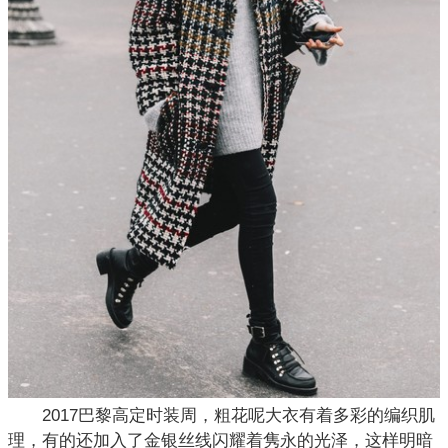
2017巴黎高定时装周，粗花呢大衣有着多彩的编织肌
理，有的还加入了金银丝线闪耀着隽永的光泽，这样明暗