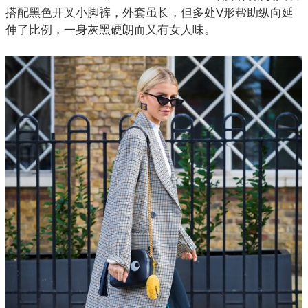
搭配黑色开叉小脚裤，外套虽长，但多处V形帮助纵向延
伸了比例，一身灰黑硬朗而又有女人味。