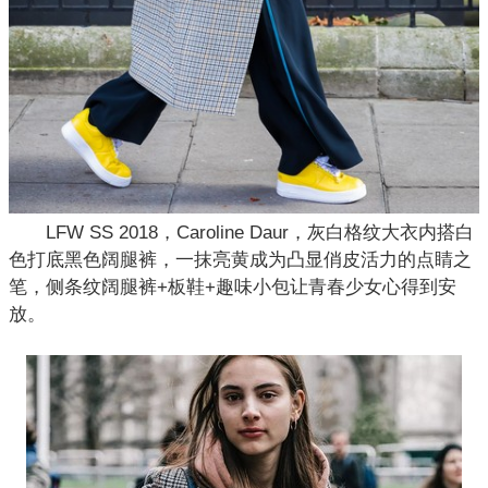
LFW SS 2018，Caroline Daur，灰白格纹大衣内搭白
色打底黑色阔腿裤，一抹亮黄成为凸显俏皮活力的点睛之
笔，侧条纹阔腿裤+板鞋+趣味小包让青春少女心得到安
放。