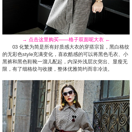
→ 点击这里购买——格子双面呢大衣 ←
03 化繁为简是所有好质感大衣的穿搭宗旨，黑白格纹
的无彩色style充满变化，喜欢酷感的可以将黑色毛衣、小
黑裤和黑色鞋靴一溜儿配起，内深外浅层次突出、显瘦无
限，有了细格纹与收腰，整体优雅简约而非冷淡。