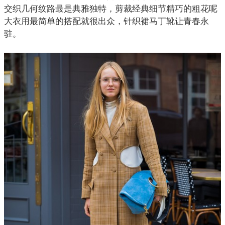
交织几何纹路最是典雅独特，剪裁经典细节精巧的粗花呢
大衣
用最简单的搭配就很出众，针织裙马丁靴让青春永
驻。