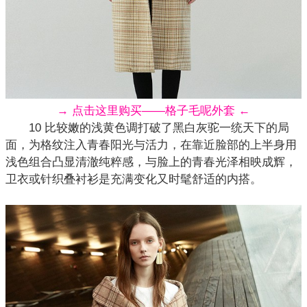
→ 点击这里购买——格子毛呢外套 ←
10 比较嫩的浅黄色调打破了黑白灰驼一统天下的局
面，为格纹注入青春阳光与活力，在靠近脸部的上半身用
浅色组合凸显清澈纯粹感，与脸上的青春光泽相映成辉，
卫衣
或针织叠衬衫是充满变化又时髦舒适的内搭。