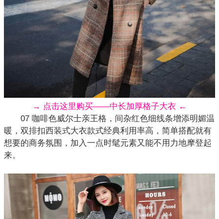
→ 点击这里购买——中长加厚格子大衣 ←
07 咖啡色威尔士亲王格，间杂红色细线条增添明媚温
暖，双排扣西装式大衣款式经典利用率高，简单搭配就有
想要的商务氛围，加入一点时髦元素又能不用力地摩登起
来。