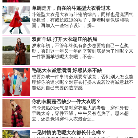
单调走开，自在的斗篷型大衣看过来
斗篷型大衣是大衣与斗篷的综合，同样也是潇洒气
场担当，有或长或短的袖子，穿着时更保暖和稳
固，再加入一些细节设计，辨...
双面羊绒 打开大衣端庄的格局
岁末年初，不管年终奖有多少总要给自己一点奖
励，否则这一年又一年的辛苦到底是为了谁呢？来
一件双面羊绒呢大衣吧，不会...
毛呢大衣诚意满满 好感从来不缺
想要办成一件事情必须要有诚意，否则别人怎么能
理解你的追求呢？对穿衣打扮来说若没有诚意就不
能达到自己想要的造型感，...
你的衣橱是否缺少一件大衣呢？
忽冷忽热的天气是对穿衣最大的考验，穿件外套，
早晚太冷，穿件羽绒，中午又有点热了。思来想
去，还是觉得穿件大衣最合适...
一见钟情的毛呢大衣都长什么样？