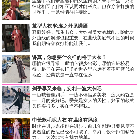
生活中我们希望能和日久生情的人牵手一生，只有
彼此相互了解相互认同才能长久。但在穿衣打扮的
世界里，一见钟情往往要比...
茧型大衣 轮廓之外见潇洒
容颜姣好，气质出众，大约是美女的标配，除此之
外曲线的婀娜也很重要。在曲线美底气不足的时候
我们期待穿衣打扮能让我们...
讲真，你想要什么样的格子大衣？
哪怕它很寻常，哪怕它很少出彩，哪怕它轻松易
得，格子在穿衣打扮的世界里永远有着不可替代的
地位。经典就是一直存在但从...
剁手季又来临，安利一波大衣吧
一边喊着要剁手，一边不停搜罗美衣，这大约就是
十二月的美好吧。爱美是女人的天性，好看的款式
又确实很多，实在怪不得我...
中长款毛呢大衣 有温度有风度
时代在进步思想也在进步，前几年那种只要风度不
要温度的做法已经不可取了。幸好，设计师们够给
力，一大波非常有魅力的单...