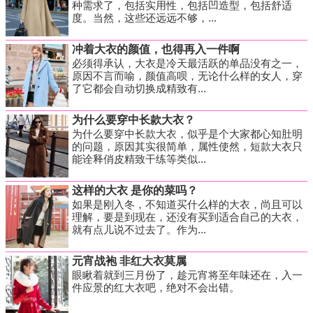
种需求了，包括实用性，包括凹造型，包括舒适
度。当然，这些还远远不够，...
冲着大衣的颜值，也得再入一件啊
必须得承认，大衣是冷天最活跃的单品没有之一，
原因不言而喻，颜值高呗，无论什么样的女人，穿
了它都会自动切换成精致有...
为什么要穿中长款大衣？
为什么要穿中长款大衣，似乎是个大家都心知肚明
的问题，原因其实很简单，属性使然，短款大衣只
能诠释俏皮精致干练等类似...
这样的大衣 是你的菜吗？
如果是刚入冬，不知道买什么样的大衣，尚且可以
理解，要是到现在，还没有买到适合自己的大衣，
就有点儿说不过去了。作为...
元宵战袍 非红大衣莫属
眼瞅着就到三月份了，趁元宵将至年味还在，入一
件应景的红大衣吧，绝对不会出错。