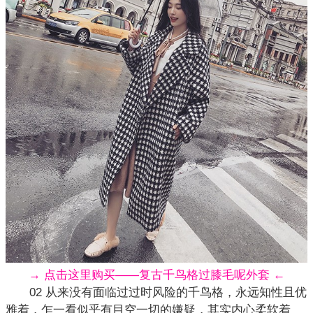
→ 点击这里购买——复古千鸟格过膝毛呢外套 ←
02 从来没有面临过过时风险的千鸟格，永远知性且优
雅着，乍一看似乎有目空一切的嫌疑，其实内心柔软着