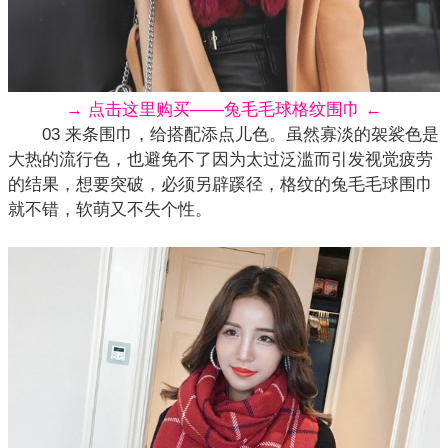
→ 点击这里购买——兔毛毛球格纹围巾 ←
03 来条围巾，给搭配添点儿色。虽然寡淡的袈裟色是
大热的流行色，也避免不了因为太过泛滥而引发视觉疲劳
的结果，想要突破，必须另辟蹊径，格纹的兔毛毛球围巾
就不错，软萌又不失个性。