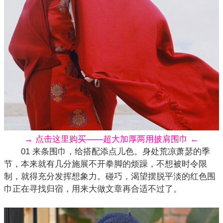
→ 点击这里购买——超大加厚两用披肩围巾 ←
01 来条围巾，给搭配添点儿色。身处荒凉萧瑟的季
节，本来就有几分施展不开拳脚的烦躁，不想被时令限
制，就得充分发挥想象力。碰巧，渴望摆脱平淡的红色围
巾正在寻找归宿，用来大做文章再合适不过了。