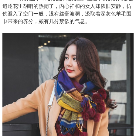
追逐花里胡哨的热闹了，内心祥和的女人却依旧安静，仿
佛遁入了空门一般，没有丝毫波澜，汲取着深灰色羊毛
围
巾
带来的养分，颇有几分禁欲的气息。