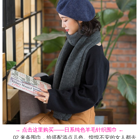
→ 点击这里购买——日系纯色羊毛针织围巾 ←
02 来条围巾，给搭配添点儿色。惶惶不安的女人都去