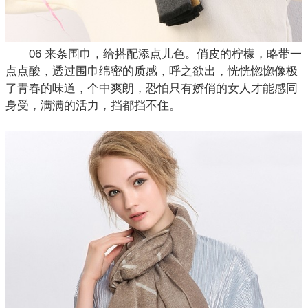
06 来条围巾，给搭配添点儿色。俏皮的柠檬，略带一
点点酸，透过围巾绵密的质感，呼之欲出，恍恍惚惚像极
了青春的味道，个中爽朗，恐怕只有娇俏的女人才能感同
身受，满满的活力，挡都挡不住。