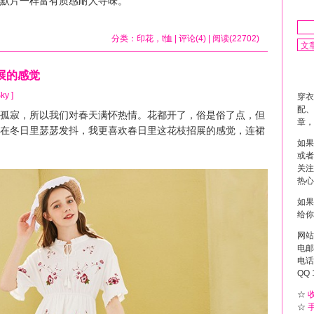
默片一样富有质感耐人寻味。
分类：
印花
，
t恤
| 评论(4) | 阅读(22702)
展的感觉
ky ]
穿衣
配、
寂，所以我们对春天满怀热情。花都开了，俗是俗了点，但
章，
在冬日里瑟瑟发抖，我更喜欢春日里这花枝招展的感觉，连裙
如果
或者
关注
热心
如果
给你
网站
电邮 
电话 
QQ 
☆
☆