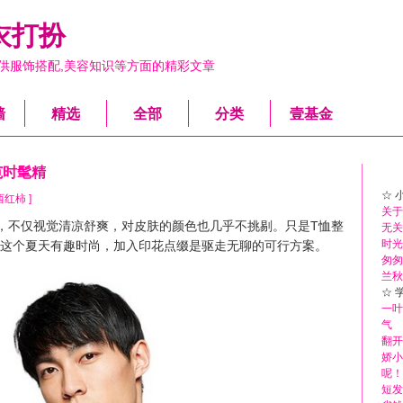
衣打扮
供服饰搭配,美容知识等方面的精彩文章
墙
精选
全部
分类
壹基金
范时髦精
☆ 
y 西红柿 ]
关于少
不仅视觉清凉舒爽，对皮肤的颜色也几乎不挑剔。只是T恤整
无关
时光
这个夏天有趣时尚，加入印花点缀是驱走无聊的可行方案。
匆匆
兰秋
☆ 
一叶
气
翻开
娇小
呢！
短发