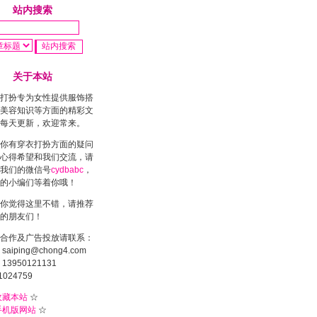
站内搜索
关于本站
打扮专为女性提供服饰搭
美容知识等方面的精彩文
每天更新，欢迎常来。
你有穿衣打扮方面的疑问
心得希望和我们交流，请
我们的微信号
cydbabc
，
的小编们等着你哦！
你觉得这里不错，请推荐
的朋友们！
合作及广告投放请联系：
saiping@chong4.com
13950121131
1024759
收藏本站
☆
手机版网站
☆