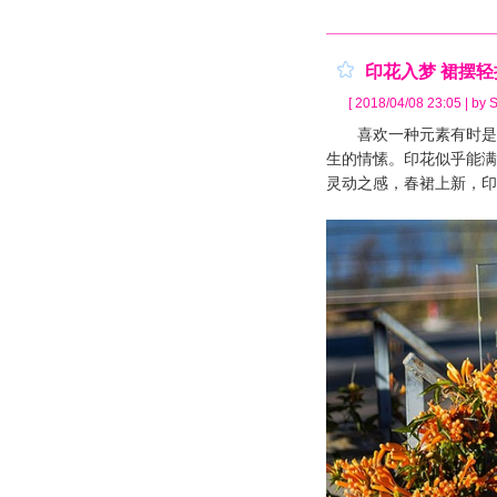
印花入梦 裙摆
[ 2018/04/08 23:05 | by S
喜欢一种元素有时是一
生的情愫。印花似乎能满
灵动之感，春裙上新，印