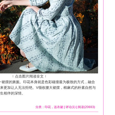
↑ 点击图片阅读全文 ↑
一裙摆的旖旎。印花本身就是色彩碰撞最为极致的方式，融合
来更加让人无法拒绝。V领收腰大裙摆，棉麻式的朴素自然与
生相伴的深情。
分类：
印花
，
连衣裙
| 评论(1) | 阅读(20693)