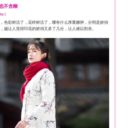
暖也不含糊
ky ]
色彩鲜活了，花样鲜活了，哪有什么厚重臃肿，分明是娇俏
，越让人觉得印花的娇俏又多了几分，让人难以割舍。