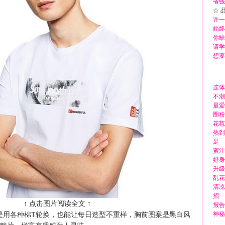
省钱
☆ 
许一
始终
你缺
请学
想要
连体
不潮
最爱
圈粉
花苞
热到
足
蜜汁
好身
升级
乱花
清凉
招
↑ 点击图片阅读全文 ↑
报告
是用各种棉T轮换，也能让每日造型不重样，胸前图案是黑白风
神秘