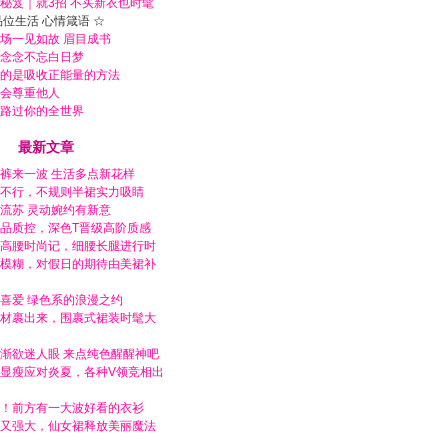
秘笈｜就3招 不买新衣也时髦
品位生活 心情箴语 ☆
场一见如故 眉目成书
念念不忘白日梦
的是吸收正能量的方法
会尊重他人
路过你的全世界
最新文章
裤来一波 生活多点新花样
不行，不规则半裙实力吸睛
流苏 灵动婉约有新意
品质控，深色T晋级高阶质感
高腰时尚记，细腰长腿进行时
模糊，对假日的期待由美裙补
喜爱 绿色系的浪漫之约
材裹出来，围裹式裙装时髦大
渐欲迷人眼 来点纯色醒醒神吧
显瘦应对炎夏，各种V领竞相出
！前方有一大波好看的衣衫
又强大，仙女裙释放美丽魔法