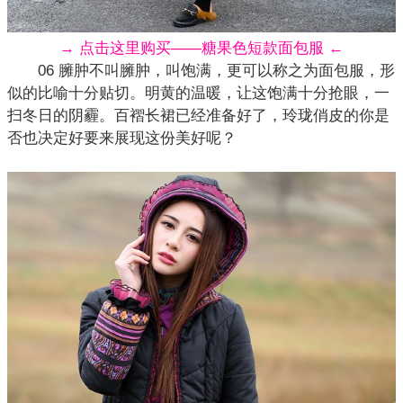
→ 点击这里购买——糖果色短款面包服 ←
06 臃肿不叫臃肿，叫饱满，更可以称之为面包服，形
似的比喻十分贴切。明黄的温暖，让这饱满十分抢眼，一
扫冬日的阴霾。百褶长裙已经准备好了，玲珑俏皮的你是
否也决定好要来展现这份美好呢？