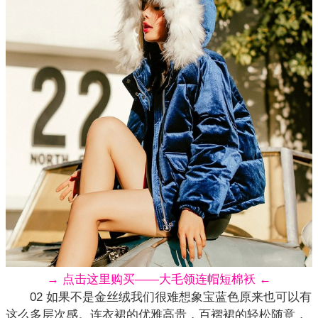
→ 点击这里购买——大毛领连帽短棉袄 ←
02 如果不是金丝绒我们很难想象宝蓝色原来也可以有
这么多层次感。连衣裙的优雅高贵，百褶裙的轻松随意，