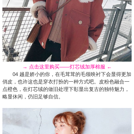
→ 点击这里购买——灯芯绒加厚棉服 ←
04 越是娇小的你，在毛茸茸的毛领映衬下会显得更加
俏皮，也许这也是
穿衣打扮
的一种方式吧。皮粉色融合一
点橙色，在灯芯绒的做旧处理下彰显出复古的独特魅力，
略显休闲，仍旧足够自信。