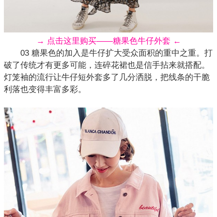
→ 点击这里购买——糖果色牛仔外套 ←
03 糖果色的加入是牛仔扩大受众面积的重中之重。打
破了传统才有更多可能，连碎花裙也是信手拈来就搭配。
灯笼袖的流行让牛仔短
外套
多了几分洒脱，把线条的干脆
利落也变得丰富多彩。