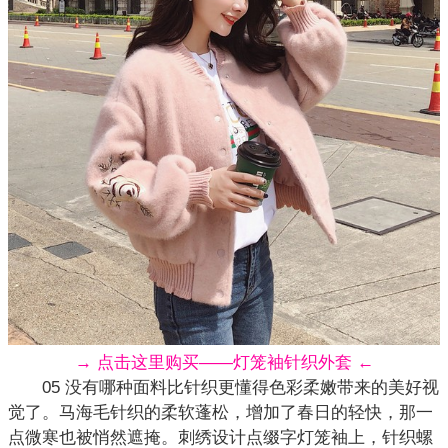
→ 点击这里购买——灯笼袖针织外套 ←
05 没有哪种面料比针织更懂得色彩柔嫩带来的美好视
觉了。马海毛针织的柔软蓬松，增加了春日的轻快，那一
点微寒也被悄然遮掩。
刺绣
设计点缀字灯笼袖上，针织螺