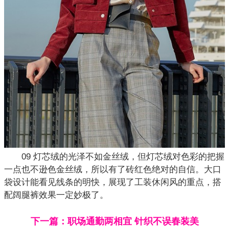
09 灯芯绒的光泽不如金丝绒，但灯芯绒对色彩的把握
一点也不逊色金丝绒，所以有了砖红色绝对的自信。大口
袋设计能看见线条的明快，展现了工装休闲风的重点，搭
配阔腿裤效果一定妙极了。
下一篇：职场通勤两相宜 针织不误春装美