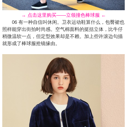
→ 点击这里购买——立领撞色棒球服 ←
06 有一种自信叫休闲。卫衣运动鞋算什么，包臀裙也
照样能穿出街拍时尚感。空气棉面料的挺括立体，比牛仔
稍微温软一点，但定型效果却是不赖。加上些许滚边勾描
就形成了棒球服抢镜缘由。