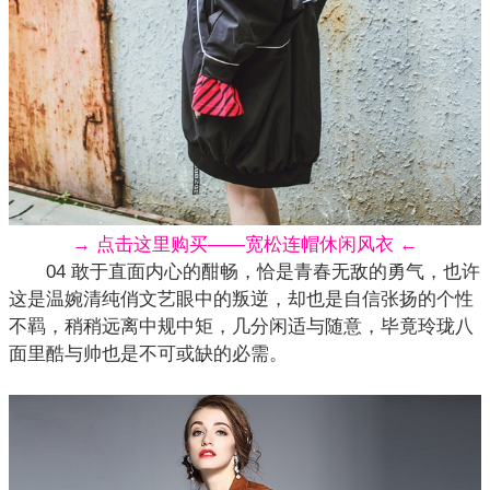
→ 点击这里购买——宽松连帽休闲风衣 ←
04 敢于直面内心的酣畅，恰是青春无敌的勇气，也许
这是温婉清纯俏文艺眼中的叛逆，却也是自信张扬的个性
不羁，稍稍远离中规中矩，几分闲适与随意，毕竟玲珑八
面里酷与帅也是不可或缺的必需。