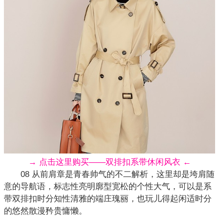
→ 点击这里购买——双排扣系带休闲风衣 ←
08 从前肩章是青春帅气的不二解析，这里却是垮肩随
意的导航语，标志性亮明廓型宽松的个性大气，可以是系
带双排扣时分知性清雅的端庄瑰丽，也玩儿得起闲适时分
的悠然散漫矜贵慵懒。