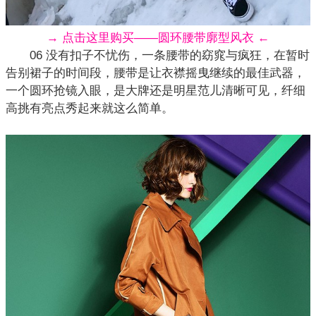
→ 点击这里购买——圆环腰带廓型风衣 ←
06 没有扣子不忧伤，一条腰带的窈窕与疯狂，在暂时
告别
裙子
的时间段，腰带是让衣襟摇曳继续的最佳武器，
一个圆环抢镜入眼，是大牌还是明星范儿清晰可见，纤细
高挑有亮点秀起来就这么简单。