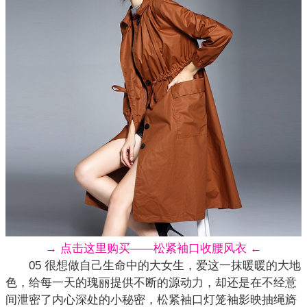
→ 点击这里购买——松紧袖口收腰风衣 ←
05 很想做自己生命中的大女生，爱这一抹暖暖的大地
色，给每一天的瑰丽提供不断的源动力，却还是在不经意
间泄密了内心深处的小秘密，松紧袖口灯笼袖影映抽绳旖