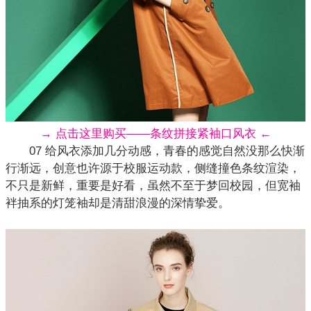
→ 点击这里购买——条纹拼接紧袖口风衣 ←
07 给
风衣
添加几分动感，青春的感觉自然没那么快渐
行渐远，创意也许源于校服运动款，侧缝撞色条纹渲染，
不只是新鲜，重要是好看，虽然不至于梦回校园，但宽袖
袢抽系的灯笼袖却是清甜浪漫的深情挚爱。