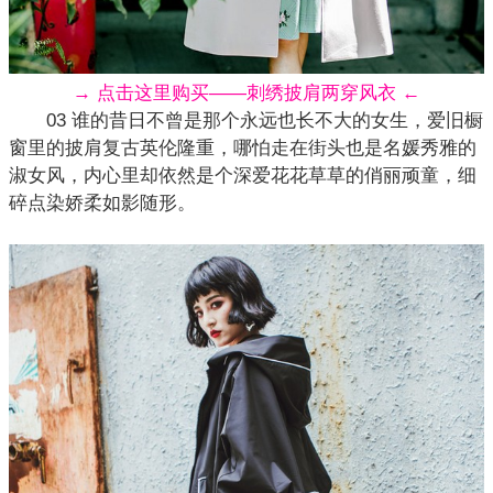
→ 点击这里购买——刺绣披肩两穿风衣 ←
03 谁的昔日不曾是那个永远也长不大的女生，爱旧橱
窗里的披肩
复古
英伦隆重，哪怕走在街头也是名媛秀雅的
淑女风，内心里却依然是个深爱花花草草的俏丽顽童，细
碎点染娇柔如影随形。