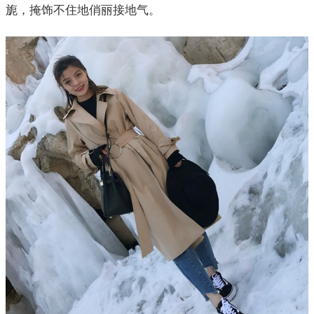
旎，掩饰不住地俏丽接地气。