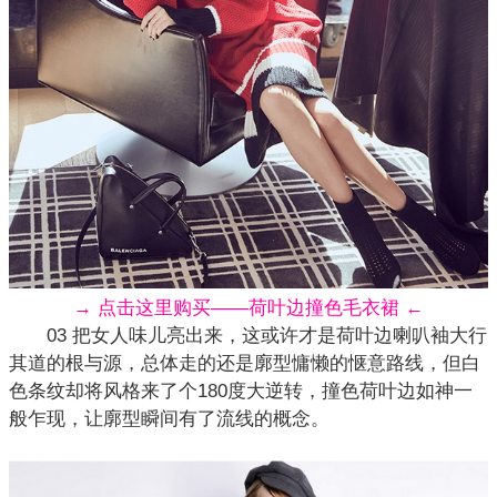
→ 点击这里购买——荷叶边撞色毛衣裙 ←
03 把女人味儿亮出来，这或许才是荷叶边喇叭袖大行
其道的根与源，总体走的还是廓型慵懒的惬意路线，但白
色条纹却将风格来了个180度大逆转，撞色
荷叶边
如神一
般乍现，让廓型瞬间有了流线的概念。