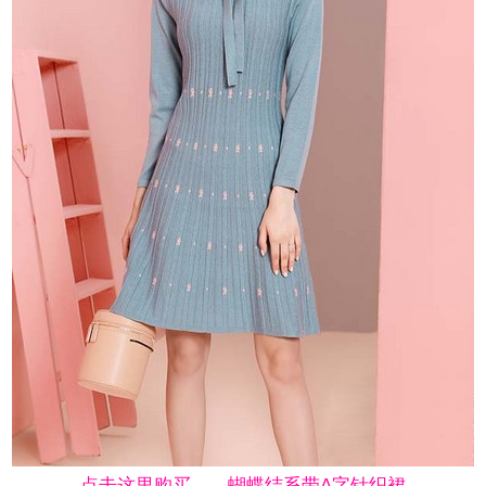
→ 点击这里购买——蝴蝶结系带A字针织裙 ←