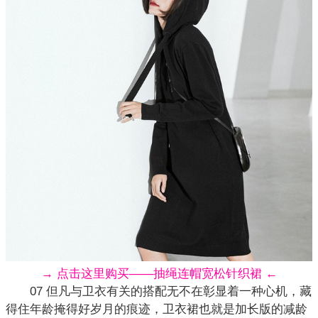
→ 点击这里购买——抽绳连帽宽松针织裙 ←
07 但凡与卫衣有关的搭配无不在彰显着一种心机，藏
得住年龄掩得好岁月的痕迹，卫衣裙也就是加长版的减龄