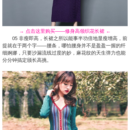
→ 点击这里购买——修身高领织花长裙 ←
05 非瘦即高，长裙之所以能事半功倍地显瘦增高，前
提就在于两个字——腰条，哪怕腰身并不是盈盈一握的纤
细婀娜，只要沙漏流线过度的妙，麻花纹的天生弹力也能
分分钟搞定颀长高挑。