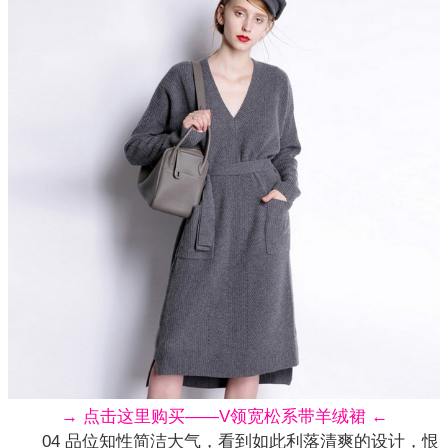
→ 点击这里购买——V领宽松系带羊绒裙 ←
04 品位知性简洁大气，看到如此利落清爽的设计，恨