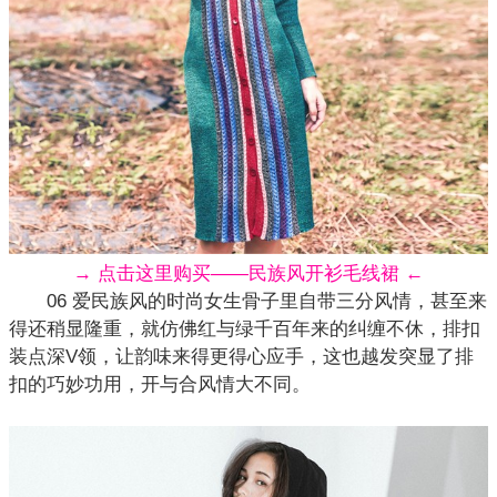
→ 点击这里购买——民族风开衫毛线裙 ←
06 爱
民族风
的时尚女生骨子里自带三分风情，甚至来
得还稍显隆重，就仿佛红与绿千百年来的纠缠不休，排扣
装点深V领，让韵味来得更得心应手，这也越发突显了排
扣的巧妙功用，开与合风情大不同。