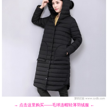
→ 点击这里购买——毛球连帽轻薄羽绒服 ←