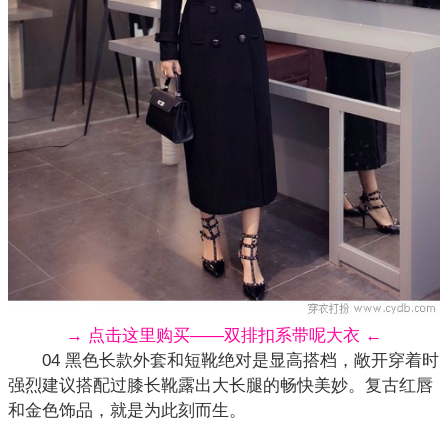
→ 点击这里购买——双排扣系带呢大衣 ←
04 黑色长款外套和短靴绝对是显高搭档，敞开穿着时
强烈建议搭配过膝长靴露出大长腿的畅快美妙。
复古
红唇
和金色饰品，就是为此刻而生。