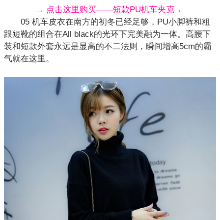
→ 点击这里购买——短款PU机车夹克 ←
05 机车
皮衣
在南方的初冬已经足够，PU小脚裤和粗
跟短靴的组合在All black的光环下完美融为一体。高腰下
装和短款外套永远是显高的不二法则，瞬间增高5cm的霸
气就在这里。