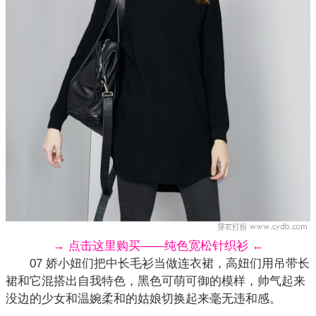
→ 点击这里购买——纯色宽松针织衫 ←
07 娇小妞们把中长毛衫当做连衣裙，高妞们用吊带长
裙和它混搭出自我特色，黑色可萌可御的模样，帅气起来
没边的少女和温婉柔和的姑娘切换起来毫无违和感。