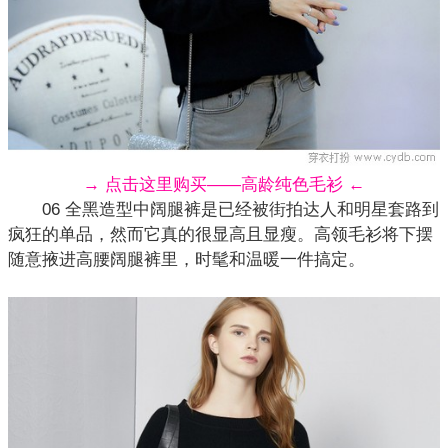
→ 点击这里购买——高龄纯色毛衫 ←
06 全黑造型中阔腿裤是已经被街拍达人和明星套路到
疯狂的单品，然而它真的很显高且显瘦。高领毛衫将下摆
随意掖进高腰
阔腿裤
里，时髦和温暖一件搞定。