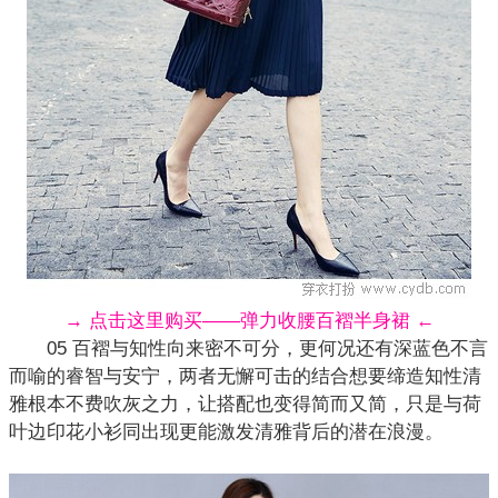
→ 点击这里购买——弹力收腰百褶半身裙 ←
05 百褶与知性向来密不可分，更何况还有深蓝色不言
而喻的睿智与安宁，两者无懈可击的结合想要缔造知性清
雅根本不费吹灰之力，让搭配也变得简而又简，只是与荷
叶边
印花
小衫同出现更能激发清雅背后的潜在浪漫。