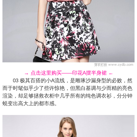
→ 点击这里购买——印花A摆半身裙 ←
03 极其百搭的小A流线，是雕琢沙漏身型的必败，然
而于时髦似乎少了些许惊艳，但黑白基调与少而精的亮色
渲染，却足够拯救衣柜中几乎所有的纯色调衣衫，分分钟
蜕变出高大上的都市感。