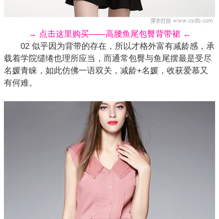
→ 点击这里购买——高腰鱼尾包臀背带裙 ←
02 似乎因为背带的存在，所以才格外富有减龄感，承
载着学院缱绻也理所应当，而通常包臀与鱼尾摆最是受尽
名媛青睐，如此仿佛一语双关，减龄+名媛，收获爱慕又
有何难。