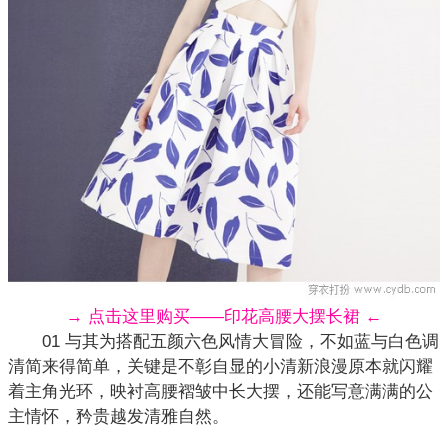
→ 点击这里购买——印花高腰大摆长裙 ←
01 与其为搭配五颜六色风情大冒险，不如蓝与白色调
清简来得简单，关键是不彰自显的小清新浪漫原本就闪耀
着主角光环，映衬高腰褶皱中长大摆，还能写意满满的公
主情怀，矜贵越发清雅自然。