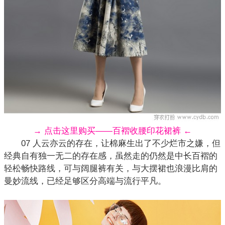
→ 点击这里购买——百褶收腰印花裙裤 ←
07 人云亦云的存在，让棉麻生出了不少烂市之嫌，但
经典自有独一无二的存在感，虽然走的仍然是中长百褶的
轻松畅快路线，可与
阔腿裤
有关，与大摆裙也浪漫比肩的
曼妙流线，已经足够区分高端与流行平凡。