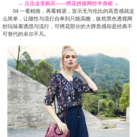
→ 点击这里购买——绣花拼接网纱半身裙 ←
04 一看精致，再看精湛，宣示无与伦比的高贵感就这
么简单，让随性与流行自卑到只能高瞻，纵然黑色透视网
纱玩味着诱惑与流行，可
绣花
部分的大牌质感却是经典不
可替代的卓尔不凡。