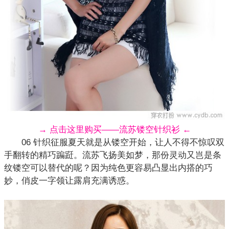
→ 点击这里购买——流苏镂空针织衫 ←
06 针织征服夏天就是从镂空开始，让人不得不惊叹双
手翻转的精巧蹁跹。流苏飞扬美如梦，那份灵动又岂是条
纹镂空可以替代的呢？因为纯色更容易凸显出内搭的巧
妙，俏皮一字领让露肩充满诱惑。