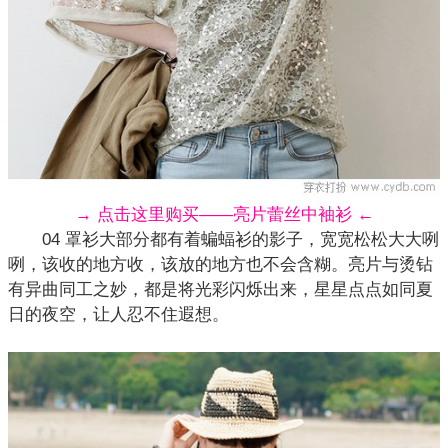
→ 点击这里购买——亮片蕾丝中袖衫 ←
04 罩衫大部分都有着蝙蝠衫的影子，宽宽松松大大咧
咧，该收的地方收，该放的地方也不会含糊。亮片与烫钻
有异曲同工之妙，都是将光彩闪烁出来，星星点点如同夏
日的夜空，让人忍不住遐想。