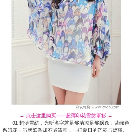
→ 点击这里购买——超薄印花雪纺罩衫 ←
01 超薄雪纺，光听名字就足够清凉足够飘逸，蓝绿色
系印花，虽然繁杂却不减清雅，一扫夏日的沉闷与烦腻。