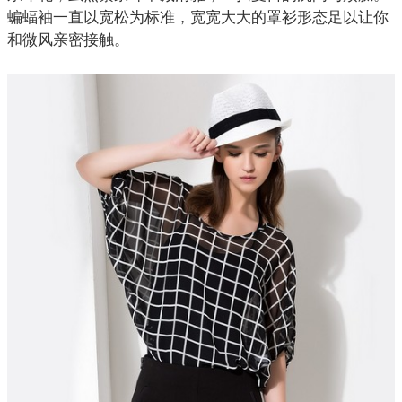
蝙蝠袖一直以宽松为标准，宽宽大大的
罩衫
形态足以让你
和微风亲密接触。