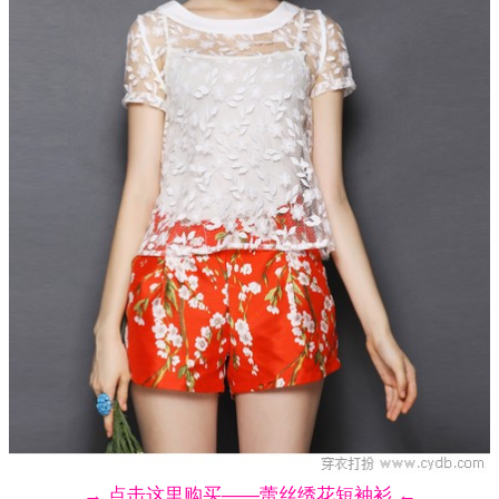
→ 点击这里购买——蕾丝绣花短袖衫 ←