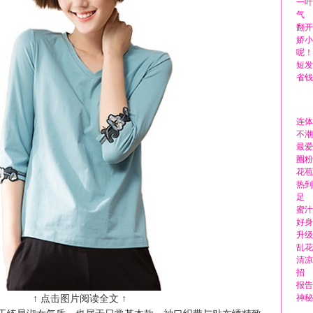
一叶
气
翻开
娇小
呢！
短发
省钱
连体
不潮
最爱
圈粉
花苞
热到
足
蜜汁
好身
升级
乱花
清凉
招
报告
↑ 点击图片阅读全文 ↑
神秘