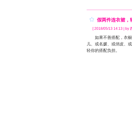
假两件连衣裙，
[ 2018/05/13 14:13 | b
如果不善搭配，衣橱请
儿、或名媛、或俏皮、或
轻你的搭配负担。