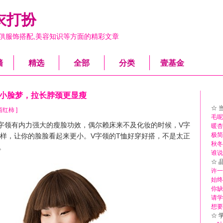
衣打扮
供服饰搭配,美容知识等方面的精彩文章
墙
精选
全部
分类
壹基金
掌小脸梦，拉长脖颈更显瘦
☆ 
y 西红柿 ]
毛呢
领有内力强大的瘦脸功效，偶尔赖床来不及化妆的时候，V字
暖杏
极简
样，让你的脸脸看起来更小。V字领的T恤好穿好搭，不是太正
秋冬
。
谁说
☆ 
许一
始终
你缺
请学
想要
☆ 