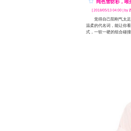
纯色雪纺衫，唯
[ 2018/05/13 04:00 | b
觉得自己阳刚气太足，
温柔的代名词，能让你看
式，一软一硬的组合碰撞