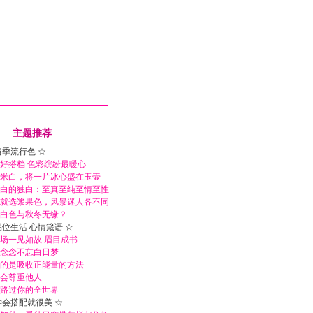
主题推荐
当季流行色 ☆
好搭档 色彩缤纷最暖心
米白，将一片冰心盛在玉壶
白的独白：至真至纯至情至性
就选浆果色，风景迷人各不同
白色与秋冬无缘？
品位生活 心情箴语 ☆
场一见如故 眉目成书
念念不忘白日梦
的是吸收正能量的方法
会尊重他人
路过你的全世界
学会搭配就很美 ☆