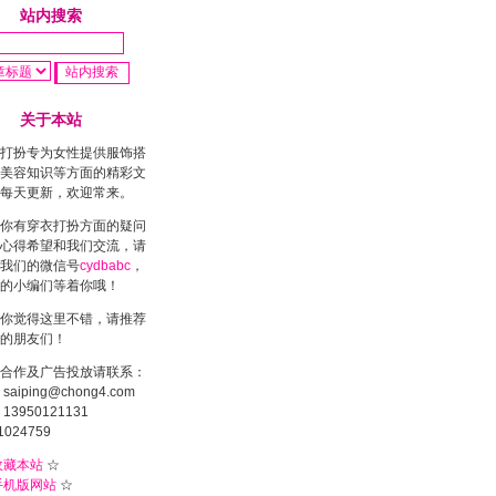
站内搜索
关于本站
打扮专为女性提供服饰搭
美容知识等方面的精彩文
每天更新，欢迎常来。
你有穿衣打扮方面的疑问
心得希望和我们交流，请
我们的微信号
cydbabc
，
的小编们等着你哦！
你觉得这里不错，请推荐
的朋友们！
合作及广告投放请联系：
saiping@chong4.com
13950121131
1024759
收藏本站
☆
手机版网站
☆