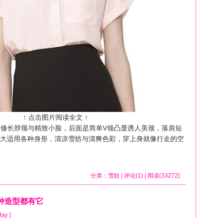
↑ 点击图片阅读全文 ↑
修长脖颈与精致小脸，后面是简单V领凸显诱人美颈，落肩短
大适用各种身形，清凉雪纺与清爽色彩，穿上身就像行走的空
分类：
雪纺
| 评论(1) | 阅读(33272)
种造型都有它
May ]