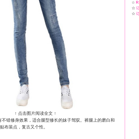
☆
R
☆
☆
↑ 点击图片阅读全文 ↑
有不错修身效果，适合腿型修长的妹子驾驭。裤腿上的磨白和
贴布装点，复古又个性。