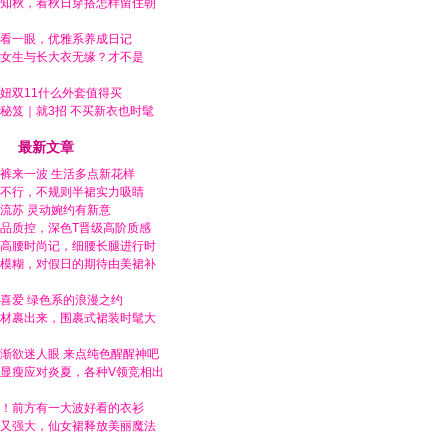
知秋，看秋日穿搭怎样留住朝
看一眼，优雅系养成日记
女生与长大衣无缘？才不是
妞双11什么外套值得买
秘笈｜就3招 不买新衣也时髦
最新文章
裤来一波 生活多点新花样
不行，不规则半裙实力吸睛
流苏 灵动婉约有新意
品质控，深色T晋级高阶质感
高腰时尚记，细腰长腿进行时
模糊，对假日的期待由美裙补
喜爱 绿色系的浪漫之约
材裹出来，围裹式裙装时髦大
渐欲迷人眼 来点纯色醒醒神吧
显瘦应对炎夏，各种V领竞相出
！前方有一大波好看的衣衫
又强大，仙女裙释放美丽魔法