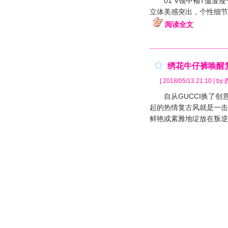
01 V领中袖T恤显瘦
立体美感突出，个性细节
阅读全文
绣花牛仔裤唤醒
[ 2018/05/13 21:10 | b
自从GUCCI换了创意
起的热情复古风就是一击
鲜艳或素雅地绽放在叛逆