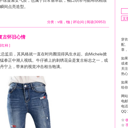
干练显淑女气质，也属于日常基本款，袖口织带与贴布绣精致
瞬间点亮造型。
分类：
v领
，
t恤
| 评论(4) | 阅读(30953)
复古怀旧心情
穿衣
配、
y 西红柿 ]
章，
总监后，其风格就一直在时尚圈混得风生水起。由Michele掀
如果
猛拳正中潮人视线。牛仔裤上的刺绣花朵是复古标志之一，或
或者
丹宁上，带来的视觉冲击相当饱满。
关注
热心
如果
给你
网站
电邮 
电话 
QQ 
☆
☆