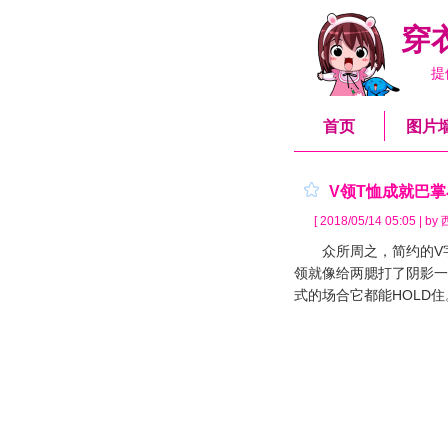
穿
提
首页
图片
V领T恤成就巴
[ 2018/05/14 05:05 | b
众所周之，简约的V字
领就像给两腮打了阴影一
式的场合它都能HOLD住