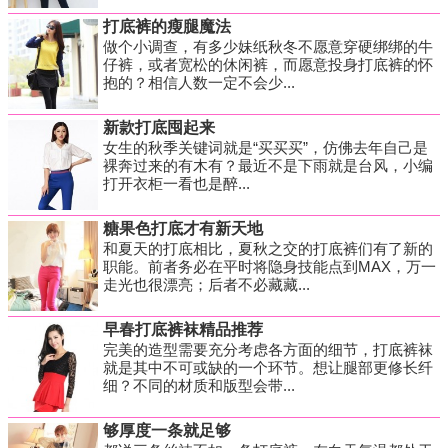
打底裤的瘦腿魔法
做个小调查，有多少妹纸秋冬不愿意穿硬绑绑的牛
仔裤，或者宽松的休闲裤，而愿意投身打底裤的怀
抱的？相信人数一定不会少...
新款打底囤起来
女生的秋季关键词就是“买买买”，仿佛去年自己是
裸奔过来的有木有？最近不是下雨就是台风，小编
打开衣柜一看也是醉...
糖果色打底才有新天地
和夏天的打底相比，夏秋之交的打底裤们有了新的
职能。前者务必在平时将隐身技能点到MAX，万一
走光也很漂亮；后者不必藏藏...
早春打底裤袜精品推荐
完美的造型需要充分考虑各方面的细节，打底裤袜
就是其中不可或缺的一个环节。想让腿部更修长纤
细？不同的材质和版型会带...
够厚度一条就足够