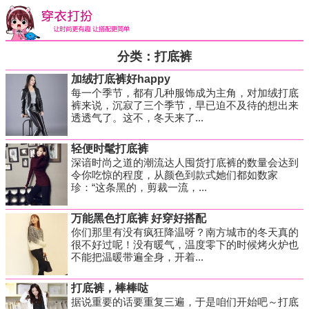
分类：打底裤
加绒打底裤好happy
每一个季节，都有几种服饰成为主角，对加绒打底
裤来说，沉寂了三个季节，早已迫不及待的想出来
透透气了。这不，冬天来了...
轻便时髦打底裤
深谙时尚之道的潮流达人囤货打底裤的数量会达到
令你吃惊的程度，从颜色到款式她们都如数家
珍：“这条黑的，剪裁一流，...
万能黑色打底裤 好穿好搭配
你们那里有没有疯狂降温呀？南方城市的冬天真的
很不好过呢！没有暖气，温度零下的时候烤火炉也
不能把温暖带遍全身，开着...
打底裤，棒棒哒
据说重要的话要重复三遍，于是咱们开始吧～打底