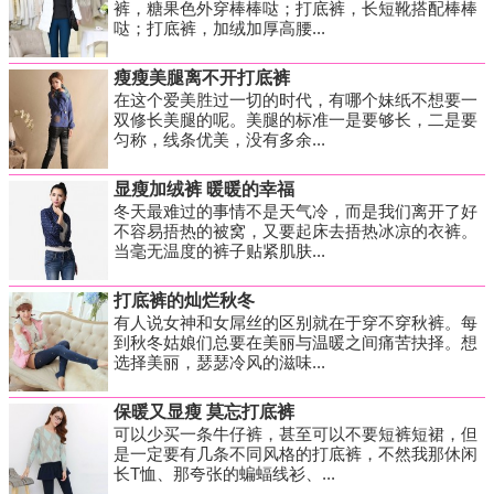
裤，糖果色外穿棒棒哒；打底裤，长短靴搭配棒棒
哒；打底裤，加绒加厚高腰...
瘦瘦美腿离不开打底裤
在这个爱美胜过一切的时代，有哪个妹纸不想要一
双修长美腿的呢。美腿的标准一是要够长，二是要
匀称，线条优美，没有多余...
显瘦加绒裤 暖暖的幸福
冬天最难过的事情不是天气冷，而是我们离开了好
不容易捂热的被窝，又要起床去捂热冰凉的衣裤。
当毫无温度的裤子贴紧肌肤...
打底裤的灿烂秋冬
有人说女神和女屌丝的区别就在于穿不穿秋裤。每
到秋冬姑娘们总要在美丽与温暖之间痛苦抉择。想
选择美丽，瑟瑟冷风的滋味...
保暖又显瘦 莫忘打底裤
可以少买一条牛仔裤，甚至可以不要短裤短裙，但
是一定要有几条不同风格的打底裤，不然我那休闲
长T恤、那夸张的蝙蝠线衫、...