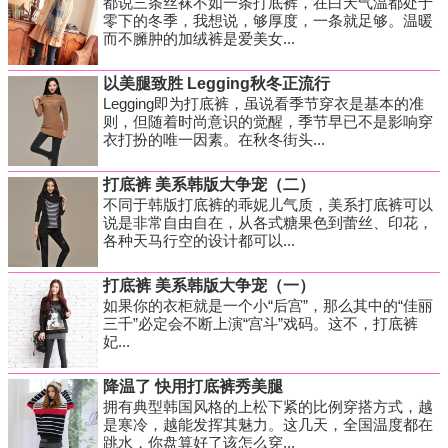
都说三条丝袜不如一条打底裤，在白天气温都处于
零下的冬季，我想说，够厚度，一条就足够。温暖
而不臃肿的加绒裤是爱美女...
以美腿致胜 Legging秋冬正流行
Legging即为打底裤，虽说看季节穿衣是基本的准
则，但随着时尚意识的觉醒，季节早已不是影响穿
衣打扮的唯一因素。在秋冬街头...
打底裤 美系韩版大争宠（二）
不同于韩版打底裤的乖妮儿气质，美系打底裤可以
说是非常自由自在，从各式糖果色到蕾丝、印花，
各种天马行空的设计都可以...
打底裤 美系韩版大争宠（一）
如果你的衣柜就是一个小“后宫”，那么其中的“佳丽
三千”必定会不断上演“宫斗”戏码。这不，打底裤
妃...
降温了 快用打底裤秀美腿
拥有典型韩国风格的上松下紧的比例穿搭方式，越
是寒冷，越能发挥其魅力。这几天，全国温度都在
跳水，你盘算好了该怎么穿...