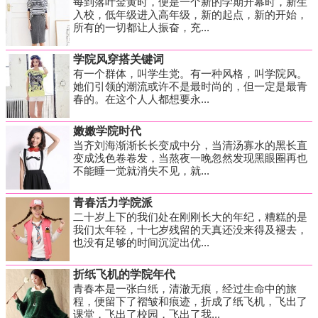
每到落叶金黄时，便是一个新的学期开幕时，新生
入校，低年级进入高年级，新的起点，新的开始，
所有的一切都让人振奋，充...
学院风穿搭关键词
有一个群体，叫学生党。有一种风格，叫学院风。
她们引领的潮流或许不是最时尚的，但一定是最青
春的。在这个人人都想要永...
嫩嫩学院时代
当齐刘海渐渐长长变成中分，当清汤寡水的黑长直
变成浅色卷卷发，当熬夜一晚忽然发现黑眼圈再也
不能睡一觉就消失不见，就...
青春活力学院派
二十岁上下的我们处在刚刚长大的年纪，糟糕的是
我们太年轻，十七岁残留的天真还没来得及褪去，
也没有足够的时间沉淀出优...
折纸飞机的学院年代
青春本是一张白纸，清澈无痕，经过生命中的旅
程，便留下了褶皱和痕迹，折成了纸飞机，飞出了
课堂，飞出了校园，飞出了我...