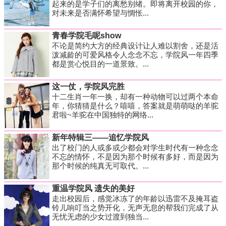
起来的是学子们的离愁别绪。即将离开校园的你，
对未来是否满怀希望与惆怅...
青春学院毛呢show
不论是简约大方的经典设计让人难以割舍，还是活
泼减龄的可爱风格令人念念不忘，学院风一年四季
都是赏心悦目的一道景致。...
这一仗，学院风完胜
十二生肖一年一换，却有一种动物可以过两个本命
年，你猜猜是什么？嘻嘻，答案就是萌萌哒的羊驼
君啦~羊驼在中国独特的网络...
新年特辑三——追忆学院风
出了校门的人或多或少都会对学生时代有一种念念
不忘的情怀，不是因为那个时候有多好，而是因为
那个时候的纯真无可取代。...
重温学院风 遗失的美好
走出校园后，感觉冰冻了的年龄以迅雷不及掩耳盗
铃儿响叮当之势开化，无声无息的帮我们完成了从
无忧无虑的少女过渡到独当...