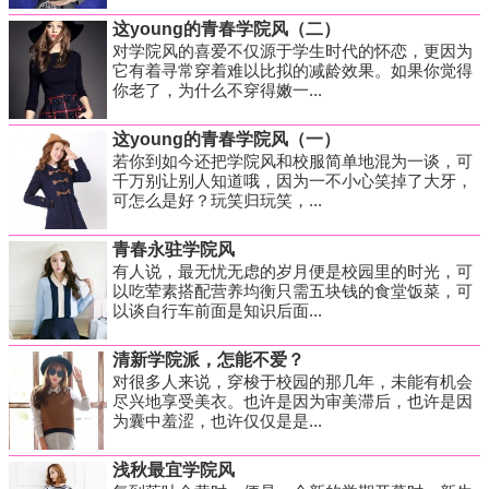
这young的青春学院风（二）
对学院风的喜爱不仅源于学生时代的怀恋，更因为
它有着寻常穿着难以比拟的减龄效果。如果你觉得
你老了，为什么不穿得嫩一...
这young的青春学院风（一）
若你到如今还把学院风和校服简单地混为一谈，可
千万别让别人知道哦，因为一不小心笑掉了大牙，
可怎么是好？玩笑归玩笑，...
青春永驻学院风
有人说，最无忧无虑的岁月便是校园里的时光，可
以吃荤素搭配营养均衡只需五块钱的食堂饭菜，可
以谈自行车前面是知识后面...
清新学院派，怎能不爱？
对很多人来说，穿梭于校园的那几年，未能有机会
尽兴地享受美衣。也许是因为审美滞后，也许是因
为囊中羞涩，也许仅仅是是...
浅秋最宜学院风