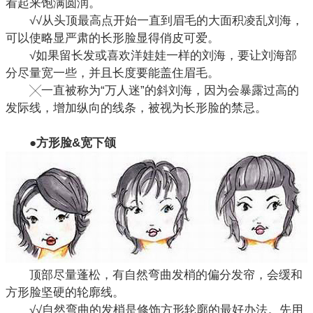
看起来饱满圆润。
√√从头顶最高点开始一直到眉毛的大面积凌乱刘海，
可以使略显严肃的长形脸显得俏皮可爱。
√如果留长发或喜欢洋娃娃一样的刘海，要让刘海部
分尽量宽一些，并且长度要能盖住眉毛。
╳一直被称为“万人迷”的斜刘海，因为会暴露过高的
发际线，增加纵向的线条，被视为长形脸的禁忌。
●方形脸&宽下颌
顶部尽量蓬松，有自然弯曲发梢的偏分发帘，会缓和
方形脸坚硬的轮廓线。
√√自然弯曲的发梢是修饰方形轮廓的最好办法。先用