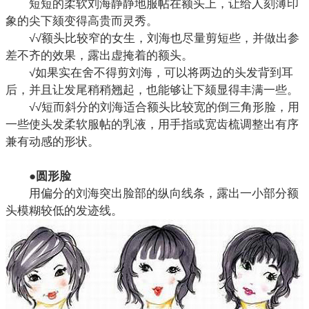
短短的柔软刘海静静地服帖在额头上，让给人刻薄印
象的尖下颏变得高贵而灵秀。
√√额头比较窄的女生，刘海也尽量剪短些，并做出参
差不齐的效果，露出虚掩着的额头。
√如果实在舍不得剪刘海，可以将两边的头发背到耳
后，并且让发尾稍稍翘起，也能够让下颏显得丰满一些。
√√短而斜分的刘海适合额头比较宽的倒三角形脸，用
一些使头发柔软服帖的乳液，用手指或宽齿梳调整出有序
兼有动感的形状。
●圆形脸
用偏分的刘海突出脸部的纵向线条，露出一小部分额
头模糊较低的发迹线。