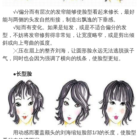
√√偏分而有层次的发帘能够使脸型看起来修长，最好
能与两侧的头发自然衔接，制造出飘逸的下垂感。
√短而有变化。如果是短发，或是不适合偏分的发
型，不妨将发帘修剪得非常短，让宽度略窄，或是剪出倾
斜或向上弯曲的弧度。
╳压在眉上的整齐刘海，让圆形脸永远无法逃脱孩子
气，同时也会因为强调了横向的线条，使脸型更短。
●长型脸
用动感而覆盖额头的刘海缩短脸部1/3的长度，使脸型