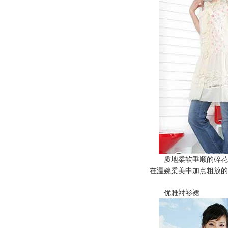
质地柔软垂顺的碎花图
在温婉柔美中加点粗放的
优雅衬衫裙