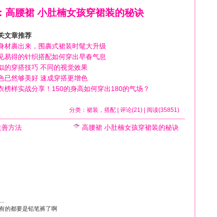
：高腰裙 小肚楠女孩穿裙装的秘诀
关文章推荐
身材裹出来，围裹式裙装时髦大升级
见易得的针织搭配如何穿出早春气息
似的穿搭技巧 不同的视觉效果
色已然够美好 速成穿搭更增色
衣榜样实战分享！150的身高如何穿出180的气场？
分类：
裙装
，
搭配
| 评论(21) | 阅读(35851)
改善方法
高腰裙 小肚楠女孩穿裙装的秘诀
.
有的都要是铅笔裤了啊