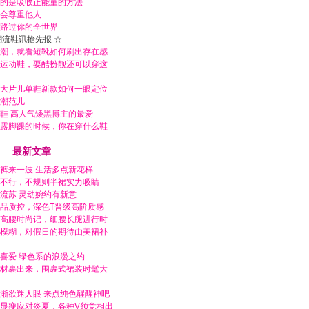
的是吸收正能量的方法
会尊重他人
路过你的全世界
潮流鞋讯抢先报 ☆
潮，就看短靴如何刷出存在感
运动鞋，耍酷扮靓还可以穿这
大片儿单鞋新款如何一眼定位
潮范儿
鞋 高人气矮黑博主的最爱
露脚踝的时候，你在穿什么鞋
最新文章
裤来一波 生活多点新花样
不行，不规则半裙实力吸睛
流苏 灵动婉约有新意
品质控，深色T晋级高阶质感
高腰时尚记，细腰长腿进行时
模糊，对假日的期待由美裙补
喜爱 绿色系的浪漫之约
材裹出来，围裹式裙装时髦大
渐欲迷人眼 来点纯色醒醒神吧
显瘦应对炎夏，各种V领竞相出