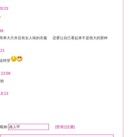
20:23
39
简单大方并且有女人味的衣服 还要让自己看起来不是很大的那种
:21
这样穿
 13:08
打扮
18:13
昵称
[登录]
[注册]