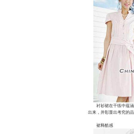
衬衫裙在干练中蕴涵着
出来，并彰显出考究的品
裙释酷感