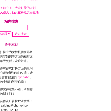
！前方有一大波好看的衣衫
又强大，仙女裙释放美丽魔法
站内搜索
关于本站
打扮专为女性提供服饰搭
美容知识等方面的精彩文
每天更新，欢迎常来。
你有穿衣打扮方面的疑问
心得希望和我们交流，请
我们的微信号
cydbabc
，
的小编们等着你哦！
你觉得这里不错，请推荐
的朋友们！
合作及广告投放请联系：
saiping@chong4.com
13950121131