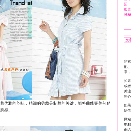
招
报告
神秘
穿衣
配、
章，
如果
或者
关注
热心
优雅的韵味，精细的剪裁是制胜的关键，能将曲线完美勾勒
如果
质感。
给你
网站
电邮 
电话 