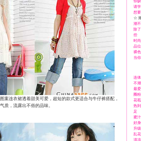
你缺
请学
想要
☆ 
潮不
除了
些
时尚
品位
裸色
当你
连体
不潮
最爱
圈粉
案连衣裙透着甜美可爱，超短的款式更适合与牛仔裤搭配，
花苞
气质，流露出不俗的品味。
热到
足
蜜汁
好身
升级
乱花
清凉