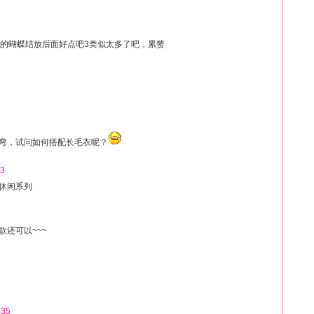
色的蝴蝶结放后面好点吧3类似太多了吧，累赘
弯，试问如何搭配长毛衣呢？
53
休闲系列
还可以~~~
:35