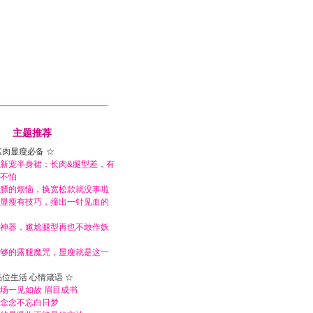
主题推荐
遮肉显瘦必备 ☆
新宠半身裙：长肉&腿型差，有
不怕
膘的烦恼，换宽松款就没事啦
显瘦有技巧，撞出一针见血的
神器，尴尬腿型再也不敢作妖
够的露腿魔咒，显瘦就是这一
品位生活 心情箴语 ☆
场一见如故 眉目成书
念念不忘白日梦