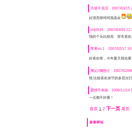
天使不流泪
2007/03/15 
好漂亮呀呵呵我喜欢
zhj0525
2007/03/05 12:
我的个头比校高 穿衣喜欢
苹果no.1
2007/02/17 10
好喜欢呀，今年夏天我也要
專訫獨戀さ
2007/02/08
我 比较喜欢保守的多层次
爱情不倒翁
2006/11/14 
一点都不好看！
下一页
首页
1
2
尾页
发表评论