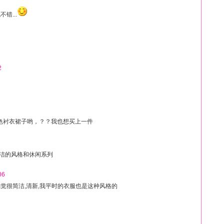
错...
2
色衬衣裙子哟，？？我也想买上一件
洁的风格和休闲系列
06
觉很简洁,清新,我平时的衣服也是这种风格的