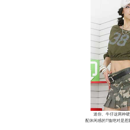
迷你、牛仔这两种硬朗
配休闲感的T恤绝对是惹