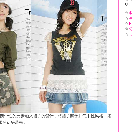
QQ 
☆
☆
☆
R
☆
☆
中性的元素融入裙子的设计，将裙子赋予帅气中性风格，搭
眼的街头装扮。