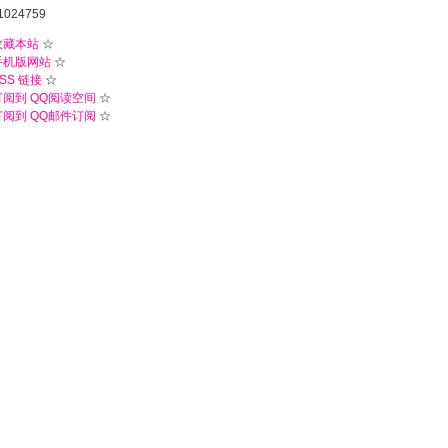
1024759
收藏本站
☆
手机版网站
☆
SS 链接
☆
订阅到 QQ阅读空间
☆
订阅到 QQ邮件订阅
☆