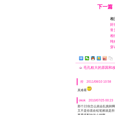
下一篇
相
好
常
相
纯
穿
毛孔粗大的原因和
控
2011/08/10 10:58
真难看
okok
2010/07/25 00:23
那个22你怎么就会乱挑刺啊..
又不是你喜欢铅笔裤就是所