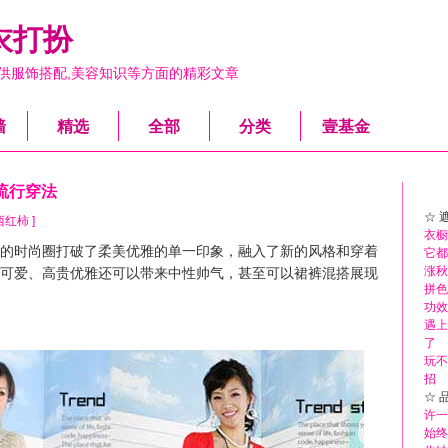
衣打扮
供服饰搭配,美容知识等方面的精彩文章
墙
精选
全部
分类
壹基金
流行穿法
☆ 
y 西红柿 ]
衣橱
时尚圈打破了柔美优雅的单一印象，融入了新的风格和穿着
它都
涨秋
可爱、高贵优雅还可以带来中性帅气，甚至可以裙裤混搭展现
拼色
功效
遇上
了
玩不
招
☆ 
许一
始终