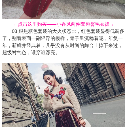
→ 点击这里购买——小香风两件套包臀毛衣裙 ←
03 跟焦糖色套装的大火状态比，红色套装显得低调多
了，别看表面一副轻浮的模样，骨子里沉稳着呢，年复一
年，新鲜并经典着，几乎没有从时尚的舞台上掉下来过，
超级衬气色，谁穿谁漂亮。