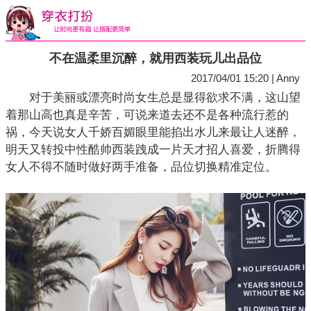
不在温柔里沉醉，就用西装玩儿出品位
2017/04/01 15:20 | Anny
对于美丽或漂亮时尚女生总是显得欲求不满，这山望
着那山高也真是辛苦，可说来道去还不是各种流行惹的
祸，今天说女人千娇百媚眼里能掐出水儿来最让人迷醉，
明天又转投中性酷帅西装跩成一片天才招人喜爱，折腾得
女人不得不随时做好两手准备，品位切换精准定位。