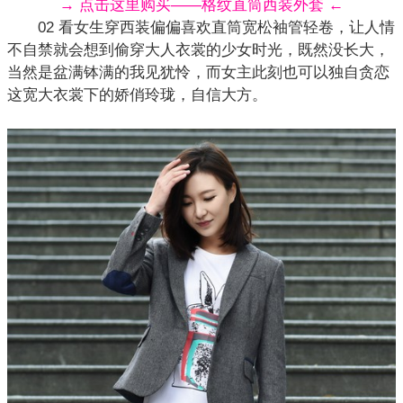
→ 点击这里购买——格纹直筒西装外套 ←
02 看女生穿
西装
偏偏喜欢直筒宽松袖管轻卷，让人情
不自禁就会想到偷穿大人衣裳的少女时光，既然没长大，
当然是盆满钵满的我见犹怜，而女主此刻也可以独自贪恋
这宽大衣裳下的娇俏玲珑，自信大方。