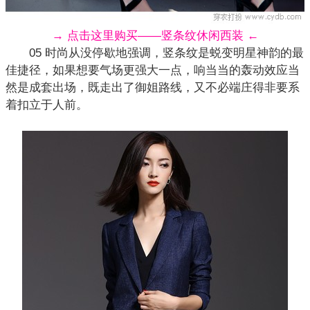
→ 点击这里购买——竖条纹休闲西装 ←
05 时尚从没停歇地强调，竖条纹是蜕变明星神韵的最
佳捷径，如果想要气场更强大一点，响当当的轰动效应当
然是成套出场，既走出了御姐路线，又不必端庄得非要系
着扣立于人前。