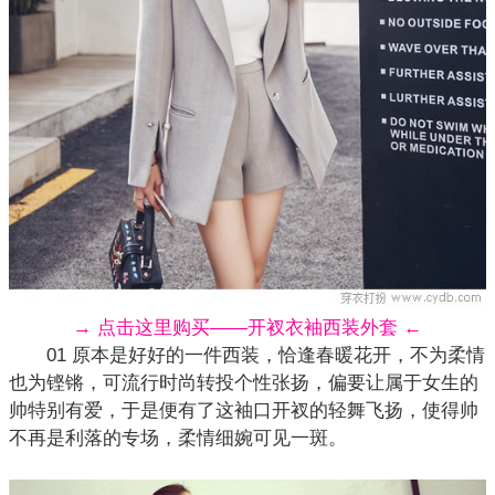
→ 点击这里购买——开衩衣袖西装外套 ←
01 原本是好好的一件西装，恰逢春暖花开，不为柔情
也为铿锵，可流行时尚转投个性张扬，偏要让属于女生的
帅特别有爱，于是便有了这袖口开衩的轻舞飞扬，使得帅
不再是利落的专场，柔情细婉可见一斑。