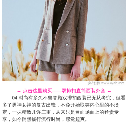
→ 点击这里购买——双排扣直筒西装外套 ←
04 时尚有多久不曾眷顾双排扣西装已无从考究，但看
多了男神女神的复古出镜，不免开始取笑内心里的不淡
定，一抹精致几许庄重，从来只是台面场面上的矜贵专
享，如今悄然畅行流行时尚，感觉超爽。