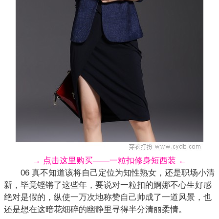
→ 点击这里购买——一粒扣修身短西装 ←
06 真不知道该将自己定位为知性熟女，还是职场小清
新，毕竟铿锵了这些年，要说对一粒扣的婀娜不心生好感
绝对是假的，纵使一万次地称赞自己帅成了一道风景，也
还是想在这暗花细碎的幽静里寻得半分清丽柔情。