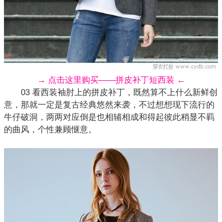
→ 点击这里购买——拼皮补丁短西装 ←
03 看西装袖肘上的拼皮补丁，既然算不上什么新鲜创
意，那就一定是
复古
经典悠然来袭，不过想想现下流行的
牛仔破洞，两两对应倒是也相辅相成和得起彼此稍显不羁
的曲风，个性兼顾惬意。