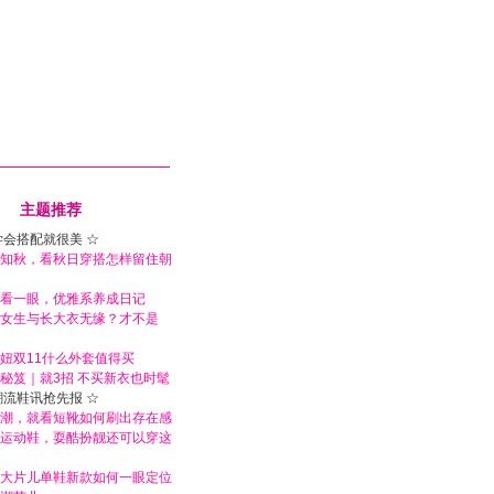
主题推荐
学会搭配就很美 ☆
知秋，看秋日穿搭怎样留住朝
看一眼，优雅系养成日记
女生与长大衣无缘？才不是
妞双11什么外套值得买
秘笈｜就3招 不买新衣也时髦
潮流鞋讯抢先报 ☆
潮，就看短靴如何刷出存在感
运动鞋，耍酷扮靓还可以穿这
大片儿单鞋新款如何一眼定位