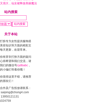
又强大，仙女裙释放美丽魔法
站内搜索
关于本站
打扮专为女性提供服饰搭
美容知识等方面的精彩文
每天更新，欢迎常来。
你有穿衣打扮方面的疑问
心得希望和我们交流，请
我们的微信号
cydbabc
，
的小编们等着你哦！
你觉得这里不错，请推荐
的朋友们！
合作及广告投放请联系：
saiping@chong4.com
13950121131
1024759