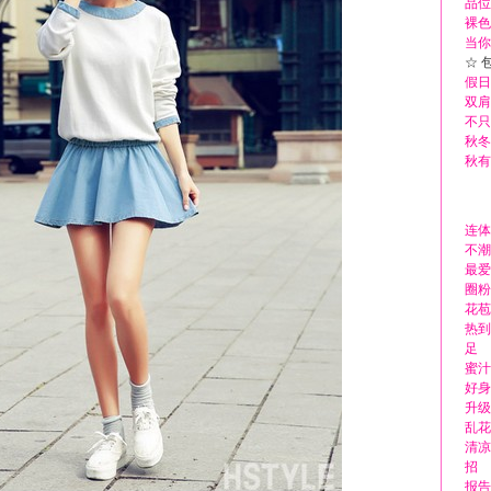
品位
裸色
当你
☆ 
假日
双肩
不只
秋冬
秋有
连体
不潮
最爱
圈粉
花苞
热到
足
蜜汁
好身
升级
乱花
清凉
招
报告