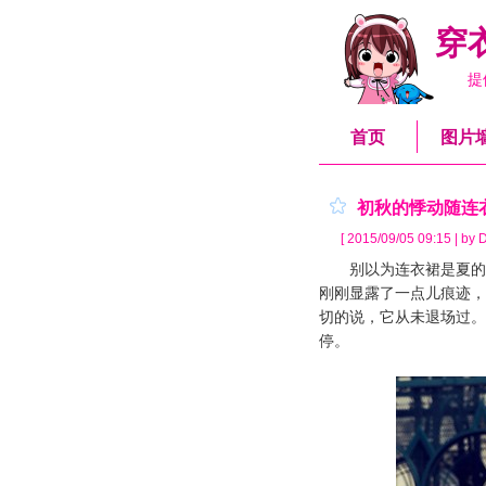
穿
提
首页
图片
初秋的悸动随连
[ 2015/09/05 09:15 | by D
别以为连衣裙是夏的专
刚刚显露了一点儿痕迹，
切的说，它从未退场过。
停。