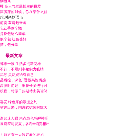
潮范儿
鞋 高人气矮黑博主的最爱
露脚踝的时候，你在穿什么鞋
包包时尚物语 ☆
前奏 双肩包来凑
包让手偷个懒
是换包这么简单
换个包 红色甚好
梦，包分享
最新文章
裤来一波 生活多点新花样
不行，不规则半裙实力吸睛
流苏 灵动婉约有新意
品质控，深色T晋级高阶质感
高腰时尚记，细腰长腿进行时
模糊，对假日的期待由美裙补
喜爱 绿色系的浪漫之约
材裹出来，围裹式裙装时髦大
渐欲迷人眼 来点纯色醒醒神吧
显瘦应对炎夏，各种V领竞相出
！前方有一大波好看的衣衫