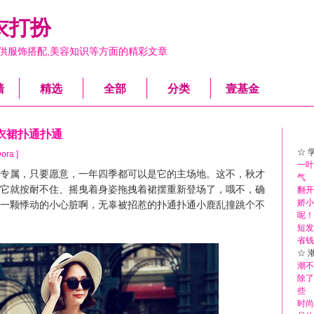
衣打扮
供服饰搭配,美容知识等方面的精彩文章
墙
精选
全部
分类
壹基金
衣裙扑通扑通
☆ 
ora ]
一叶
属，只要愿意，一年四季都可以是它的主场地。这不，秋才
气
它就按耐不住、摇曳着身姿拖拽着裙摆重新登场了，哦不，确
翻开
娇小
一颗悸动的小心脏啊，无辜被招惹的扑通扑通小鹿乱撞跳个不
呢！
短发
省钱
☆ 
潮不
除了
些
时尚