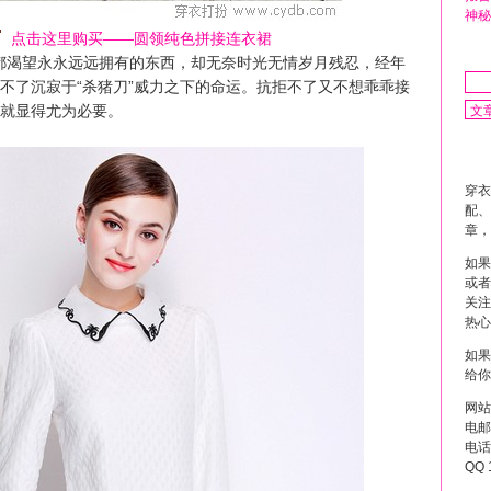
神秘
点击这里购买——圆领纯色拼接连衣裙
都渴望永永远远拥有的东西，却无奈时光无情岁月残忍，经年
不了沉寂于“杀猪刀”威力之下的命运。抗拒不了又不想乖乖接
就显得尤为必要。
穿衣
配、
章，
如果
或者
关注
热心
如果
给你
网站
电邮 
电话 
QQ 