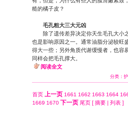
有，但是，为什么有些人的脸滑嫩紧致
糙的橘子皮？
毛孔粗大三大元凶
除了遗传差异决定你天生毛孔大小之
也是影响原因之一。通常油脂分泌较旺
得大一些；另外角质代谢缓慢者，也容
同样会把毛孔撑大。
阅读全文
分类：
上一页
首页
1661
1662
1663
1664
16
下一页
1669
1670
尾页
[
摘要
|
列表
]