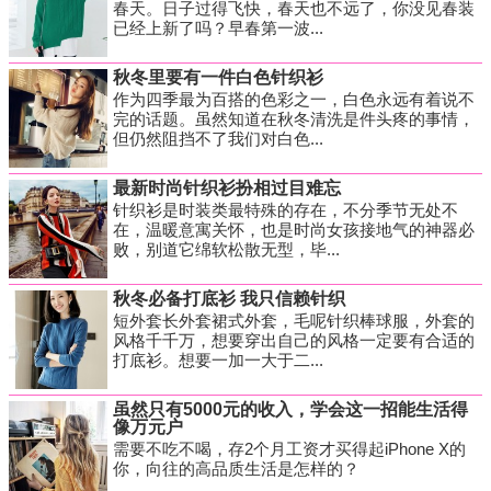
春天。日子过得飞快，春天也不远了，你没见春装
已经上新了吗？早春第一波...
秋冬里要有一件白色针织衫
作为四季最为百搭的色彩之一，白色永远有着说不
完的话题。虽然知道在秋冬清洗是件头疼的事情，
但仍然阻挡不了我们对白色...
最新时尚针织衫扮相过目难忘
针织衫是时装类最特殊的存在，不分季节无处不
在，温暖意寓关怀，也是时尚女孩接地气的神器必
败，别道它绵软松散无型，毕...
秋冬必备打底衫 我只信赖针织
短外套长外套裙式外套，毛呢针织棒球服，外套的
风格千千万，想要穿出自己的风格一定要有合适的
打底衫。想要一加一大于二...
虽然只有5000元的收入，学会这一招能生活得
像万元户
需要不吃不喝，存2个月工资才买得起iPhone X的
你，向往的高品质生活是怎样的？