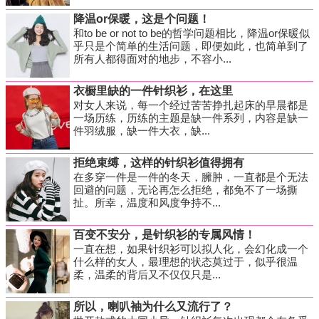
降温or保暖，这是个问题！
和to be or not to be的哲学问题相比，降温or保暖似
乎只是个简单的生活问题，即便如此，也简单到了
所有人都得面对的地步，不容小...
衣橱里缺的一件针织衫，在这里
对女人来说，每一个经过苦苦挣扎起床的早晨都是
一场历练，历练的主题是缺一件系列，内容是缺一
件羽绒服，缺一件大衣，缺...
拒绝束缚，这样的针织衫值得拥有
在多穿一件是一件的冬天，臃肿，一直都是个无法
回避的问题，无论再怎么拒绝，都免不了一场撕
扯。所幸，温度和风度争持不...
百变不安分，是针织衫的专属风情！
一直在想，如果针织衫可以拟人化，会幻化成一个
什么样的女人，最理想的状态莫过于，似乎很温
柔，温柔的背后又不仅仅只是...
所以，喇叭袖为什么又流行了？