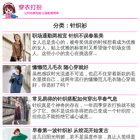
分类：针织衫
职场通勤两相宜 针织不误春装美
女人总是贪心的，被夸奖俏皮的时候想着成为优雅
的女人，贴上优雅的标签时又希望做个职场女强
人。这些小小的贪心在挑选穿...
慵懒范儿毛衣 随心穿就好
虽然感叹时光流逝不可追，也忍不住穿着新款的毛
衣显摆自己，这两年流行的慵懒范儿毛衣随心穿就
好，你选好了吗？
常见易得的针织搭配如何穿出早春气息
针织真是个神奇的存在，一年四季穿衣打扮就不能
少了它。倒不是说你非得把自己变成一个针织控，
但你总不能拒绝它诚心诚意...
早春第一波针织衫 从绞花开始复古
这几日阳光明媚，若不是温度作祟，真让人觉得是