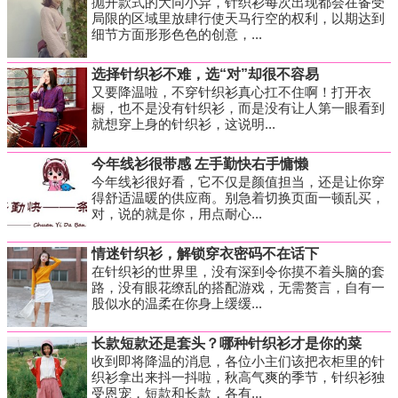
抛开款式的大同小异，针织衫每次出现都会在备受
局限的区域里放肆行使天马行空的权利，以期达到
细节方面形形色色的创意，...
选择针织衫不难，选“对”却很不容易
又要降温啦，不穿针织衫真心扛不住啊！打开衣
橱，也不是没有针织衫，而是没有让人第一眼看到
就想穿上身的针织衫，这说明...
今年线衫很带感 左手勤快右手慵懒
今年线衫很好看，它不仅是颜值担当，还是让你穿
得舒适温暖的供应商。别急着切换页面一顿乱买，
对，说的就是你，用点耐心...
情迷针织衫，解锁穿衣密码不在话下
在针织衫的世界里，没有深到令你摸不着头脑的套
路，没有眼花缭乱的搭配游戏，无需赘言，自有一
股似水的温柔在你身上缓缓...
长款短款还是套头？哪种针织衫才是你的菜
收到即将降温的消息，各位小主们该把衣柜里的针
织衫拿出来抖一抖啦，秋高气爽的季节，针织衫独
受恩宠，短款和长款，各有...