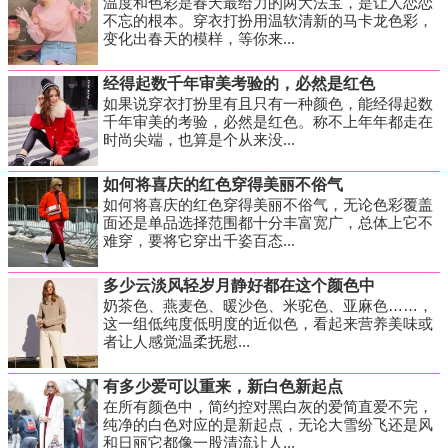
温度和色彩是春天最给力的两大法宝，是让人恋恋
不忘的根本。穿衣打扮用温软清新的马卡龙色彩，
变化出春天的模样，等你来...
经得起数千年审美考验的，必然是红色
如果说穿衣打扮里有且只有一种颜色，能经得起数
千年审美的考验，必然是红色。称不上年年都走在
时尚尖端，也算是个从来没...
如何将喜庆的红色穿得美丽不俗气
如何将喜庆的红色穿得美丽不俗气，无论色彩覆盖
面还是单品选择范围都十分丰富宽广，总体上它不
难穿，要将它穿出千姿百态...
多少云淡风轻岁月静好都在这个颜色中
奶茶色、燕麦色、暖沙色、米驼色、亚麻色……，
这一组低纯度低明度的近似色，看起来营养美味或
者让人感觉温柔抚慰...
有多少爱可以重来，新白色新起点
在所有颜色中，简约控对黑白灰的爱简直爱不完，
纯净的白色对应的是新起点，无论大雪纷飞还是风
和日丽它都像一股清流让人...