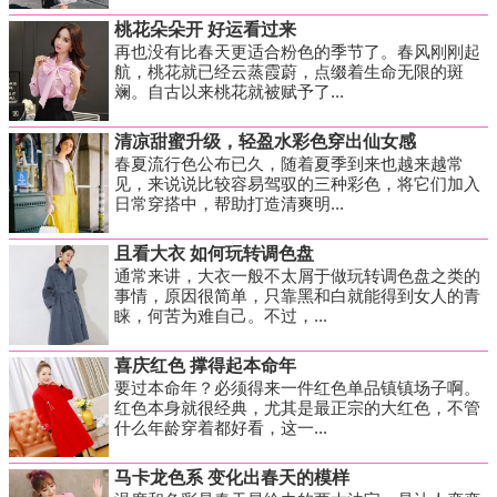
桃花朵朵开 好运看过来
再也没有比春天更适合粉色的季节了。春风刚刚起
航，桃花就已经云蒸霞蔚，点缀着生命无限的斑
斓。自古以来桃花就被赋予了...
清凉甜蜜升级，轻盈水彩色穿出仙女感
春夏流行色公布已久，随着夏季到来也越来越常
见，来说说比较容易驾驭的三种彩色，将它们加入
日常穿搭中，帮助打造清爽明...
且看大衣 如何玩转调色盘
通常来讲，大衣一般不太屑于做玩转调色盘之类的
事情，原因很简单，只靠黑和白就能得到女人的青
睐，何苦为难自己。不过，...
喜庆红色 撑得起本命年
要过本命年？必须得来一件红色单品镇镇场子啊。
红色本身就很经典，尤其是最正宗的大红色，不管
什么年龄穿着都好看，这一...
马卡龙色系 变化出春天的模样