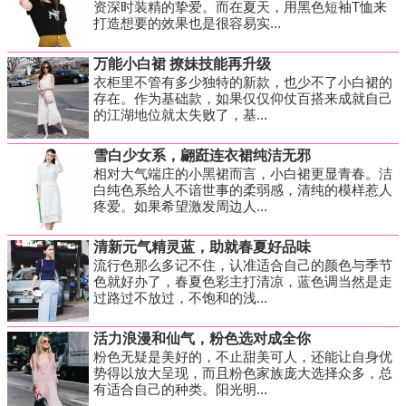
资深时装精的挚爱。而在夏天，用黑色短袖T恤来
打造想要的效果也是很容易实...
万能小白裙 撩妹技能再升级
衣柜里不管有多少独特的新款，也少不了小白裙的
存在。作为基础款，如果仅仅仰仗百搭来成就自己
的江湖地位就太失败了，基...
雪白少女系，翩跹连衣裙纯洁无邪
相对大气端庄的小黑裙而言，小白裙更显青春。洁
白纯色系给人不谙世事的柔弱感，清纯的模样惹人
疼爱。如果希望激发周边人...
清新元气精灵蓝，助就春夏好品味
流行色那么多记不住，认准适合自己的颜色与季节
色就好办了，春夏色彩主打清凉，蓝色调当然是走
过路过不放过，不饱和的浅...
活力浪漫和仙气，粉色选对成全你
粉色无疑是美好的，不止甜美可人，还能让自身优
势得以放大呈现，而且粉色家族庞大选择众多，总
有适合自己的种类。阳光明...