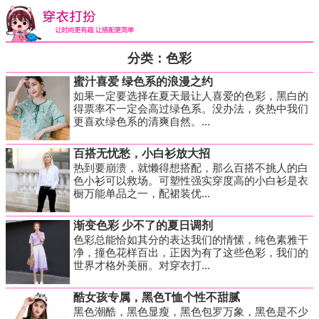
分类：色彩
蜜汁喜爱 绿色系的浪漫之约
如果一定要选择在夏天最让人喜爱的色彩，黑白的
得票率不一定会高过绿色系。没办法，炎热中我们
更喜欢绿色系的清爽自然。...
百搭无忧愁，小白衫放大招
热到要崩溃，就懒得想搭配，那么百搭不挑人的白
色小衫可以救场。可塑性强实穿度高的小白衫是衣
橱万能单品之一，配裙装优...
渐变色彩 少不了的夏日调剂
色彩总能恰如其分的表达我们的情愫，纯色素雅干
净，撞色花样百出，正因为有了这些色彩，我们的
世界才格外美丽。对穿衣打...
酷女孩专属，黑色T恤个性不甜腻
黑色潮酷，黑色显瘦，黑色包罗万象，黑色是不少