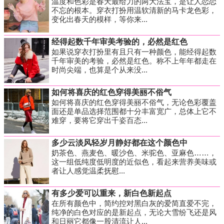
温度和色彩是春天最给力的两大法宝，是让人恋恋
不忘的根本。穿衣打扮用温软清新的马卡龙色彩，
变化出春天的模样，等你来...
经得起数千年审美考验的，必然是红色
如果说穿衣打扮里有且只有一种颜色，能经得起数
千年审美的考验，必然是红色。称不上年年都走在
时尚尖端，也算是个从来没...
如何将喜庆的红色穿得美丽不俗气
如何将喜庆的红色穿得美丽不俗气，无论色彩覆盖
面还是单品选择范围都十分丰富宽广，总体上它不
难穿，要将它穿出千姿百态...
多少云淡风轻岁月静好都在这个颜色中
奶茶色、燕麦色、暖沙色、米驼色、亚麻色……，
这一组低纯度低明度的近似色，看起来营养美味或
者让人感觉温柔抚慰...
有多少爱可以重来，新白色新起点
在所有颜色中，简约控对黑白灰的爱简直爱不完，
纯净的白色对应的是新起点，无论大雪纷飞还是风
和日丽它都像一股清流让人...