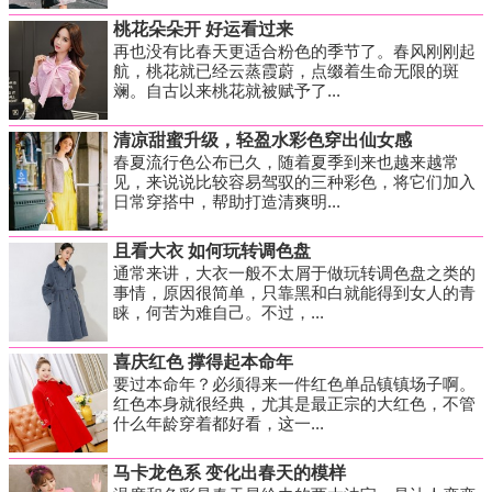
桃花朵朵开 好运看过来
再也没有比春天更适合粉色的季节了。春风刚刚起
航，桃花就已经云蒸霞蔚，点缀着生命无限的斑
斓。自古以来桃花就被赋予了...
清凉甜蜜升级，轻盈水彩色穿出仙女感
春夏流行色公布已久，随着夏季到来也越来越常
见，来说说比较容易驾驭的三种彩色，将它们加入
日常穿搭中，帮助打造清爽明...
且看大衣 如何玩转调色盘
通常来讲，大衣一般不太屑于做玩转调色盘之类的
事情，原因很简单，只靠黑和白就能得到女人的青
睐，何苦为难自己。不过，...
喜庆红色 撑得起本命年
要过本命年？必须得来一件红色单品镇镇场子啊。
红色本身就很经典，尤其是最正宗的大红色，不管
什么年龄穿着都好看，这一...
马卡龙色系 变化出春天的模样