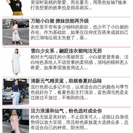
资深时装精的挚爱。而在夏天，用黑色短袖T恤来
打造想要的效果也是很容易实...
万能小白裙 撩妹技能再升级
衣柜里不管有多少独特的新款，也少不了小白裙的
存在。作为基础款，如果仅仅仰仗百搭来成就自己
的江湖地位就太失败了，基...
雪白少女系，翩跹连衣裙纯洁无邪
相对大气端庄的小黑裙而言，小白裙更显青春。洁
白纯色系给人不谙世事的柔弱感，清纯的模样惹人
疼爱。如果希望激发周边人...
清新元气精灵蓝，助就春夏好品味
流行色那么多记不住，认准适合自己的颜色与季节
色就好办了，春夏色彩主打清凉，蓝色调当然是走
过路过不放过，不饱和的浅...
活力浪漫和仙气，粉色选对成全你
粉色无疑是美好的，不止甜美可人，还能让自身优
势得以放大呈现，而且粉色家族庞大选择众多，总
有适合自己的种类。阳光明...