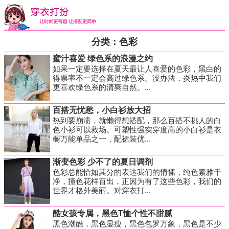
分类：色彩
蜜汁喜爱 绿色系的浪漫之约
如果一定要选择在夏天最让人喜爱的色彩，黑白的
得票率不一定会高过绿色系。没办法，炎热中我们
更喜欢绿色系的清爽自然。...
百搭无忧愁，小白衫放大招
热到要崩溃，就懒得想搭配，那么百搭不挑人的白
色小衫可以救场。可塑性强实穿度高的小白衫是衣
橱万能单品之一，配裙装优...
渐变色彩 少不了的夏日调剂
色彩总能恰如其分的表达我们的情愫，纯色素雅干
净，撞色花样百出，正因为有了这些色彩，我们的
世界才格外美丽。对穿衣打...
酷女孩专属，黑色T恤个性不甜腻
黑色潮酷，黑色显瘦，黑色包罗万象，黑色是不少