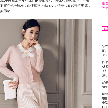
丝绒半身裙是今年很流行的搭配方式，并且有趋势在下一年继
报告
不露不松松垮垮，即使算不上乖乖女，但至少看起来不突兀，
神秘
美形象。
穿衣
配、
章，
如果
或者
关注
热心
如果
给你
网站
电邮 
电话 
QQ 