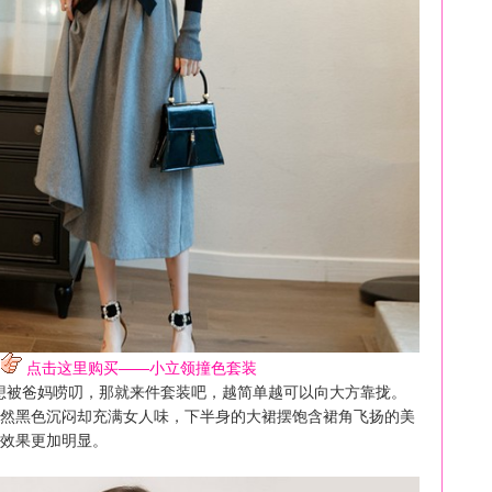
点击这里购买——小立领撞色套装
想被爸妈唠叨，那就来件套装吧，越简单越可以向大方靠拢。
然黑色沉闷却充满女人味，下半身的大裙摆饱含裙角飞扬的美
效果更加明显。