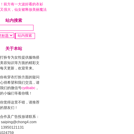
！前方有一大波好看的衣衫
又强大，仙女裙释放美丽魔法
站内搜索
关于本站
打扮专为女性提供服饰搭
美容知识等方面的精彩文
每天更新，欢迎常来。
你有穿衣打扮方面的疑问
心得希望和我们交流，请
我们的微信号
cydbabc
，
的小编们等着你哦！
你觉得这里不错，请推荐
的朋友们！
合作及广告投放请联系：
saiping@chong4.com
13950121131
1024759