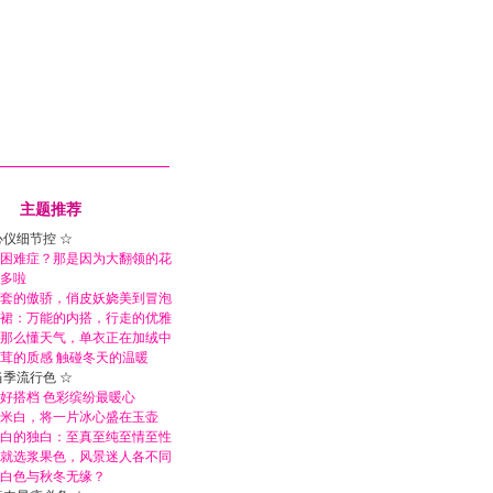
主题推荐
心仪细节控 ☆
困难症？那是因为大翻领的花
多啦
套的傲骄，俏皮妖娆美到冒泡
裙：万能的内搭，行走的优雅
那么懂天气，单衣正在加绒中
茸的质感 触碰冬天的温暖
当季流行色 ☆
好搭档 色彩缤纷最暖心
米白，将一片冰心盛在玉壶
白的独白：至真至纯至情至性
就选浆果色，风景迷人各不同
白色与秋冬无缘？