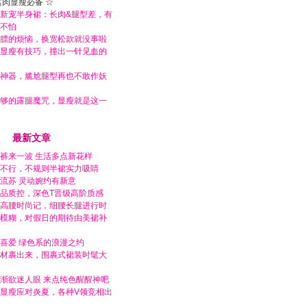
遮肉显瘦必备 ☆
新宠半身裙：长肉&腿型差，有
不怕
膘的烦恼，换宽松款就没事啦
显瘦有技巧，撞出一针见血的
神器，尴尬腿型再也不敢作妖
够的露腿魔咒，显瘦就是这一
最新文章
裤来一波 生活多点新花样
不行，不规则半裙实力吸睛
流苏 灵动婉约有新意
品质控，深色T晋级高阶质感
高腰时尚记，细腰长腿进行时
模糊，对假日的期待由美裙补
喜爱 绿色系的浪漫之约
材裹出来，围裹式裙装时髦大
渐欲迷人眼 来点纯色醒醒神吧
显瘦应对炎夏，各种V领竞相出