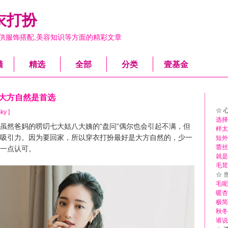
衣打扮
供服饰搭配,美容知识等方面的精彩文章
墙
精选
全部
分类
壹基金
 大方自然是首选
☆ 
ky ]
选择
然爸妈的唠叨七大姑八大姨的“盘问”偶尔也会引起不满，但
样太
吸引力。因为要回家，所以穿衣打扮最好是大方自然的，少一
短外
蕾丝
一点认可。
就是
毛茸
☆ 
毛呢
暖杏
极简
秋冬
谁说