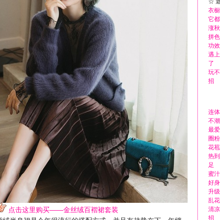
☆ 
衣橱
它都
涨秋
拼色
功效
遇上
了
玩不
招
连体
不潮
最爱
圈粉
花苞
热到
足
蜜汁
好身
升级
乱花
点击这里购买——金丝绒百褶裙套装
清凉
招