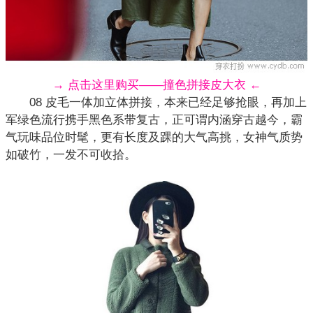
→ 点击这里购买——撞色拼接皮大衣 ←
08 皮毛一体加立体拼接，本来已经足够抢眼，再加上
军绿色流行携手黑色系带
复古
，正可谓内涵穿古越今，霸
气玩味品位时髦，更有长度及踝的大气高挑，女神气质势
如破竹，一发不可收拾。