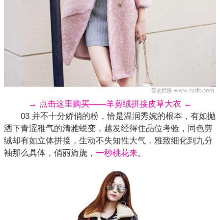
→ 点击这里购买——羊剪绒拼接皮草大衣 ←
03 并不十分娇俏的粉，恰是温润秀婉的根本，有如抛
洒下青涩稚气的清雅蜕变，越发经得住品位考验，同色剪
绒却有如立体拼接，生动不失知性大气，雅致细化到九分
袖那么具体，俏丽旖旎，
一秒桃花来
。