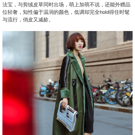
法宝，与剪绒皮草同时出场，萌上加萌不说，还能外赠品
位轻奢，知性偏于温润的颜色，低调却完全hold得住时髦
与流行，俏皮又减龄。