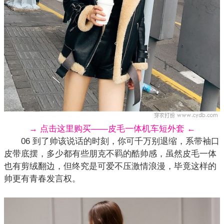
→ 点击这里购买——皮毛一体机车短外套 ←
06 到了帅该说话的时刻，你可千万别退缩，系带袖口
皮带底摆，多少都有些朋克不羁的酷帅感，虽然皮毛一体
也有剪绒翻边，但终究是可爱不压激情浪漫，毕竟这样的
帅更有青春发言权。