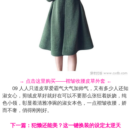
→ 点击这里购买——褶皱收腰皮草外套 ←
09 人人只道皮草爱霸气大气加帅气，又有多少人还知
淑女心，剪绒皮草好就好在可以不要那么张狂着妖娆，纯
色小领，彰显着清雅净琬的淑女本色，一点褶皱收腰，娇
而不奢，俏得刚刚好。
下一篇：犯懒还能美？这一键换装的设定太逆天