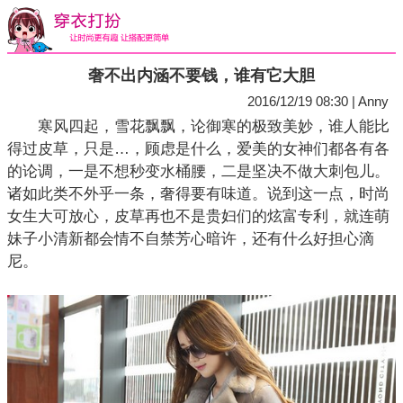
奢不出内涵不要钱，谁有它大胆
2016/12/19 08:30 | Anny
寒风四起，雪花飘飘，论御寒的极致美妙，谁人能比
得过皮草，只是…，顾虑是什么，爱美的女神们都各有各
的论调，一是不想秒变水桶腰，二是坚决不做大刺包儿。
诸如此类不外乎一条，奢得要有味道。说到这一点，时尚
女生大可放心，皮草再也不是贵妇们的炫富专利，就连萌
妹子小清新都会情不自禁芳心暗许，还有什么好担心滴
尼。