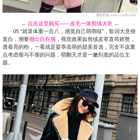
→ 点击这里购买——皮毛一体剪绒大衣 ←
05 “就算体重一百八，感觉自己萌萌哒”，歌词大意很
直白，潮要
潮出自在感
，视觉效果如剪绒皮草直筒娇憨，
透着亮的粉，一看就是耍乖卖萌的甜美首选，完全不该重
点考虑瘦与不瘦的问题，萌翻天才是一嫩到底的品位主
题。