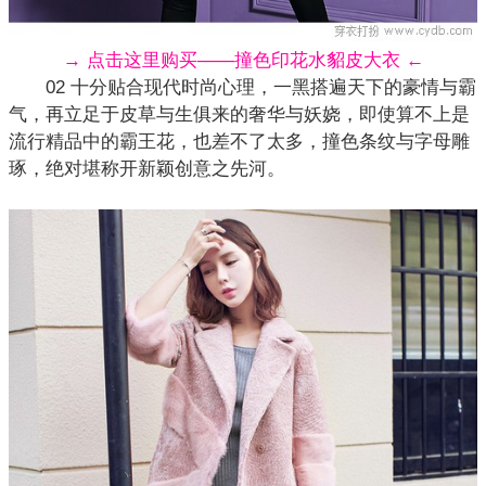
→ 点击这里购买——撞色印花水貂皮大衣 ←
02 十分贴合现代时尚心理，一黑搭遍天下的豪情与霸
气，再立足于
皮草
与生俱来的奢华与妖娆，即使算不上是
流行精品中的霸王花，也差不了太多，撞色条纹与字母雕
琢，绝对堪称开新颖创意之先河。