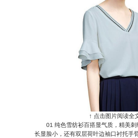
↑ 点击图片阅读全文
01 纯色雪纺衫百搭显气质，精美刺
长显脸小，还有双层荷叶边袖口衬托手