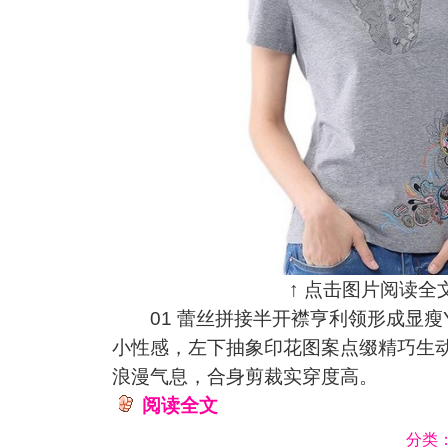
↑ 点击图片阅读全文
01 蕾丝拼接半开襟亨利领形成显瘦
小性感，左下抽象印花图案点缀精巧生
浪漫气息，合身剪裁实穿度高。
阅读全文
分类