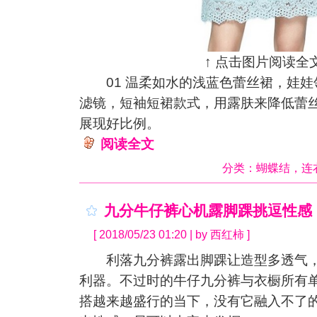
↑ 点击图片阅读全文
01 温柔如水的浅蓝色蕾丝裙，娃娃
滤镜，短袖短裙款式，用露肤来降低蕾
展现好比例。
阅读全文
分类：
蝴蝶结
，
连
九分牛仔裤心机露脚踝挑逗性感
[ 2018/05/23 01:20 | by 西红柿 ]
利落九分裤露出脚踝让造型多透气，
利器。不过时的牛仔九分裤与衣橱所有
搭越来越盛行的当下，没有它融入不了