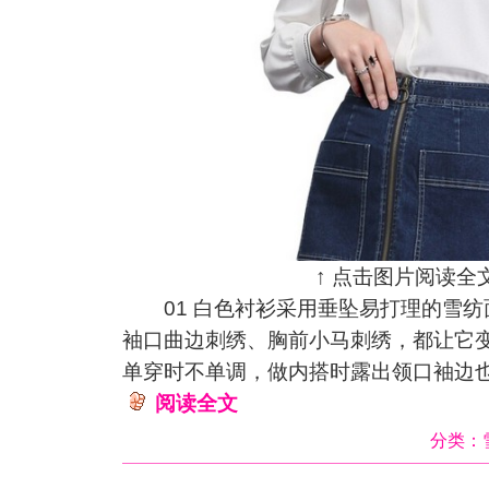
↑ 点击图片阅读全文
01 白色衬衫采用垂坠易打理的雪纺
袖口曲边刺绣、胸前小马刺绣，都让它
单穿时不单调，做内搭时露出领口袖边
阅读全文
分类：