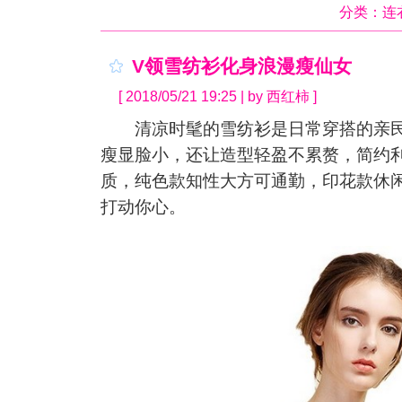
分类：
连
V领雪纺衫化身浪漫瘦仙女
[ 2018/05/21 19:25 | by 西红柿 ]
清凉时髦的雪纺衫是日常穿搭的亲民
瘦显脸小，还让造型轻盈不累赘，简约
质，纯色款知性大方可通勤，印花款休
打动你心。