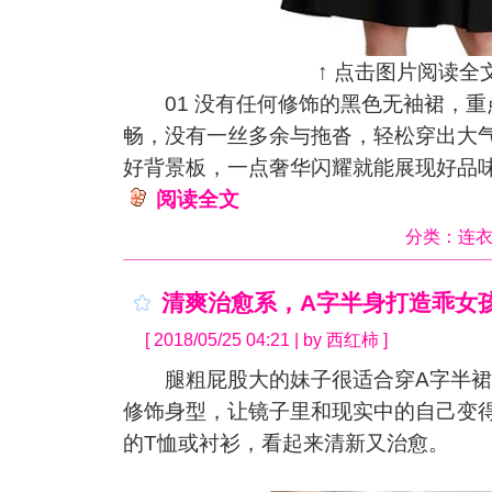
↑ 点击图片阅读全文
01 没有任何修饰的黑色无袖裙，重
畅，没有一丝多余与拖沓，轻松穿出大
好背景板，一点奢华闪耀就能展现好品
阅读全文
分类：
连
清爽治愈系，A字半身打造乖女
[ 2018/05/25 04:21 | by 西红柿 ]
腿粗屁股大的妹子很适合穿A字半裙
修饰身型，让镜子里和现实中的自己变
的T恤或衬衫，看起来清新又治愈。