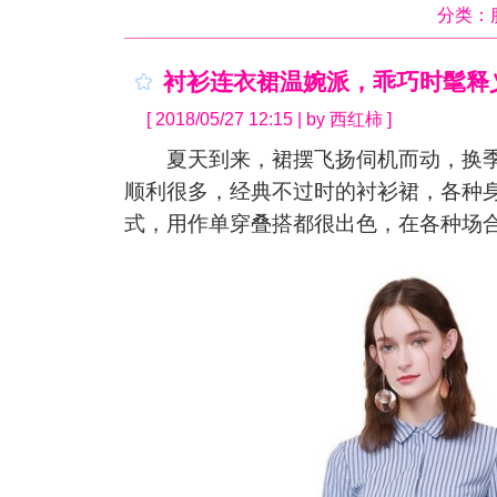
分类：
衬衫连衣裙温婉派，乖巧时髦释
[ 2018/05/27 12:15 | by 西红柿 ]
夏天到来，裙摆飞扬伺机而动，换季
顺利很多，经典不过时的衬衫裙，各种
式，用作单穿叠搭都很出色，在各种场