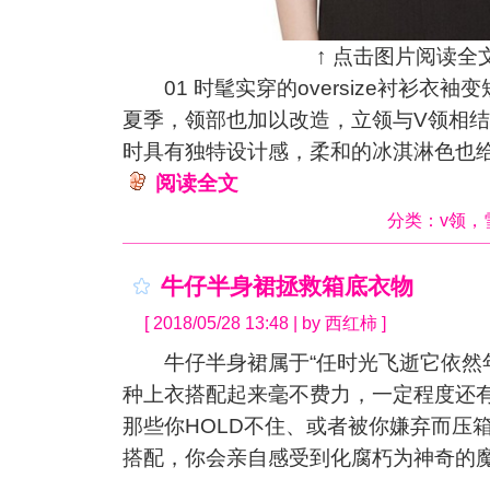
↑ 点击图片阅读全文
01 时髦实穿的oversize衬衫衣袖
夏季，领部也加以改造，立领与V领相
时具有独特设计感，柔和的冰淇淋色也
阅读全文
分类：
v领
，
牛仔半身裙拯救箱底衣物
[ 2018/05/28 13:48 | by 西红柿 ]
牛仔半身裙属于“任时光飞逝它依然年
种上衣搭配起来毫不费力，一定程度还
那些你HOLD不住、或者被你嫌弃而压
搭配，你会亲自感受到化腐朽为神奇的