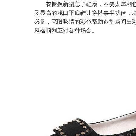
衣橱换新别忘了鞋履，不要太犀利也
又显高的浅口平底鞋让穿搭事半功倍，
必备，亮眼吸睛的彩色帮助造型瞬间出
风格顺利应对各种场合。