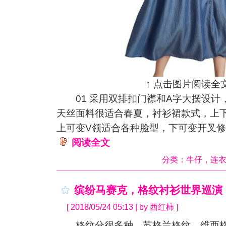
↑ 点击图片阅读全文
01 采用双排扣门襟和A字大摆设计
天丝面料很适合春夏，衬衫裙款式，上
上可变V领适合各种脸型，下可变开叉
阅读全文
分类：
牛仔
，
连
缤纷马赛克，格纹衬衫世界巡演
[ 2018/05/24 05:13 | by 西红柿 ]
格纹分很多种，苏格兰格纹、维西格