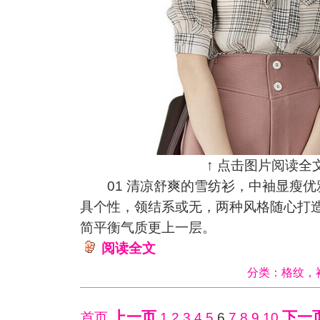
↑ 点击图片阅读全文
01 清凉舒爽的雪纺衫，中袖显瘦优
具个性，领结系或无，两种风格随心打
简平衡气质更上一层。
阅读全文
分类：
格纹
，
上一页
下一
首页
1
2
3
4
5
6
7
8
9
10