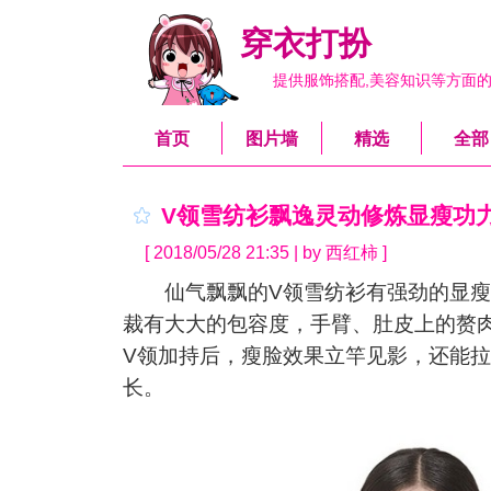
穿衣打扮
提供服饰搭配,美容知识等方面
首页
图片墙
精选
全部
V领雪纺衫飘逸灵动修炼显瘦功
[ 2018/05/28 21:35 | by 西红柿 ]
仙气飘飘的V领雪纺衫有强劲的显瘦
裁有大大的包容度，手臂、肚皮上的赘
V领加持后，瘦脸效果立竿见影，还能
长。