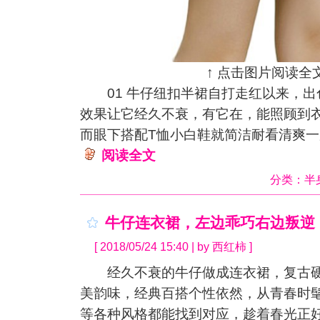
↑ 点击图片阅读全文
01 牛仔纽扣半裙自打走红以来，出
效果让它经久不衰，有它在，能照顾到
而眼下搭配T恤小白鞋就简洁耐看清爽一
阅读全文
分类：
半
牛仔连衣裙，左边乖巧右边叛逆
[ 2018/05/24 15:40 | by 西红柿 ]
经久不衰的牛仔做成连衣裙，复古硬
美韵味，经典百搭个性依然，从青春时
等各种风格都能找到对应，趁着春光正