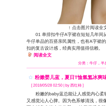
↑ 点击图片阅读全文
01 单排扣牛仔A字裙在短短几年间
牛仔单品的百搭亲民属性，也有A字裙
扣的复古设计感，经典实用值得信赖。
阅读全文
分类：
牛仔
，
半
粉嫩婴儿蓝，夏日T恤氤氲冰爽
[ 2018/05/28 02:50 | by 西红柿 ]
粉嫩的baby蓝总能让人感觉内心柔
又感觉沁人心脾。因为色系够清浅，很