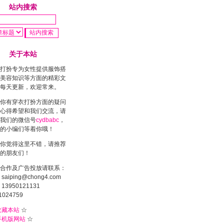
站内搜索
关于本站
打扮专为女性提供服饰搭
美容知识等方面的精彩文
每天更新，欢迎常来。
你有穿衣打扮方面的疑问
心得希望和我们交流，请
我们的微信号
cydbabc
，
的小编们等着你哦！
你觉得这里不错，请推荐
的朋友们！
合作及广告投放请联系：
saiping@chong4.com
13950121131
1024759
收藏本站
☆
手机版网站
☆