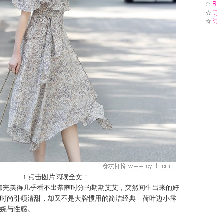
☆
R
☆
☆
↑ 点击图片阅读全文 ↑
却完美得几乎看不出荼蘼时分的期期艾艾，突然间生出来的好
时尚引领清甜，却又不是大牌惯用的简洁经典，荷叶边小露
婉与性感。