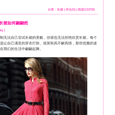
分类：
长裙
| 评论(0) | 阅读(10258)
看长裙如何翩翩然
ky ]
无法自己尝试长裙的美貌，但谁也无法拒绝欣赏长裙。每个
选让自己满意的穿衣打扮。就算秋风不解风情，那些优雅的迷
在我们的生活中翩翩起舞。