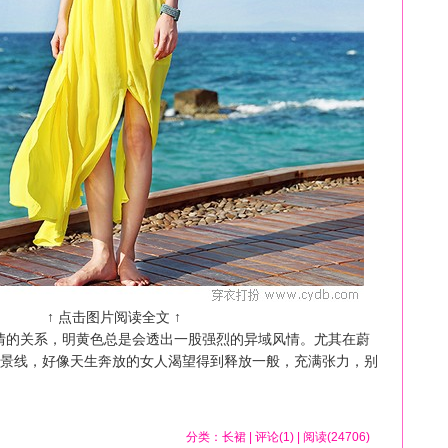
↑ 点击图片阅读全文 ↑
情的关系，明黄色总是会透出一股强烈的异域风情。尤其在蔚
景线，好像天生奔放的女人渴望得到释放一般，充满张力，别
分类：
长裙
| 评论(1) | 阅读(24706)