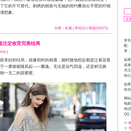
了它的不可替代。刺绣的精致与无袖的简约叠加出手臂的纤细
满想象。
分类：
长裙
| 评论(2) | 阅读(31671)
穿衣
逅注定收官完美结局
配、
章，
nny ]
如果
美好的结局，就像初时的相遇，随时随地想起都是泛着花香
或者
于一袭裙裾随风起——飘逸。无论是仙气四溢，还是鲜活旖
关注
独一无二的甜蜜蜜。
热心
如果
给你
网站
电邮 
电话 
QQ 
☆
☆