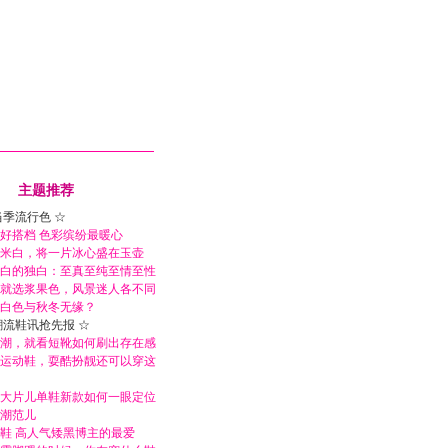
主题推荐
当季流行色 ☆
好搭档 色彩缤纷最暖心
米白，将一片冰心盛在玉壶
白的独白：至真至纯至情至性
就选浆果色，风景迷人各不同
白色与秋冬无缘？
潮流鞋讯抢先报 ☆
潮，就看短靴如何刷出存在感
运动鞋，耍酷扮靓还可以穿这
大片儿单鞋新款如何一眼定位
潮范儿
鞋 高人气矮黑博主的最爱