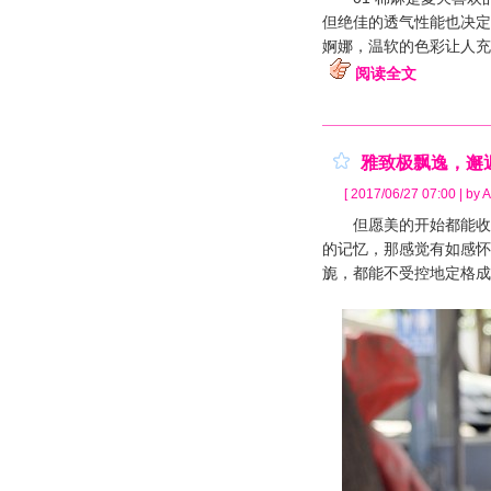
但绝佳的透气性能也决定
婀娜，温软的色彩让人充
阅读全文
雅致极飘逸，邂
[ 2017/06/27 07:00 | by A
但愿美的开始都能收获
的记忆，那感觉有如感怀
旎，都能不受控地定格成