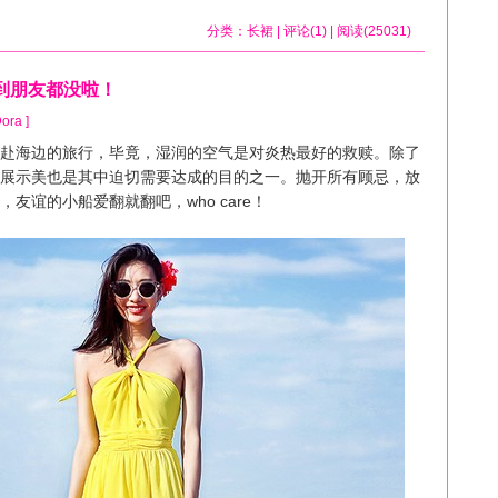
分类：
长裙
| 评论(1) | 阅读(25031)
到朋友都没啦！
ora ]
海边的旅行，毕竟，湿润的空气是对炎热最好的救赎。除了
展示美也是其中迫切需要达成的目的之一。抛开所有顾忌，放
友谊的小船爱翻就翻吧，who care！