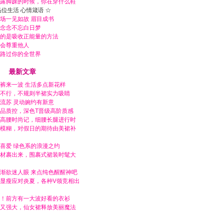
露脚踝的时候，你在穿什么鞋
品位生活 心情箴语 ☆
场一见如故 眉目成书
念念不忘白日梦
的是吸收正能量的方法
会尊重他人
路过你的全世界
最新文章
裤来一波 生活多点新花样
不行，不规则半裙实力吸睛
流苏 灵动婉约有新意
品质控，深色T晋级高阶质感
高腰时尚记，细腰长腿进行时
模糊，对假日的期待由美裙补
喜爱 绿色系的浪漫之约
材裹出来，围裹式裙装时髦大
渐欲迷人眼 来点纯色醒醒神吧
显瘦应对炎夏，各种V领竞相出
！前方有一大波好看的衣衫
又强大，仙女裙释放美丽魔法