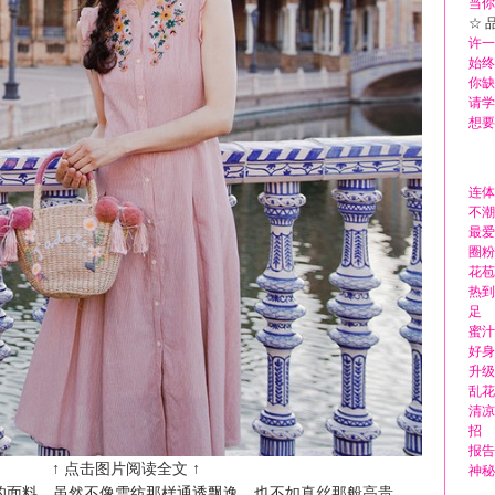
当你
☆ 
许一
始终
你缺
请学
想要
连体
不潮
最爱
圈粉
花苞
热到
足
蜜汁
好身
升级
乱花
清凉
招
报告
↑ 点击图片阅读全文 ↑
神秘
的面料，虽然不像雪纺那样通透飘逸，也不如真丝那般高贵，