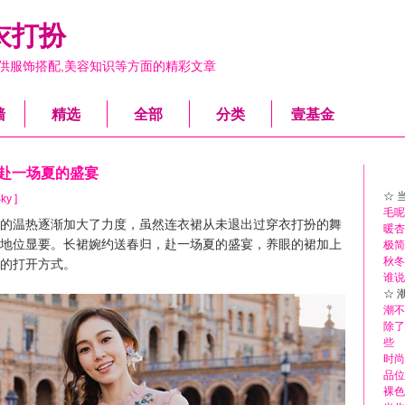
衣打扮
供服饰搭配,美容知识等方面的精彩文章
墙
精选
全部
分类
壹基金
 赴一场夏的盛宴
☆ 
ky ]
毛呢
温热逐渐加大了力度，虽然连衣裙从未退出过穿衣打扮的舞
暖杏
地位显要。长裙婉约送春归，赴一场夏的盛宴，养眼的裙加上
极简
秋冬
的打开方式。
谁说
☆ 
潮不
除了
些
时尚
品位
裸色