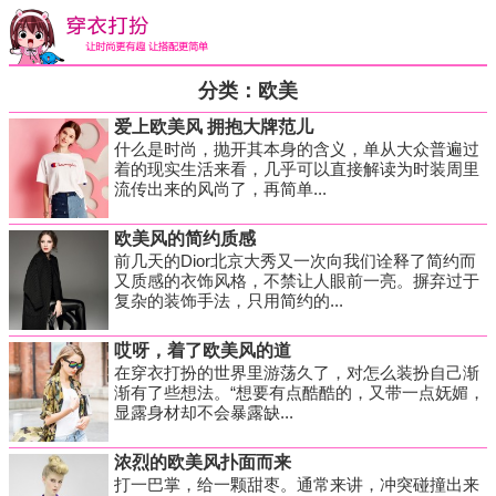
分类：欧美
爱上欧美风 拥抱大牌范儿
什么是时尚，抛开其本身的含义，单从大众普遍过
着的现实生活来看，几乎可以直接解读为时装周里
流传出来的风尚了，再简单...
欧美风的简约质感
前几天的Dior北京大秀又一次向我们诠释了简约而
又质感的衣饰风格，不禁让人眼前一亮。摒弃过于
复杂的装饰手法，只用简约的...
哎呀，着了欧美风的道
在穿衣打扮的世界里游荡久了，对怎么装扮自己渐
渐有了些想法。“想要有点酷酷的，又带一点妩媚，
显露身材却不会暴露缺...
浓烈的欧美风扑面而来
打一巴掌，给一颗甜枣。通常来讲，冲突碰撞出来