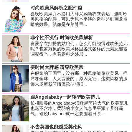
时尚欧美风解析之配件篇
喜欢欧美风并不必用大肆采购新衣来表达，选对欧
美风格的配件，可以为原本平淡的造型起到画龙点
睛的效果。就像是在菜肴里...
非个性不流行 时尚欧美风解析
喜爱穿衣打扮的姑娘们，怎么可能绕得过欧美范儿
呢？包罗万象的欧美风格里各式各样的元素总能被
调配得当，有着意料之外却...
要时尚大牌感 请穿欧美风
在服饰的王国里，没有哪一种风格能像欧美风一样
席卷全球、人人皆爱的，原因无它，这类风格的服
饰大多剪裁简洁但款型和细...
跟Angelababy一起转型欧美范儿
长相甜美的Angelababy演绎起简约大气的欧美范儿
也毫不含糊，柔弱的小女人气息里平添了几分霸
气。谁说babyface就一定要围着日系...
不去英国也能感受英伦风