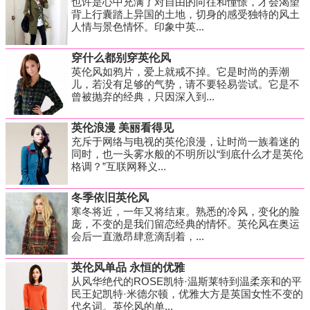
也许是心中充满了对自由的向往和憧憬，才会渴望
背上行囊踏上异国的土地，切身的感受独特的风土
人情与景色情怀。印象中英...
穿什么都别穿英伦风
英伦风如鸦片，爱上就戒不掉。它是时尚的弄潮
儿，若没有足够的气势，请不要轻易尝试。它是不
曾被抛弃的经典，只因深入到...
英伦浪漫 美丽看得见
充斥于网络与电视的英伦浪漫，让时尚一族着迷的
同时，也一头雾水般的不明所以“到底什么才是英伦
格调？”互联网释义...
冬季依旧英伦风
寒冬将近，一年又将结束。熟悉的冷风，变化的脸
庞，不变的是我们留恋经典的情怀。英伦风在奥运
会后一直激昂肆意滴刮着，...
英伦风单品 永恒的优雅
从风华绝代的ROSE凯特·温斯莱特到温柔亲和的平
民王妃凯特·米德尔顿，优雅大方是英国女性不变的
代名词。英伦风的单...