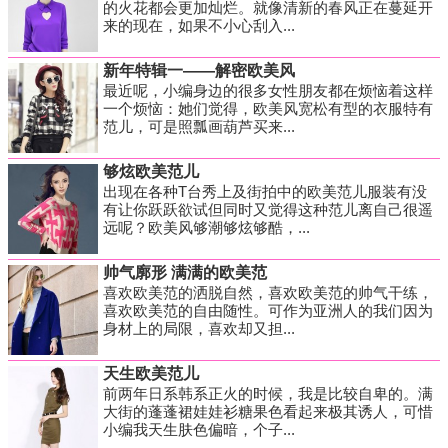
的火花都会更加灿烂。就像清新的春风正在蔓延开
来的现在，如果不小心刮入...
新年特辑一——解密欧美风
最近呢，小编身边的很多女性朋友都在烦恼着这样
一个烦恼：她们觉得，欧美风宽松有型的衣服特有
范儿，可是照瓢画葫芦买来...
够炫欧美范儿
出现在各种T台秀上及街拍中的欧美范儿服装有没
有让你跃跃欲试但同时又觉得这种范儿离自己很遥
远呢？欧美风够潮够炫够酷，...
帅气廓形 满满的欧美范
喜欢欧美范的洒脱自然，喜欢欧美范的帅气干练，
喜欢欧美范的自由随性。可作为亚洲人的我们因为
身材上的局限，喜欢却又担...
天生欧美范儿
前两年日系韩系正火的时候，我是比较自卑的。满
大街的蓬蓬裙娃娃衫糖果色看起来极其诱人，可惜
小编我天生肤色偏暗，个子...