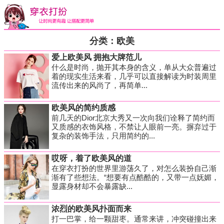
分类：欧美
爱上欧美风 拥抱大牌范儿
什么是时尚，抛开其本身的含义，单从大众普遍过
着的现实生活来看，几乎可以直接解读为时装周里
流传出来的风尚了，再简单...
欧美风的简约质感
前几天的Dior北京大秀又一次向我们诠释了简约而
又质感的衣饰风格，不禁让人眼前一亮。摒弃过于
复杂的装饰手法，只用简约的...
哎呀，着了欧美风的道
在穿衣打扮的世界里游荡久了，对怎么装扮自己渐
渐有了些想法。“想要有点酷酷的，又带一点妩媚，
显露身材却不会暴露缺...
浓烈的欧美风扑面而来
打一巴掌，给一颗甜枣。通常来讲，冲突碰撞出来