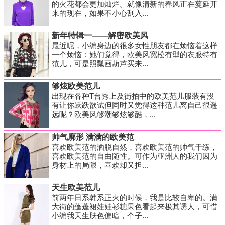
的火花都会更加灿烂。就像清新的春风正在蔓延开
来的现在，如果不小心刮入...
新年特辑一——解密欧美风
最近呢，小编身边的很多女性朋友都在烦恼着这样
一个烦恼：她们觉得，欧美风宽松有型的衣服特有
范儿，可是照瓢画葫芦买来...
够炫欧美范儿
出现在各种T台秀上及街拍中的欧美范儿服装有没
有让你跃跃欲试但同时又觉得这种范儿离自己很遥
远呢？欧美风够潮够炫够酷，...
帅气廓形 满满的欧美范
喜欢欧美范的洒脱自然，喜欢欧美范的帅气干练，
喜欢欧美范的自由随性。可作为亚洲人的我们因为
身材上的局限，喜欢却又担...
天生欧美范儿
前两年日系韩系正火的时候，我是比较自卑的。满
大街的蓬蓬裙娃娃衫糖果色看起来极其诱人，可惜
小编我天生肤色偏暗，个子...