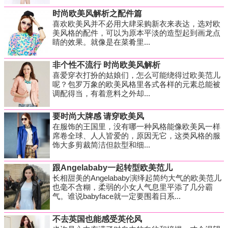
时尚欧美风解析之配件篇
喜欢欧美风并不必用大肆采购新衣来表达，选对欧
美风格的配件，可以为原本平淡的造型起到画龙点
睛的效果。就像是在菜肴里...
非个性不流行 时尚欧美风解析
喜爱穿衣打扮的姑娘们，怎么可能绕得过欧美范儿
呢？包罗万象的欧美风格里各式各样的元素总能被
调配得当，有着意料之外却...
要时尚大牌感 请穿欧美风
在服饰的王国里，没有哪一种风格能像欧美风一样
席卷全球、人人皆爱的，原因无它，这类风格的服
饰大多剪裁简洁但款型和细...
跟Angelababy一起转型欧美范儿
长相甜美的Angelababy演绎起简约大气的欧美范儿
也毫不含糊，柔弱的小女人气息里平添了几分霸
气。谁说babyface就一定要围着日系...
不去英国也能感受英伦风