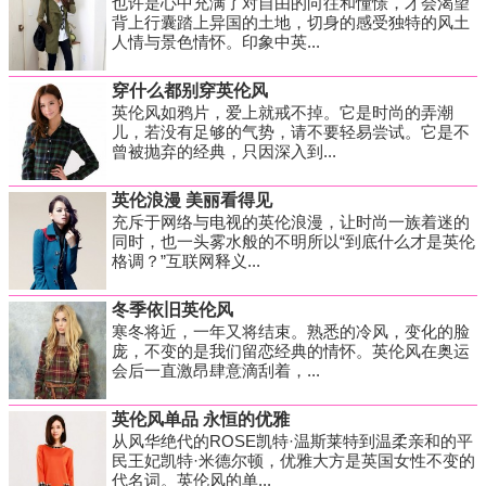
也许是心中充满了对自由的向往和憧憬，才会渴望
背上行囊踏上异国的土地，切身的感受独特的风土
人情与景色情怀。印象中英...
穿什么都别穿英伦风
英伦风如鸦片，爱上就戒不掉。它是时尚的弄潮
儿，若没有足够的气势，请不要轻易尝试。它是不
曾被抛弃的经典，只因深入到...
英伦浪漫 美丽看得见
充斥于网络与电视的英伦浪漫，让时尚一族着迷的
同时，也一头雾水般的不明所以“到底什么才是英伦
格调？”互联网释义...
冬季依旧英伦风
寒冬将近，一年又将结束。熟悉的冷风，变化的脸
庞，不变的是我们留恋经典的情怀。英伦风在奥运
会后一直激昂肆意滴刮着，...
英伦风单品 永恒的优雅
从风华绝代的ROSE凯特·温斯莱特到温柔亲和的平
民王妃凯特·米德尔顿，优雅大方是英国女性不变的
代名词。英伦风的单...