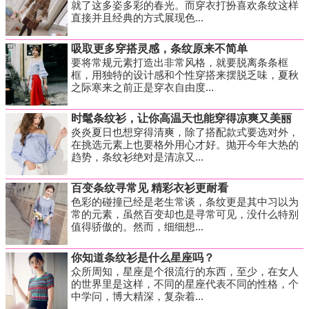
就了这多姿多彩的春光。而穿衣打扮喜欢条纹这样
直接并且经典的方式展现色...
吸取更多穿搭灵感，条纹原来不简单
要将常规元素打造出非常风格，就要脱离条条框
框，用独特的设计感和个性穿搭来摆脱乏味，夏秋
之际寒来之前正是穿衣自由度...
时髦条纹衫，让你高温天也能穿得凉爽又美丽
炎炎夏日也想穿得清爽，除了搭配款式要选对外，
在挑选元素上也要格外用心才好。抛开今年大热的
趋势，条纹衫绝对是清凉又...
百变条纹寻常见 精彩衣衫更耐看
色彩的碰撞已经是老生常谈，条纹更是其中习以为
常的元素，虽然百变却也是寻常可见，没什么特别
值得骄傲的。然而，细细想...
你知道条纹衫是什么星座吗？
众所周知，星座是个很流行的东西，至少，在女人
的世界里是这样，不同的星座代表不同的性格，个
中学问，博大精深，复杂着...