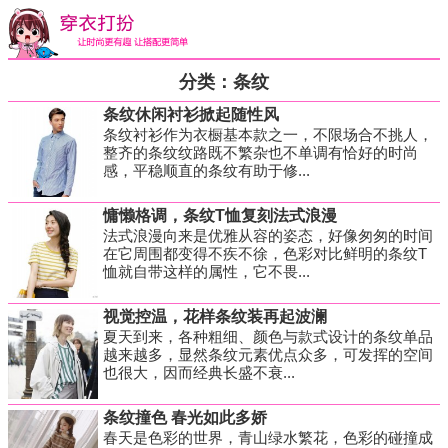
分类：条纹
条纹休闲衬衫掀起随性风
条纹衬衫作为衣橱基本款之一，不限场合不挑人，
整齐的条纹纹路既不繁杂也不单调有恰好的时尚
感，平稳顺直的条纹有助于修...
慵懒格调，条纹T恤复刻法式浪漫
法式浪漫向来是优雅从容的姿态，好像匆匆的时间
在它周围都变得不疾不徐，色彩对比鲜明的条纹T
恤就自带这样的属性，它不畏...
视觉控温，花样条纹装再起波澜
夏天到来，各种粗细、颜色与款式设计的条纹单品
越来越多，显然条纹元素优点众多，可发挥的空间
也很大，因而经典长盛不衰...
条纹撞色 春光如此多娇
春天是色彩的世界，青山绿水繁花，色彩的碰撞成