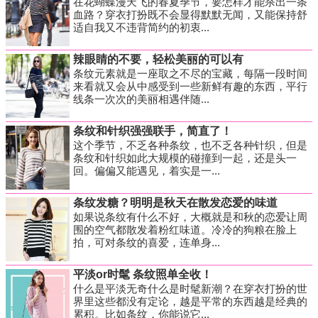
在花蝴蝶漫天飞的春夏季节，要怎样才能杀出一条
血路？穿衣打扮既不会显得默默无闻，又能保持舒
适自我又不违背简约的初衷...
辣眼睛的不要，轻松美丽的可以有
条纹元素就是一座取之不尽的宝藏，每隔一段时间
来看就又会从中感受到一些新鲜有趣的东西，平行
线条一次次的美丽相遇伴随...
条纹和针织强强联手，简直了！
这个季节，不乏各种条纹，也不乏各种针织，但是
条纹和针织如此大规模的碰撞到一起，还是头一
回。偏偏又能遇见，着实是一...
条纹发糖？明明是秋天在散发恋爱的味道
如果说条纹有什么不好，大概就是和秋的恋爱让周
围的空气都散发着粉红味道。冷冷的狗粮在脸上
拍，可对条纹的喜爱，连单身...
平淡or时髦 条纹照单全收！
什么是平淡无奇什么是时髦新潮？在穿衣打扮的世
界里这些都没有定论，越是平常的东西越是经典的
累积。比如条纹，你能说它...