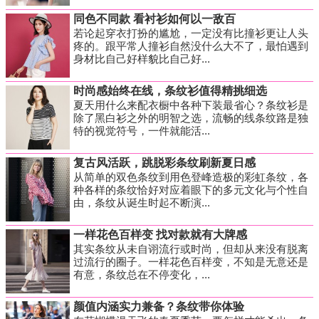
同色不同款 看衬衫如何以一敌百
若论起穿衣打扮的尴尬，一定没有比撞衫更让人头
疼的。跟平常人撞衫自然没什么大不了，最怕遇到
身材比自己好样貌比自己好...
时尚感始终在线，条纹衫值得精挑细选
夏天用什么来配衣橱中各种下装最省心？条纹衫是
除了黑白衫之外的明智之选，流畅的线条纹路是独
特的视觉符号，一件就能活...
复古风活跃，跳脱彩条纹刷新夏日感
从简单的双色条纹到用色登峰造极的彩虹条纹，各
种各样的条纹恰好对应着眼下的多元文化与个性自
由，条纹从诞生时起不断演...
一样花色百样变 找对款就有大牌感
其实条纹从未自诩流行或时尚，但却从来没有脱离
过流行的圈子。一样花色百样变，不知是无意还是
有意，条纹总在不停变化，...
颜值内涵实力兼备？条纹带你体验