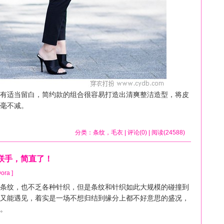
适当留白，简约款的组合很容易打造出清爽整洁造型，将皮
毫不减。
分类：
条纹
，
毛衣
| 评论(0) | 阅读(24588)
联手，简直了！
ora ]
纹，也不乏各种针织，但是条纹和针织如此大规模的碰撞到
又能遇见，着实是一场不想归结到缘分上都不好意思的盛况，
。