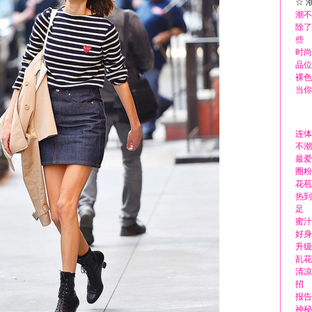
☆ 
潮不
除了
些
时尚
品位
裸色
当你
连体
不潮
最爱
圈粉
花苞
热到
足
蜜汁
好身
升级
乱花
清凉
招
报告
神秘