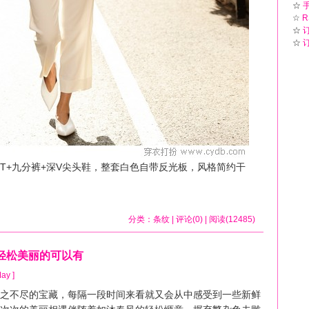
☆
☆
R
☆
☆
，条纹T+九分裤+深V尖头鞋，整套白色自带反光板，风格简约干
分类：
条纹
| 评论(0) | 阅读(12485)
轻松美丽的可以有
ay ]
不尽的宝藏，每隔一段时间来看就又会从中感受到一些新鲜