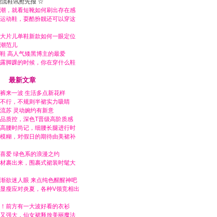
潮流鞋讯抢先报 ☆
潮，就看短靴如何刷出存在感
运动鞋，耍酷扮靓还可以穿这
大片儿单鞋新款如何一眼定位
潮范儿
鞋 高人气矮黑博主的最爱
露脚踝的时候，你在穿什么鞋
最新文章
裤来一波 生活多点新花样
不行，不规则半裙实力吸睛
流苏 灵动婉约有新意
品质控，深色T晋级高阶质感
高腰时尚记，细腰长腿进行时
模糊，对假日的期待由美裙补
喜爱 绿色系的浪漫之约
材裹出来，围裹式裙装时髦大
渐欲迷人眼 来点纯色醒醒神吧
显瘦应对炎夏，各种V领竞相出
！前方有一大波好看的衣衫
又强大，仙女裙释放美丽魔法