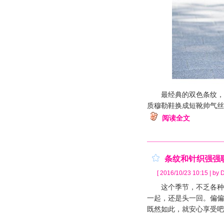
最经典的双色条纹，有
质穆勒鞋换成短靴帅气丝
阅读全文
条纹和针织强强
[ 2016/10/23 10:15 | by D
这个季节，不乏各种条
一起，还是头一回。偏偏
既然如此，就安心享受吧