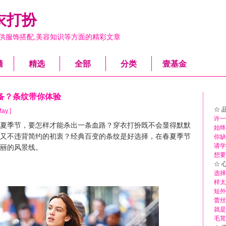
衣打扮
供服饰搭配,美容知识等方面的精彩文章
墙
精选
全部
分类
壹基金
备？条纹带你体验
☆ 
May ]
许一
季节，要怎样才能杀出一条血路？穿衣打扮既不会显得默默
始终
又不违背简约的初衷？经典百变的条纹是好选择，在春夏季节
你缺
请学
丽的风景线。
想要
☆ 
选择
样太
短外
蕾丝
就是
毛茸