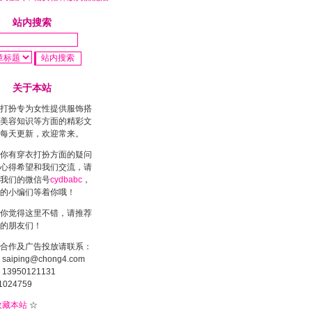
站内搜索
关于本站
打扮专为女性提供服饰搭
美容知识等方面的精彩文
每天更新，欢迎常来。
你有穿衣打扮方面的疑问
心得希望和我们交流，请
我们的微信号
cydbabc
，
的小编们等着你哦！
你觉得这里不错，请推荐
的朋友们！
合作及广告投放请联系：
saiping@chong4.com
13950121131
1024759
收藏本站
☆