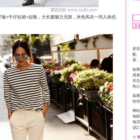
条纹T恤+牛仔短裙+短靴，大长腿魅力无限，米色风衣一同入画也
穿衣
配、
章，
如果
或者
关注
热心
如果
给你
网站
电邮 
电话 
QQ 
☆