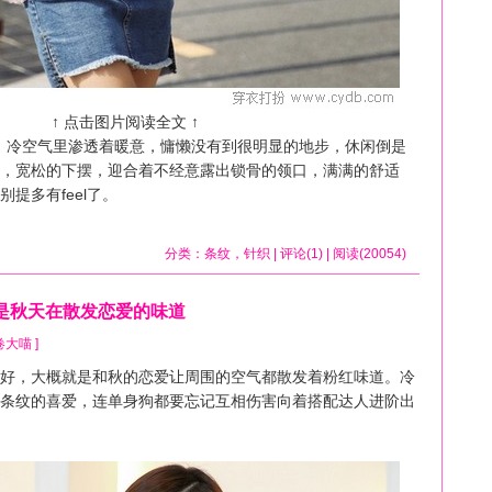
↑ 点击图片阅读全文 ↑
，冷空气里渗透着暖意，慵懒没有到很明显的地步，休闲倒是
，宽松的下摆，迎合着不经意露出锁骨的领口，满满的舒适
提多有feel了。
分类：
条纹
，
针织
| 评论(1) | 阅读(20054)
是秋天在散发恋爱的味道
y 卷大喵 ]
，大概就是和秋的恋爱让周围的空气都散发着粉红味道。冷
条纹的喜爱，连单身狗都要忘记互相伤害向着搭配达人进阶出