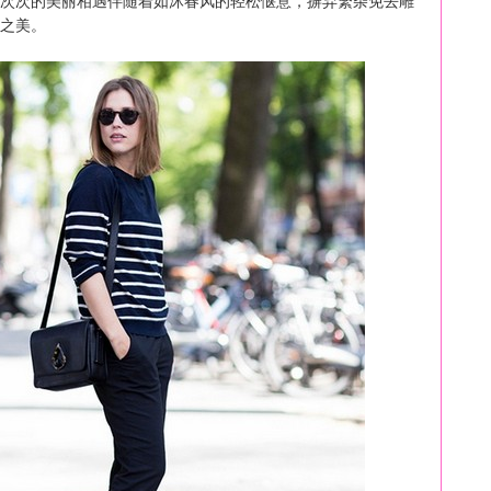
次次的美丽相遇伴随着如沐春风的轻松惬意，摒弃繁杂免去雕
之美。