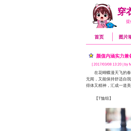
穿
提
首页
图片
颜值内涵实力兼
[ 2017/03/08 13:20 | by 
在花蝴蝶漫天飞的春夏
无闻，又能保持舒适自我
得体又精神，汇成一道美
【T恤组】