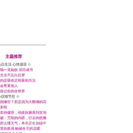
主题推荐
品位生活 心情箴语 ☆
场一见如故 眉目成书
念念不忘白日梦
的是吸收正能量的方法
会尊重他人
路过你的全世界
心仪细节控 ☆
困难症？那是因为大翻领的花
多啦
套的傲骄，俏皮妖娆美到冒泡
裙：万能的内搭，行走的优雅
那么懂天气，单衣正在加绒中
茸的质感 触碰冬天的温暖