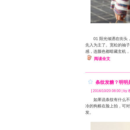
01 阳光倾洒在街头
先入为主了。宽松的袖子
感，连颜色都暗藏玄机，别
阅读全文
条纹发糖？明明
[ 2016/10/20 08:00 | b
如果说条纹有什么不好
冷的狗粮在脸上拍，可对
发。