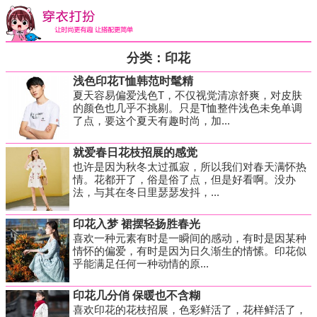
分类：印花
浅色印花T恤韩范时髦精
夏天容易偏爱浅色T，不仅视觉清凉舒爽，对皮肤
的颜色也几乎不挑剔。只是T恤整件浅色未免单调
了点，要这个夏天有趣时尚，加...
就爱春日花枝招展的感觉
也许是因为秋冬太过孤寂，所以我们对春天满怀热
情。花都开了，俗是俗了点，但是好看啊。没办
法，与其在冬日里瑟瑟发抖，...
印花入梦 裙摆轻扬胜春光
喜欢一种元素有时是一瞬间的感动，有时是因某种
情怀的偏爱，有时是因为日久渐生的情愫。印花似
乎能满足任何一种动情的原...
印花几分俏 保暖也不含糊
喜欢印花的花枝招展，色彩鲜活了，花样鲜活了，