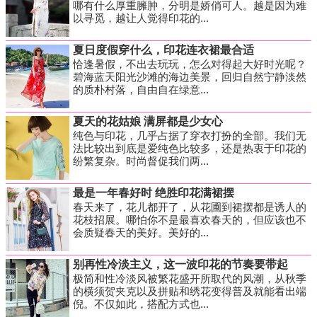
哪有什么厚重臃肿，分明是娇俏可人。越是因为难
以寻觅，越让人觉得印花的...
夏日度假穿什么，印花连衣裙最合适
恰逢暑假，不出去玩玩，怎么对得起大好时光呢？
碧海蓝天阳光沙滩的海边美景，回归自然宁静淡然
的质朴村落，自由自在绿意...
夏天的花姑娘 满屏都是少女心
纯色与印花，几乎占据了穿衣打扮的全部。我们无
法比较出到底是爱纯色比较多，还是热衷于印花的
纷繁复杂。时尚督促我们两...
最是一年春好时 绝胜印花满裙摆
春天来了，花儿都开了，从花圃到裙摆都是诱人的
花枝招展。哪怕你不是最喜欢春天的，但应该也不
会质疑春天的美好。美好的...
别再性冷淡主义，这一波印花的节奏要带起
极简和性冷淡风被繁花盛开所取代的风潮，从秋季
的横须贺夹克以及拼贴和绣花变得普及就能看出端
倪。不仅如此，搭配方式也...