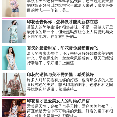
早秋的天气还有一丝丝暑热残留，还没过足夏天瘾
的姑娘正好可以继续把它当成夏天来过，盛夏最夺
目的标志——印花，是...
印花会告诉你，怎样做才能刷新存在感
普通人的简单生活有很多趣味，不是非要做人群里
最抢眼的那一个，但最起码要让心上人捕捉到与众
不同的地方。在穿衣打扮的...
夏天的最后时光，印花带你感受带你飞
夏天的脚步太匆忙，还没来得及好好领略这美好的
时光，早晚飘来的一丝丝秋风提醒你，夏天已经渐
行渐远了，幸好裙子上面还...
印花的逻辑与美不需要懂，感受就好
许多人对印花抱有足够的好感，也有那么多的人更
喜欢纯色的美好。想从印花的图案、色彩种种之间
寻找到它的逻辑，然后获得...
印花裙才是爱美女人的时尚好归宿
爱美是天性，穿裙子也是天性，爱穿美美的裙子，
简直就是天性中不可动摇的天性。好看的裙子有很
多，可却不是每一种都能让...