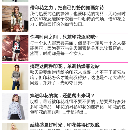
借印花之力，把自己打扮的如画如诗
我们热爱纯色的静雅，也爱印花的绚丽，无论何时
好的印花总能赋予衣着一种独特的气场。借印花之
力，把自己打扮的如诗如画...
你与时尚之间，只差印花添彩哦~
每一个女人都想要美丽，但是不一定每一个女人都
能美丽，因为美丽与先天因素是关系比较紧密的。
然而，时尚却是每一个女人...
搞定这两种印花，单调枯燥靠边站
秋天需要绚烂缤纷的印花来点缀，才不至于萧索灰
暗，但印花怎么才能驾驭得好，这也是个老大难的
问题，穿好了，光彩夺目美...
掉进印花的坑，还想爬出来吗？
哎呀，最近被印花迷得不要不要的，想要买好多好
多印花单品，印花的衬衫印花的连衣裙，印花的包
包印花的高跟鞋.....于是得出...
延续盛夏好时光，印花笑得好欢脱