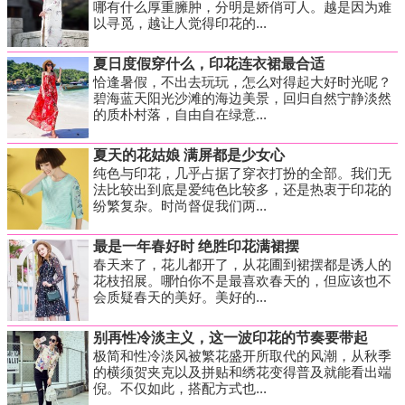
哪有什么厚重臃肿，分明是娇俏可人。越是因为难
以寻觅，越让人觉得印花的...
夏日度假穿什么，印花连衣裙最合适
恰逢暑假，不出去玩玩，怎么对得起大好时光呢？
碧海蓝天阳光沙滩的海边美景，回归自然宁静淡然
的质朴村落，自由自在绿意...
夏天的花姑娘 满屏都是少女心
纯色与印花，几乎占据了穿衣打扮的全部。我们无
法比较出到底是爱纯色比较多，还是热衷于印花的
纷繁复杂。时尚督促我们两...
最是一年春好时 绝胜印花满裙摆
春天来了，花儿都开了，从花圃到裙摆都是诱人的
花枝招展。哪怕你不是最喜欢春天的，但应该也不
会质疑春天的美好。美好的...
别再性冷淡主义，这一波印花的节奏要带起
极简和性冷淡风被繁花盛开所取代的风潮，从秋季
的横须贺夹克以及拼贴和绣花变得普及就能看出端
倪。不仅如此，搭配方式也...