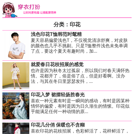
分类：印花
浅色印花T恤韩范时髦精
夏天容易偏爱浅色T，不仅视觉清凉舒爽，对皮肤
的颜色也几乎不挑剔。只是T恤整件浅色未免单调
了点，要这个夏天有趣时尚，加...
就爱春日花枝招展的感觉
也许是因为秋冬太过孤寂，所以我们对春天满怀热
情。花都开了，俗是俗了点，但是好看啊。没办
法，与其在冬日里瑟瑟发抖，...
印花入梦 裙摆轻扬胜春光
喜欢一种元素有时是一瞬间的感动，有时是因某种
情怀的偏爱，有时是因为日久渐生的情愫。印花似
乎能满足任何一种动情的原...
印花几分俏 保暖也不含糊
喜欢印花的花枝招展，色彩鲜活了，花样鲜活了，