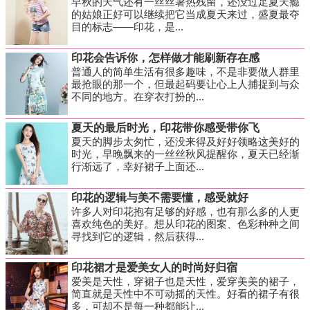
早秋的天气还有一丝丝暑热残留，还没过足夏天瘾
的姑娘正好可以继续把它当成夏天来过，盛夏最夺
目的标志——印花，是...
印花会告诉你，怎样做才能刷新存在感
普通人的简单生活有很多趣味，不是非要做人群里
最抢眼的那一个，但最起码要让心上人捕捉到与众
不同的地方。在穿衣打扮的...
夏天的最后时光，印花带你感受带你飞
夏天的脚步太匆忙，还没来得及好好领略这美好的
时光，早晚飘来的一丝丝秋风提醒你，夏天已经渐
行渐远了，幸好裙子上面还...
印花的逻辑与美不需要懂，感受就好
许多人对印花抱有足够的好感，也有那么多的人更
喜欢纯色的美好。想从印花的图案、色彩种种之间
寻找到它的逻辑，然后获得...
印花裙才是爱美女人的时尚好归宿
爱美是天性，穿裙子也是天性，爱穿美美的裙子，
简直就是天性中不可动摇的天性。好看的裙子有很
多，可却不是每一种都能让...