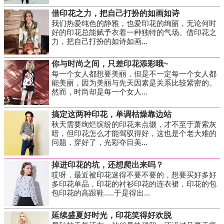
借印花之力，把自己打扮的如画如诗
我们热爱纯色的静雅，也爱印花的绚丽，无论何时
好的印花总能赋予衣着一种独特的气场。借印花之
力，把自己打扮的如诗如画...
你与时尚之间，只差印花添彩哦~
每一个女人都想要美丽，但是不一定每一个女人都
能美丽，因为美丽与先天因素是关系比较紧密的。
然而，时尚却是每一个女人...
搞定这两种印花，单调枯燥靠边站
秋天需要绚烂缤纷的印花来点缀，才不至于萧索灰
暗，但印花怎么才能驾驭得好，这也是个老大难的
问题，穿好了，光彩夺目美...
掉进印花的坑，还想爬出来吗？
哎呀，最近被印花迷得不要不要的，想要买好多好
多印花单品，印花的衬衫印花的连衣裙，印花的包
包印花的高跟鞋.....于是得出...
延续盛夏好时光，印花笑得好欢脱